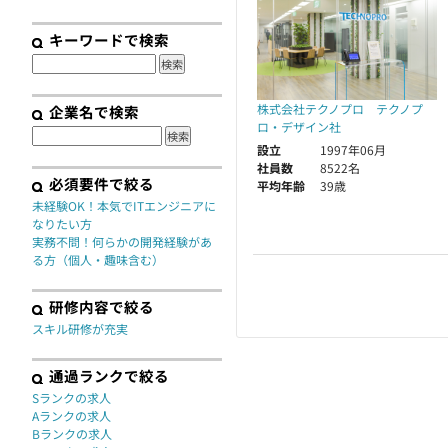
契約
キーワードで検索
株式会社テクノプロ テクノプ
企業名で検索
ロ・デザイン社
設立
1997年06月
社員数
8522名
必須要件で絞る
平均年齢
39歳
未経験OK！本気でITエンジニアに
なりたい方
実務不問！何らかの開発経験があ
る方（個人・趣味含む）
研修内容で絞る
スキル研修が充実
通過ランクで絞る
Sランクの求人
Aランクの求人
Bランクの求人