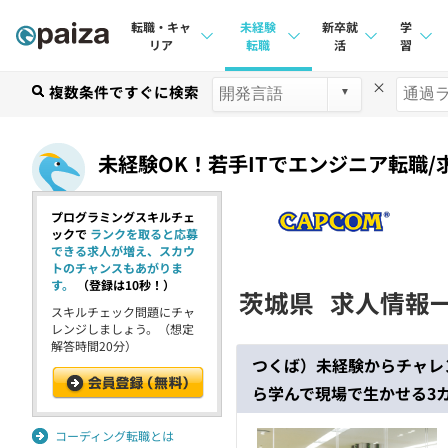
転職・キャ
未経験
新卒就
学
リア
転職
活
習
×
求人検索
複数条件ですぐに検索
求人検索
求人検索
講座
本選考
インタビュー
インタビュー
問題
未経験OK！若手ITでエンジニア転職/
インターン
転職成功ガイド
転職成功ガイド
4択課
プログラミングスキルチェ
新卒エージェント
転職エージェント
ナレ
ックで
ランクを取ると応募
できる求人が増え、スカウ
イベント・セミナー
リフ
トのチャンスもあがりま
す。
（登録は10秒！）
茨城県
求人情報
インタビュー
スキルチェック問題にチャ
プラン
レンジしましょう。（想定
解答時間20分）
就活成功ガイド
個人
つくば）未経験からチャレ
ら学んで現場で生かせる3
法人
学校
コーディング転職とは