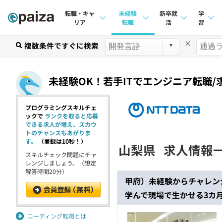
転職・キャ
未経験
新卒就
学
リア
転職
活
習
×
求人検索
複数条件ですぐに検索
求人検索
求人検索
講座
本選考
インタビュー
インタビュー
問題
未経験OK！若手ITでエンジニア転職/
インターン
転職成功ガイド
転職成功ガイド
4択課
プログラミングスキルチェ
新卒エージェント
転職エージェント
ナレ
ックで
ランクを取ると応募
できる求人が増え、スカウ
イベント・セミナー
リフ
トのチャンスもあがりま
す。
（登録は10秒！）
山梨県
求人情報
インタビュー
スキルチェック問題にチャ
プラン
レンジしましょう。（想定
解答時間20分）
就活成功ガイド
個人
甲府）未経験からチャレン
学んで現場で生かせる3カ
法人
学校
コーディング転職とは