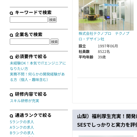
契約
キーワードで検索
株式会社テクノプロ テクノプ
企業名で検索
ロ・デザイン社
設立
1997年06月
社員数
8522名
必須要件で絞る
平均年齢
39歳
未経験OK！本気でITエンジニアに
なりたい方
実務不問！何らかの開発経験があ
る方（個人・趣味含む）
研修内容で絞る
スキル研修が充実
通過ランクで絞る
山梨）福利厚生充実！開発
Sランクの求人
SESでしっかりと実力を
Aランクの求人
Bランクの求人