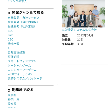
Cランクの求人
開発ジャンルで絞る
自社製品／自社サービス
受託開発（自社内開発）
受託開発（社外常駐）
丸栄情報システム株式会社
B2C
B2B
設立
2012年04月
C2C
社員数
30名
機械学習
平均年齢
33歳
AI
自然言語処理
画像処理
スマートフォンアプリ
ソーシャルゲーム
コンシューマーゲーム
WEBサイト、CMS
業務システム／パッケージ
勤務地で絞る
東京都
神奈川県
愛知県
大阪府