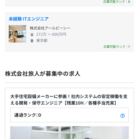
応募可能ランク：B
す！
必要な場所に、必要なかたちで〜 旅人コンタクトセ
ンター内での業務請負はもちろん、お客様コンタク
未経験 ITエンジニア
トセンター内でのチーム常駐や、繁忙期等における
株式会社アールピーシー
短期人材派遣など、サポートの対象となるサービ
■交通費支給（上限月3万円）
272万 〜 600万円
ス・業務等の運営に合った形でコンタクトセンター
■精勤手当（月5時間分の固定残業代）
東京都
としての機能を提供いたします。柔軟な対応力が強み
応募可能ランク：F
■時間外手当（固定残業超過分を追加支給）
です。 ▍オンサイトサポート 〜24時間365日、迅速
■割増手当（時間外・休日出勤・深夜）
かつ確実なオンサイト対応〜 ＰＣやサーバー等、新
■出張手当
規機材の導入に伴う設置・設定作業、利用方法の初
■家族手当（配偶者：月5000円、子：月2000円／人）
株式会社旅人が募集中の求人
期インストラクション、稼働中の機材の点検・修理
■資格手当
といった現地作業を代行いたします。24時間365日の
※対象となる資格を取得した場合、資格手当を毎月支給
迅速かつ確実なサポート体制が強みです。 〜首都圏
※対象資格は全70種類以上（ITパスポート、MOS、秘書
主要地域を安定的なサポートでカバー〜 東京・横
大手住宅設備メーカーに参画！社内システムの安定稼働を支
検定など）
える開発・保守エンジニア【残業10H／各種手当充実】
浜・千葉の各拠点より首都圏主要地域をカバー。技
■紹介手当（スタッフを紹介した社員に対して支給）
術を持った従業員が現地へ赴き、安定的なサポート
通過ランク：D
を提供いたします。 ▍システムソリューション シス
テムの企画から開発、運用・保守まで、総合的なソ
リューションを提供いたします。 お客様に必要なシ
賞与：年2回（6月・12月）