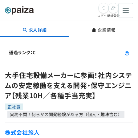
ログイン
新規登録
求人詳細
企業情報
転職・キャリア
未経験転職
求人検索
通過ランク：C
新卒就活
求人検索
インタビュー
大手住宅設備メーカーに参画！社内システ
学習
求人検索
インタビュー
転職成功ガイド
ムの安定稼働を支える開発・保守エンジニ
本選考
スキルチェック
講座一覧
ア【残業10H／各種手当充実】
転職成功ガイド
転職エージェント
ゲーム・マンガ
インターン
プログラミング言語
正社員
問題集
実務不問！何らかの開発経験がある方（個人・趣味含む）
メディア
SQL
4択課題
新卒エージェント
株式会社旅人
paizaとは？
Tech Team Journal
評価結果一覧
ナレッジ