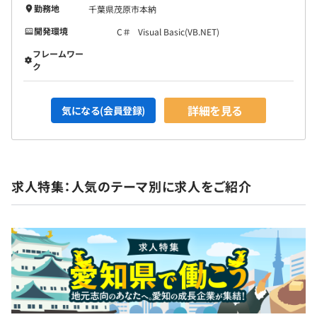
3カ月（試用期間中、労働条件に変更等ございません）
勤務地
千葉県茂原市本納
開発環境
C＃
Visual Basic(VB.NET)
フレームワー
ク
詳細を見る
気になる(会員登録)
求人特集：人気のテーマ別に求人をご紹介