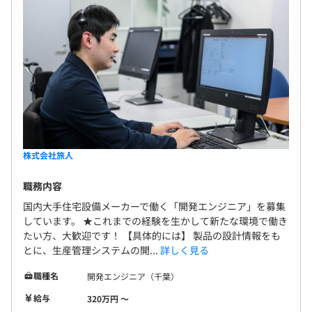
ステムの要件定義から設計・開発までを中心に、機
◎全社員平均は、各回基本給の1.5カ月分程度
材やサービスの選定・調達、環境構築、稼働後の運
用やサポート、保守に至るまでのトータルなシステ
ム開発サービスを提供いたします。ビジネスのジャン
ルを選ばず、総合的なシステム構築を手がけていま
年1回（7月）
す。
社会保険完備（健康保険・厚生年金加入・雇用保険・労災
株式会社旅人
保険）
◎関東ITソフトウェア健康保険組合加入
職務内容
国内大手住宅設備メーカーで働く「開発エンジニア」を募集
しています。 ★これまでの経験を生かして新たな環境で働き
たい方、大歓迎です！ 【具体的には】 製品の設計情報をも
無期雇用
とに、生産管理システムの開...
詳しく見る
職種名
開発エンジニア（千葉）
給与
320万円 〜