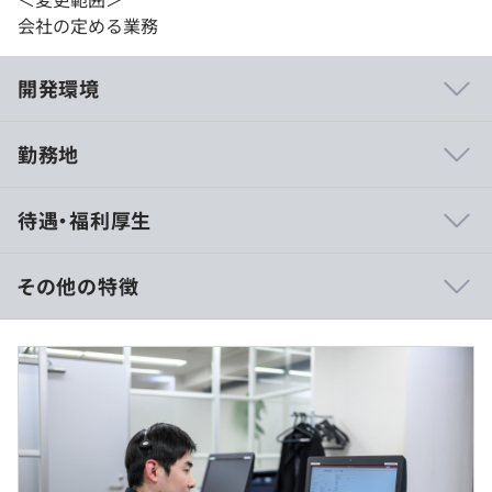
会社の定める業務
開発環境
勤務地
■資格取得支援制度
待遇・福利厚生
※対象となる資格を取得した場合、受験料を補助します。
その他の特徴
◆月給：230,565円～
【開発環境】
■C#.NET、ASP.NET、VB.NET、MVCでのシステム開発
【月給の内訳】
■Webシステム（PLMによる）開発、データベースは
■基本給：222,000円～
Oracle11g
■精勤手当：8,565円～
※月5時間分の固定残業代、超過分は別途支給