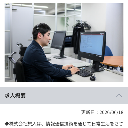
イベント・セミナー
paiza times
再チャレンジ結果一覧
リファレンス
インタビュー
note
就活成功ガイド
プラン
個人向けプラン
法人向けプラン
学校向けプラン
契約内容・クーポン
求人概要
更新日：2026/06/18
◆株式会社旅人は、情報通信技術を通じて日常生活をささ