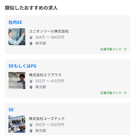
休憩時間：12:00～13:00（60分）
ます。 誰かと誰かが出会う瞬間をそっと支える。そ
平均残業時間：平均10H以内／月 ◎ワークライフバラン
類似したおすすめの求人
れが株式会社旅人です。 ◆わたしたちのサービス
ス充実！
JR外房線：本納駅
は、さりげなくあなたの生活を支えています。 当社
社内SE
が最も得意とするのは、さまざまなシステムの運用
ユニオンツール株式会社
をテクニカルな面からサポートすること。 電話やメ
384万 〜 584万円
ールなどでお問い合わせにお答えする「コンタクト
【年間休日122日】※2023年度
東京都
センターサービス」と、各種機材の設置やメンテナ
応募可能ランク：D
■土日祝日休み
ンスなどを現地でおこなう「オンサイトサポート」
■希望休制度あり （連休・長期休暇所得可）
を主軸に、システムの企画から開発・運用までを担
■慶弔休暇
SEもしくはPG
う「システムソリューション」まで幅広く事業を展
■有給休暇（10日～／勤続年数に応じて最大20日）
株式会社エフプラス
開しています。 【事業内容】 ▍コンタクトセンター
■産前・産後休暇
352万 〜 410万円
サービス 〜お客様の課題に沿ったコンタクトセンタ
■育児休暇
東京都
ーサービスを提供〜 商品やサービス、システムに関
応募可能ランク：D
■永年勤続休暇
する技術的なお問い合わせに対応するテクニカルサ
■結婚休暇
ポート業務を中心に、受注・申請受付等のバックオ
■子どもの結婚休暇
SE
フィス支援、市場調査やアポイント獲得等のアウト
■妻の出産休暇
株式会社ユーズテック
バウンドなど、幅広いコンタクトセンターサービス
350万 〜 550万円
を提供しております。お客様の課題に合わせて、確か
◎土日祝休みとなっており、連休や長期休暇取得可能で
東京都
なサポート体制を提案しています。 〜必要なとき、