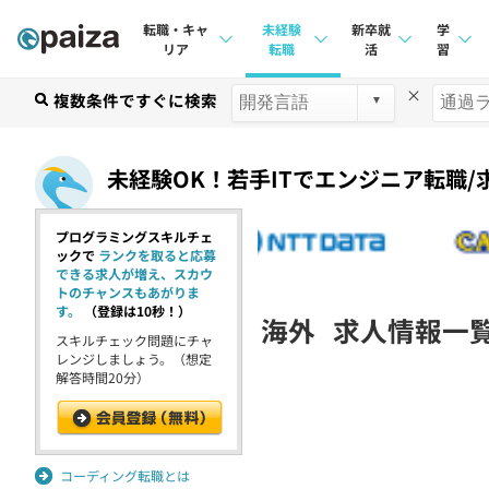
転職・キャ
未経験
新卒就
学
リア
転職
活
習
×
求人検索
複数条件ですぐに検索
求人検索
求人検索
講座
本選考
インタビュー
インタビュー
問題
未経験OK！若手ITでエンジニア転職/
インターン
転職成功ガイド
転職成功ガイド
4択課
プログラミングスキルチェ
新卒エージェント
転職エージェント
ナレ
ックで
ランクを取ると応募
できる求人が増え、スカウ
イベント・セミナー
リフ
トのチャンスもあがりま
す。
（登録は10秒！）
海外
求人情報一
インタビュー
スキルチェック問題にチャ
プラン
レンジしましょう。（想定
解答時間20分）
就活成功ガイド
個人
法人
学校
コーディング転職とは