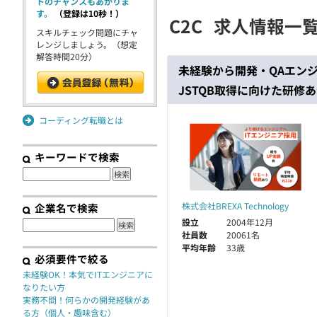
トのチャンスもあがりま
す。
（登録は10秒！）
C2C
求人情報一
契約
スキルチェック問題にチャ
レンジしましょう。（想定
解答時間20分）
未経験から開発・QAエン
JSTQB取得に向けた研修あ
コーディング転職とは
キーワードで検索
株式会社BREXA Technology
企業名で検索
設立
2004年12月
社員数
20061名
平均年齢
33歳
必須要件で絞る
未経験OK！本気でITエンジニアに
なりたい方
実務不問！何らかの開発経験があ
る方（個人・趣味含む）