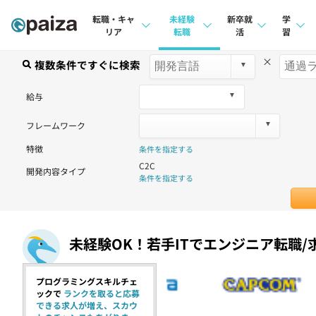
転職・キャ
未経験
新卒就
学
リア
転職
活
習
×
求人検索
複数条件ですぐに検索
求人検索
求人検索
講座
本選考
給与
インタビュー
インタビュー
問題
インターン
フレームワーク
転職成功ガイド
転職成功ガイド
4択課
特徴
条件を指定する
新卒エージェント
転職エージェント
ナレ
C2C
開発内容タイプ
条件を指定する
イベント・セミナー
リフ
インタビュー
プラン
未経験OK！若手ITでエンジニア転職/
就活成功ガイド
個人
法人
プログラミングスキルチェ
ックで
ランクを取ると応募
できる求人が増え、スカウ
学校