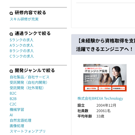
研修内容で絞る
スキル研修が充実
通過ランクで絞る
【未経験から資格取得を支援
Sランクの求人
Aランクの求人
活躍できるエンジニアへ！
Bランクの求人
Cランクの求人
開発ジャンルで絞る
自社製品／自社サービス
受託開発（自社内開発）
受託開発（社外常駐）
B2C
株式会社BREXA Technology
B2B
C2C
設立
2004年12月
機械学習
社員数
20061名
AI
平均年齢
33歳
自然言語処理
画像処理
スマートフォンアプリ