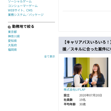
ソーシャルゲーム
コンシューマーゲーム
WEBサイト、CMS
業務システム／パッケージ
勤務地で絞る
東京都
神奈川県
愛知県
【キャリアパスいろいろ！
大阪府
援／スキルに合った案件に
福岡県
全て表示
株式会社LIFLAP
設立
2020年07月20日
社員数
19名
平均年齢
30歳