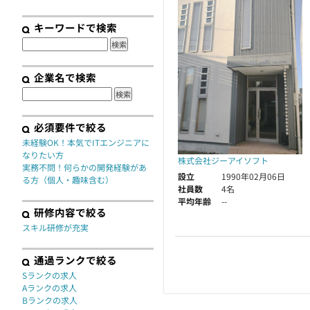
契約
キーワードで検索
企業名で検索
必須要件で絞る
未経験OK！本気でITエンジニアに
なりたい方
株式会社ジーアイソフト
実務不問！何らかの開発経験があ
設立
1990年02月06日
る方（個人・趣味含む）
社員数
4名
平均年齢
--
研修内容で絞る
スキル研修が充実
通過ランクで絞る
Sランクの求人
Aランクの求人
Bランクの求人