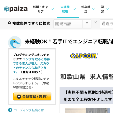
転職・キャ
未経験
新卒就
学
リア
転職
活
習
×
求人検索
複数条件ですぐに検索
求人検索
求人検索
講座
本選考
インタビュー
インタビュー
問題
未経験OK！若手ITでエンジニア転職/
インターン
転職成功ガイド
転職成功ガイド
4択課
プログラミングスキルチェ
新卒エージェント
転職エージェント
ナレ
ックで
ランクを取ると応募
できる求人が増え、スカウ
イベント・セミナー
リフ
トのチャンスもあがりま
す。
（登録は10秒！）
和歌山県
求人情
インタビュー
スキルチェック問題にチャ
プラン
レンジしましょう。（想定
解答時間20分）
就活成功ガイド
個人
【実務不問★原則定時退社
用まで全工程お任せします
法人
学校
コーディング転職とは