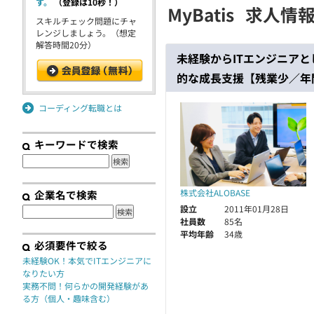
す。
（登録は10秒！）
MyBatis
求人情
契約
スキルチェック問題にチャ
レンジしましょう。（想定
解答時間20分）
未経験からITエンジニア
的な成長支援【残業少／年間
コーディング転職とは
キーワードで検索
株式会社ALOBASE
企業名で検索
設立
2011年01月28日
社員数
85名
平均年齢
34歳
必須要件で絞る
未経験OK！本気でITエンジニアに
なりたい方
実務不問！何らかの開発経験があ
る方（個人・趣味含む）