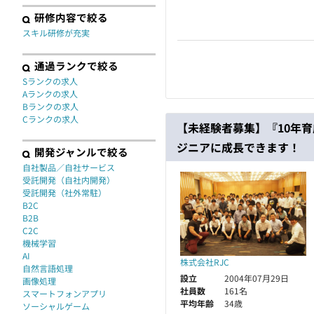
研修内容で絞る
スキル研修が充実
通過ランクで絞る
Sランクの求人
Aランクの求人
Bランクの求人
Cランクの求人
【未経験者募集】『10年
ジニアに成長できます！
開発ジャンルで絞る
自社製品／自社サービス
受託開発（自社内開発）
受託開発（社外常駐）
B2C
B2B
C2C
機械学習
AI
株式会社RJC
自然言語処理
設立
2004年07月29日
画像処理
社員数
161名
スマートフォンアプリ
平均年齢
34歳
ソーシャルゲーム