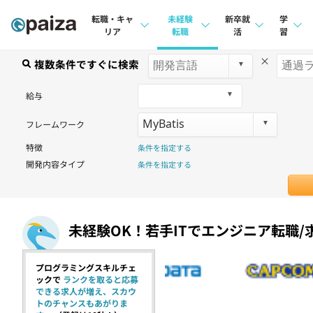
転職・キャ
未経験
新卒就
学
リア
転職
活
習
×
求人検索
複数条件ですぐに検索
求人検索
求人検索
講座
本選考
給与
インタビュー
インタビュー
問題
インターン
フレームワーク
転職成功ガイド
転職成功ガイド
4択課
特徴
条件を指定する
新卒エージェント
転職エージェント
ナレ
開発内容タイプ
条件を指定する
イベント・セミナー
リフ
インタビュー
プラン
未経験OK！若手ITでエンジニア転職/
就活成功ガイド
個人
プログラミングスキルチェ
法人
ックで
ランクを取ると応募
できる求人が増え、スカウ
学校
トのチャンスもあがりま