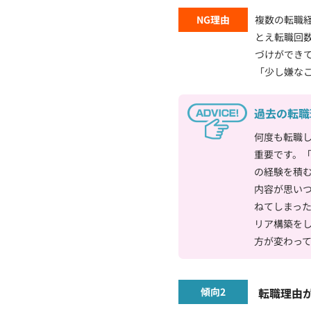
NG理由
複数の転職
とえ転職回
づけができ
「少し嫌な
過去の転職
何度も転職
重要です。
の経験を積
内容が思い
ねてしまっ
リア構築を
方が変わっ
傾向2
転職理由