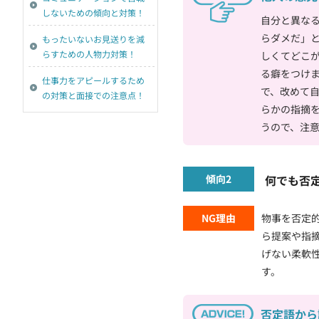
しないための傾向と対策！
自分と異な
らダメだ」
もったいないお見送りを減
らすための人物力対策！
しくてどこ
る癖をつけ
仕事力をアピールするため
で、改めて
の対策と面接での注意点！
らかの指摘
うので、注
傾向2
何でも否
NG理由
物事を否定
ら提案や指
げない柔軟
す。
否定語から