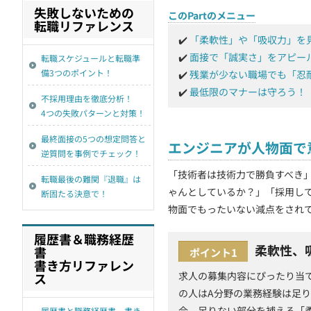
失敗しないための
このPartのメニュー
契約
転職リファレンス
✔️
「柔軟性」や「吸収力」を
✔️
面接で「誠実さ」をアピー
転職スケジュールと転職準
備3つのポイント！
✔️
残業が少ない職場でも「忍
✔️
最低限のマナーは守ろう！
不採用理由を徹底分析！
4つの失敗パターンと対策！
最終面接の5つの想定問答と
エンジニアが人物面で
逆質問を事例でチェック！
「技術者は技術力で勝負すべき
転職最後の難関『退職』は
ゃんとしているか？」「採用し
断固たる決意で！
物面でもったいない減点をされ
履歴書＆職務経歴
柔軟性、
書
ポイント1
書き方リファレン
求人の募集内容にぴったり当
ス
の人はA分野の業務経験は足
合、足りない部分を補える「
履歴書と職務経歴書、書き