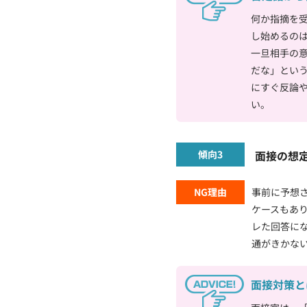
何か指摘を
し始めるの
一旦相手の
だな」とい
にすぐ反論
い。
傾向3
面接の想
NG理由
事前に予想
ケースもあ
レた回答に
通がきかな
面接対策と