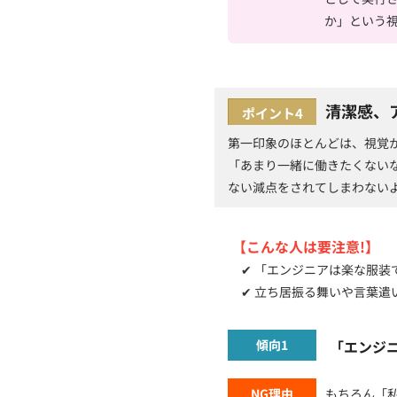
か」という
清潔感、
ポイント4
第一印象のほとんどは、視覚
「あまり一緒に働きたくない
ない減点をされてしまわない
【こんな人は要注意!】
✔ 「エンジニアは楽な服装
✔ 立ち居振る舞いや言葉遣
傾向1
「エンジ
NG理由
もちろん「