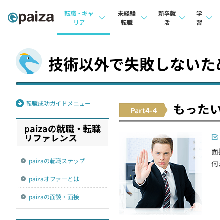
転職・キャ
未経験
新卒就
学
リア
転職
活
習
求人検索
求人検索
求人検索
講座
技術以外で失敗しないた
本選考
インタビュー
インタビュー
問題
インターン
転職成功ガイド
転職成功ガイド
4択課
転職成功ガイドメニュー
もった
Part4-4
新卒エージェント
転職エージェント
ナレ
paizaの就職・転職
イベント・セミナー
リフ
リファレンス
面
インタビュー
プラン
paizaの転職ステップ
何
就活成功ガイド
個人
paizaオファーとは
法人
paizaの面談・面接
学校