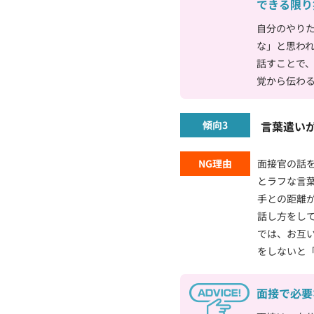
できる限り
自分のやり
な」と思わ
話すことで
覚から伝わ
傾向3
言葉遣い
NG理由
面接官の話
とラフな言
手との距離
話し方をし
では、お互
をしないと
面接で必要