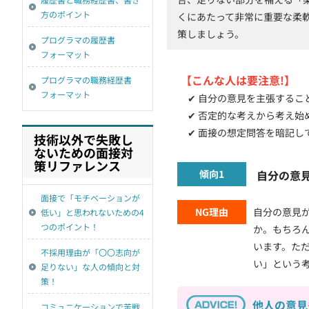
方のポイント
くにあたって非常に重要な柔
策しましょう。
プログラマの履歴書
フォーマット
【こんな人は要注意!】
プログラマの職務経歴書
フォーマット
✔ 自分の意見を主張するこ
✔ 否定的な考えから考え始
✔ 面接の想定問答を暗記し
技術以外で失敗し
ないための面接対
策リファレンス
傾向1
自分の意
面接で「モチベーションが
NG理由
自分の意見
低い」と思われないための4
つのポイント！
か。もちろ
います。た
不採用理由が「〇〇志向が
い」という
足りない」な人の傾向と対
策！
他人の意見
コミュニケーションで苦戦