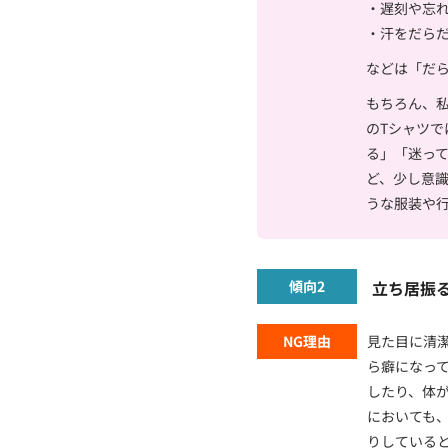
・遅刻や忘
・汗をだら
などは「だ
もちろん、
のTシャツ
る」「迷っ
ど、少し意
うな服装や
傾向2
立ち居振
NG理由
見た目に清
ら癖になっ
したり、体
においても
りしている