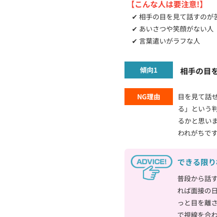
【こんな人は要注意!】
✔ 相手の目を見て話すのが
✔ あいさつや笑顔がない人
✔ 言葉遣いがラフな人
傾向1
相手の目
NG理由
目を見て話
る」という
るかと思い
われがちで
できる限り
普段から話
れば面接の
っと目を離
で視線を合