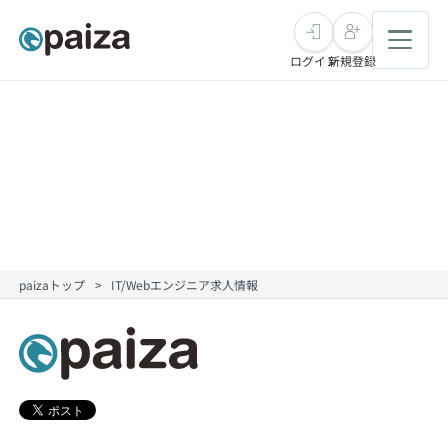
ログイン
新規登録
転職・キャリア
未経験転職
求人検索
新卒就活
求人検索
インタビュー
paizaトップ
IT/Webエンジニア求人情報
学習
求人検索
インタビュー
転職成功ガイド
本選考
スキルチェック
講座一覧
転職成功ガイド
転職エージェント
ゲーム・マンガ
インターン
プログラミング言語
問題集