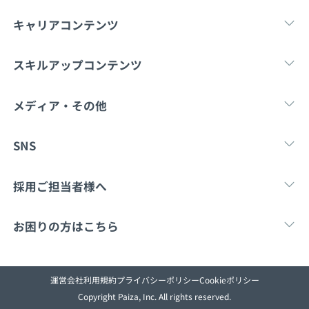
メディア
SQL
4択課題
キャリアコンテンツ
新卒エージェント
paizaとは？
Tech Team Journal
評価結果一覧
ナレッジ
転職・キャリア
未経験転職
新卒就
スキルアップコンテンツ
イベント・セミナー
paiza times
再チャレンジ結果一覧
リファレンス
学習
スキルチェック
マンガ・ゲーム
メディア・その他
インタビュー
note
Tech Team Journal
paiza times
note
SNS
就活成功ガイド
プラン
X
Facebook
採用ご担当者様へ
個人向けプラン
採用・教育をお考えの企業様へ
中途求人掲載はこ
お困りの方はこちら
法人向けプラン
paizaとは？
お問い合わせ
学校向けプラン
運営会社
利用規約
プライバシーポリシー
Cookieポリシー
Copyright Paiza, Inc. All rights reserved.