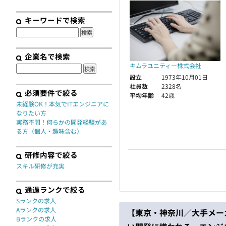
契約
キーワードで検索
企業名で検索
キムラユニティー株式会社
設立
1973年10月01日
社員数
2328名
必須要件で絞る
平均年齢
42歳
未経験OK！本気でITエンジニアに
なりたい方
実務不問！何らかの開発経験があ
る方（個人・趣味含む）
研修内容で絞る
スキル研修が充実
通過ランクで絞る
Sランクの求人
Aランクの求人
【東京・神奈川／大手メー
Bランクの求人