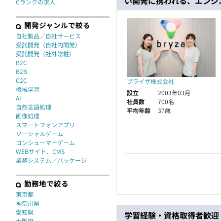
い開発に携われる、エンジ
Cランクの求人
開発ジャンルで絞る
自社製品／自社サービス
受託開発（自社内開発）
受託開発（社外常駐）
B2C
B2B
C2C
ブライザ株式会社
機械学習
設立
2003年03月
AI
社員数
700名
自然言語処理
平均年齢
37歳
画像処理
スマートフォンアプリ
ソーシャルゲーム
コンシューマーゲーム
WEBサイト、CMS
業務システム／パッケージ
勤務地で絞る
東京都
神奈川県
愛知県
学習経験・資格取得者歓迎
大阪府