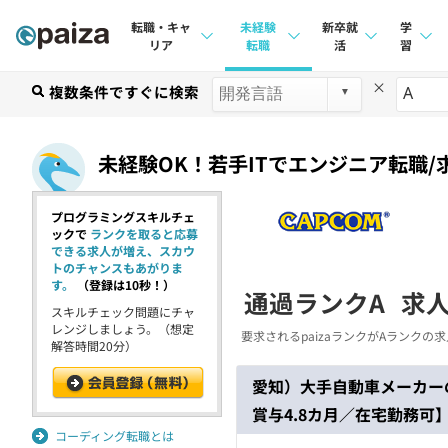
転職・キャ
未経験
新卒就
学
リア
転職
活
習
×
求人検索
複数条件ですぐに検索
求人検索
求人検索
講座
本選考
インタビュー
インタビュー
問題
未経験OK！若手ITでエンジニア転職/
インターン
転職成功ガイド
転職成功ガイド
4択課
プログラミングスキルチェ
新卒エージェント
転職エージェント
ナレ
ックで
ランクを取ると応募
できる求人が増え、スカウ
イベント・セミナー
リフ
トのチャンスもあがりま
す。
（登録は10秒！）
通過ランクA
求
インタビュー
スキルチェック問題にチャ
プラン
レンジしましょう。（想定
要求されるpaizaランクがAランク
解答時間20分）
就活成功ガイド
個人
愛知）大手自動車メーカー
法人
賞与4.8カ月／在宅勤務可
学校
コーディング転職とは