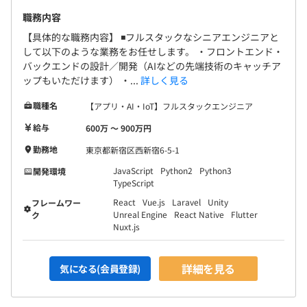
職務内容
【具体的な職務内容】 ◾️フルスタックなシニアエンジニアと
して以下のような業務をお任せします。 ・フロントエンド・
バックエンドの設計／開発（AIなどの先端技術のキャッチア
ップもいただけます） ・...
詳しく見る
職種名
【アプリ・AI・IoT】フルスタックエンジニア
給与
600万 〜 900万円
勤務地
東京都新宿区西新宿6-5-1
JavaScript
Python2
Python3
開発環境
TypeScript
React
Vue.js
Laravel
Unity
フレームワー
Unreal Engine
React Native
Flutter
ク
Nuxt.js
詳細を見る
気になる(会員登録)