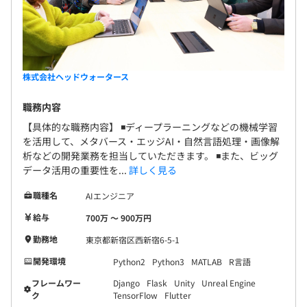
株式会社ヘッドウォータース
職務内容
【具体的な職務内容】 ◾️ディープラーニングなどの機械学習
を活用して、メタバース・エッジAI・自然言語処理・画像解
析などの開発業務を担当していただきます。 ◾️また、ビッグ
データ活用の重要性を...
詳しく見る
職種名
AIエンジニア
給与
700万 〜 900万円
勤務地
東京都新宿区西新宿6-5-1
開発環境
Python2
Python3
MATLAB
R言語
フレームワー
Django
Flask
Unity
Unreal Engine
ク
TensorFlow
Flutter