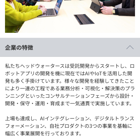
イベント・セミナー
paiza times
再チャレンジ結果一覧
リファレンス
インタビュー
note
就活成功ガイド
プラン
企業の特徴
個人向けプラン
私たちヘッドウォータースは受託開発からスタートし、ロ
法人向けプラン
ボットアプリの開発を機に現在ではAIやIoTを活用した開
発も多く手掛けています。様々な開発を経験してきたこと
学校向けプラン
により一連の工程である業務分析・可視化・解決策のプラ
ンニングといったコンサルテーションフェーズから設計・
契約内容・クーポン
開発・保守・運用・育成まで一気通貫で実施しています。
上場も達成し、AIインテグレーション、デジタルトランス
フォーメーション、自社プロダクトの3つの事業を基軸に
幅広く事業展開を行っております。