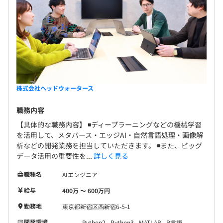
株式会社ヘッドウォータース
職務内容
【具体的な職務内容】 ◾️ディープラーニングなどの機械学習
を活用して、メタバース・エッジAI・自然言語処理・画像解
析などの開発業務を担当していただきます。 ◾️また、ビッグ
データ活用の重要性を...
詳しく見る
職種名
AIエンジニア
給与
400万 〜 600万円
勤務地
東京都新宿区西新宿6-5-1
開発環境
Python2
Python3
MATLAB
R言語