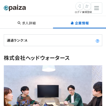
ログイン
新規登録
求人詳細
企業情報
転職・キャリア
未経験転職
求人検索
通過ランク：A
新卒就活
求人検索
インタビュー
株式会社ヘッドウォータース
学習
求人検索
インタビュー
転職成功ガイド
本選考
スキルチェック
講座一覧
転職成功ガイド
転職エージェント
ゲーム・マンガ
インターン
プログラミング言語
問題集
メディア
SQL
4択課題
新卒エージェント
paizaとは？
Tech Team Journal
評価結果一覧
ナレッジ