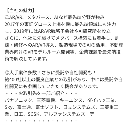
【当社の魅力】
◎AR/VR、メタバース、AIなど最先端分野が強み
2017年の東証グロース上場を機に最先端領域にも注力
し、2019年にはAR/VR戦略子会社やAI研究所を設立。
さらに、他社に先駆けてメタバース構築にも着手し、訓
練・研修へのAR/VR導入、製造現場でのAIの活用、不動産
業界向けのVRモデルルーム開発等、企業課題を最先端技
術で解決しています。
◎大手案件多数！さらに受託や自社開発も！
約400社以上の優良企業との取引があり、中には受託や自
社開発にも参画していただく機会があります。
・・・お取引先を一部ご紹介・・・
パナソニック、三菱電機、キーエンス、ダイハツ工業、
Sky、富士通、富士ソフト、日立システムズ、三菱重工
業、日工、SCSK、アルファシステムズ 等
・・・・・・・・・・・・・・・・