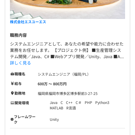
株式会社エスユーエス
職務内容
システムエンジニアとして、あなたの希望や能力に合わせた
業務をお任せします。 【プロジェクト例】 ■生産管理シス
テム開発／Java、C# ■Webアプリ開発／Unity、Java ■A...
詳しく見る
職種名
システムエンジニア（福岡/PL）
給与
600万 〜 800万円
勤務地
福岡県福岡市博多区博多駅前3-27-25
Java
C
C++
C＃
PHP
Python3
開発環境
MATLAB
R言語
フレームワー
Unity
ク