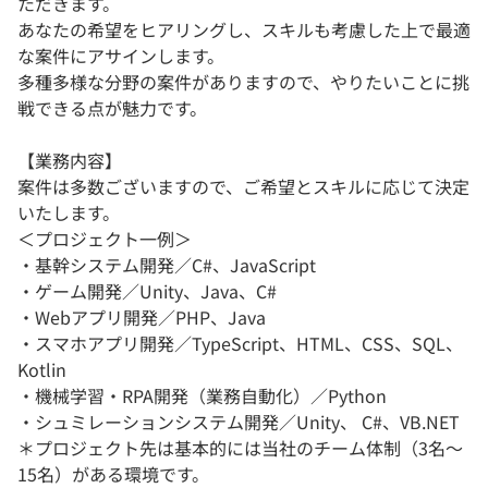
ただきます。
あなたの希望をヒアリングし、スキルも考慮した上で最適
な案件にアサインします。
多種多様な分野の案件がありますので、やりたいことに挑
戦できる点が魅力です。
【業務内容】
案件は多数ございますので、ご希望とスキルに応じて決定
いたします。
＜プロジェクト一例＞
・基幹システム開発／C#、JavaScript
・ゲーム開発／Unity、Java、C#
・Webアプリ開発／PHP、Java
・スマホアプリ開発／TypeScript、HTML、CSS、SQL、
Kotlin
・機械学習・RPA開発（業務自動化）／Python
・シュミレーションシステム開発／Unity、 C#、VB.NET
＊プロジェクト先は基本的には当社のチーム体制（3名～
15名）がある環境です。