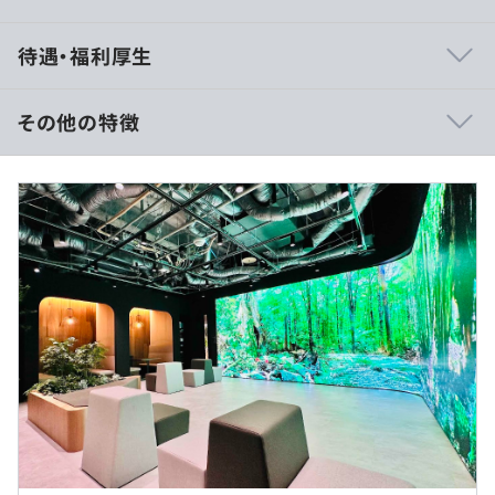
◆教育体制充実
待遇・福利厚生
・月1回以上のメンバーコンタクト
・3カ月に1回のキャリア面談（希望者のみ）
・月1回程度、数十名規模の勉強会を開催
その他の特徴
◎メンバーの提案で外部講師を招いた実績あり
■賃金形態：月給制
◆キャリア支援
■賃金の決定方法：当社規定により決定いたします
・自社製品「HQ」という育成診断システムを活用して、
■月給：25万円〜43万円
数年後目指したいポジション／技術分野／働き方を決めま
す。
★入社1年半年後に170万円アップも可能です！！
・組織心理学に基づいた分析ツールでエンジニアに寄り添
◆年収例
い、将来のキャリア相談を真摯に受けます。
入社時：年収400万円⇒入社2年後：511万円（AR・VRエ
・入社時とは異なる分野へのチャレンジも応援します。
ンジニア・20代）
◎エンジニアのキャリア形成専門部隊による手厚いフォロ
入社時：年収558万円⇒入社１年半後：736万円（XR・サ
ーあり
ブL・30代）
入社時：年収345万円(未経験)⇒入社2年後：430万円（オ
ープン開発・20代）
入社時：年収777万円 ⇒ 入社3年後 953万円（機械設計・