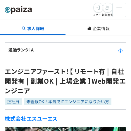
ログイン
新規登録
求人詳細
企業情報
転職・キャリア
未経験転職
求人検索
通過ランク：A
新卒就活
求人検索
インタビュー
エンジニアファースト！【 リモート有 | 自社
学習
求人検索
インタビュー
転職成功ガイド
開発有 | 副業OK | 上場企業 】Web開発エ
本選考
スキルチェック
講座一覧
ンジニア
転職成功ガイド
転職エージェント
ゲーム・マンガ
インターン
プログラミング言語
正社員
問題集
未経験OK！本気でITエンジニアになりたい方
メディア
SQL
4択課題
株式会社エスユーエス
新卒エージェント
paizaとは？
Tech Team Journal
評価結果一覧
ナレッジ