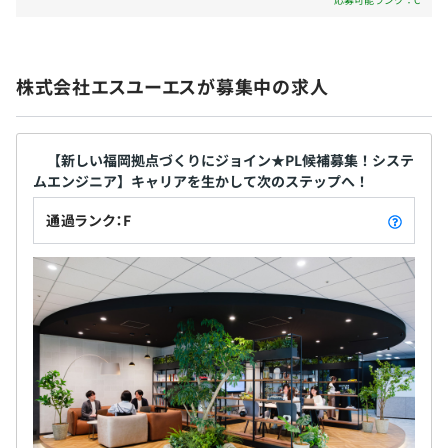
賞与：年2回
株式会社エスユーエスが募集中の求人
昇給：年1回
【新しい福岡拠点づくりにジョイン★PL候補募集！システ
ムエンジニア】キャリアを生かして次のステップへ！
社会保険完備（健康保険・厚生年金加入・雇用保険・労災
通過ランク：F
保険）
無期雇用
3カ月