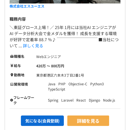
株式会社エスユーエス
職務内容
＼東証グロース上場！／ 25年 1月には当社AI エンジニアが
AI データ分析大会で金メダルを獲得！ 成長を支援する環境
が好評で定着率 88.7 ％♪ ￣￣￣￣￣￣￣￣￣￣ ■当社につ
いて ...
詳しく見る
職種名
Webエンジニア
給与
420万 〜 800万円
勤務地
東京都港区六本木3丁目2番1号
Java
PHP
Objective-C
Python3
開発環境
TypeScript
フレームワー
Spring
Laravel
React
Django
Node.js
ク
詳細を見る
気になる(会員登録)