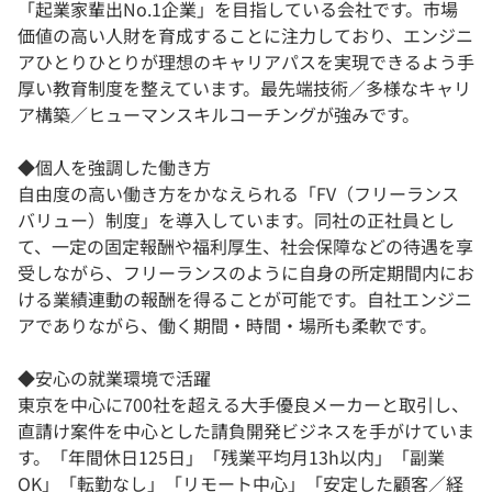
「起業家輩出No.1企業」を目指している会社です。市場
価値の高い人財を育成することに注力しており、エンジニ
アひとりひとりが理想のキャリアパスを実現できるよう手
厚い教育制度を整えています。最先端技術／多様なキャリ
ア構築／ヒューマンスキルコーチングが強みです。
◆個人を強調した働き方
自由度の高い働き方をかなえられる「FV（フリーランス
バリュー）制度」を導入しています。同社の正社員とし
て、一定の固定報酬や福利厚生、社会保障などの待遇を享
受しながら、フリーランスのように自身の所定期間内にお
ける業績連動の報酬を得ることが可能です。自社エンジニ
アでありながら、働く期間・時間・場所も柔軟です。
◆安心の就業環境で活躍
東京を中心に700社を超える大手優良メーカーと取引し、
直請け案件を中心とした請負開発ビジネスを手がけていま
す。「年間休日125日」「残業平均月13h以内」「副業
OK」「転勤なし」「リモート中心」「安定した顧客／経