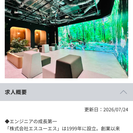
イベント・セミナー
paiza times
再チャレンジ結果一覧
リファレンス
インタビュー
note
就活成功ガイド
プラン
個人向けプラン
法人向けプラン
学校向けプラン
求人概要
契約内容・クーポン
更新日：2026/07/24
◆エンジニアの成長第一
「株式会社エスユーエス」は1999年に設立。創業以来