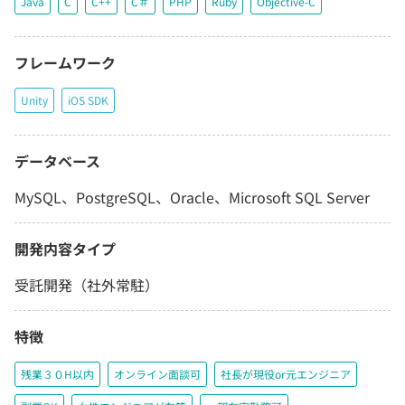
Java
C
C++
C＃
PHP
Ruby
Objective-C
フレームワーク
Unity
iOS SDK
データベース
MySQL、PostgreSQL、Oracle、Microsoft SQL Server
開発内容タイプ
受託開発（社外常駐）
特徴
残業３０H以内
オンライン面談可
社長が現役or元エンジニア