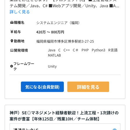
テム開発／Java、C# ■Webアプリ開発／Unity、Java ■A...
詳しく見る
職種名
システムエンジニア（福岡）
給与
420万 〜 800万円
勤務地
福岡県福岡市博多区博多駅前3-27-25
Java
C
C++
C＃
PHP
Python3
R言語
開発環境
MATLAB
フレームワー
Unity
ク
詳細を見る
気になる(会員登録)
神戸）SE◎マネジメント経験者歓迎！上流工程・1次請けの
案件が豊富【年休125日／残業10H／チーム体制】