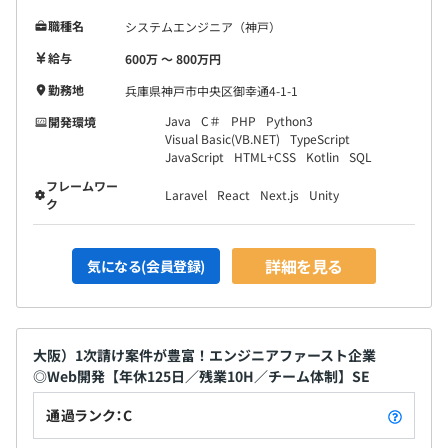
職種名
システムエンジニア（神戸）
給与
600万 〜 800万円
勤務地
兵庫県神戸市中央区御幸通4-1-1
Java
C＃
PHP
Python3
開発環境
Visual Basic(VB.NET)
TypeScript
JavaScript
HTML+CSS
Kotlin
SQL
フレームワー
Laravel
React
Next.js
Unity
ク
詳細を見る
気になる(会員登録)
大阪）1次請け案件が豊富！エンジニアファースト企業
◎Web開発【年休125日／残業10H／チーム体制】SE
通過ランク：C