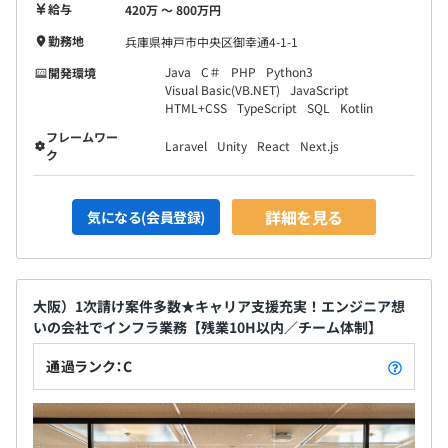
給与
420万 〜 800万円
勤務地
兵庫県神戸市中央区御幸通4-1-1
Java
C＃
PHP
Python3
開発環境
Visual Basic(VB.NET)
JavaScript
HTML+CSS
TypeScript
SQL
Kotlin
フレームワー
Laravel
Unity
React
Next.js
ク
詳細を見る
気になる(会員登録)
大阪）1次請け案件多数★キャリア支援充実！エンジニア想
いの会社でインフラ業務【残業10H以内／チーム体制】
通過ランク：C