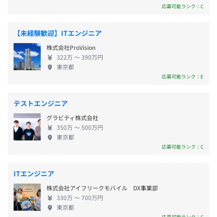
請負開発ビジネスを手がけています。「年間休日126
応募可能ランク：C
・GW
日」「残業平均月10h程」「転勤なし」「リモート案
・夏季
件有」「安定した顧客／経営基盤」「福利厚生充
・年末年始
【未経験歓迎】ITエンジニア
実」など、働きやすい就業環境の中、腰を据えて活
・有休／半休
株式会社ProVision
躍・成長していただけます。
・産休／育休
322万 〜 390万円
・慶弔
東京都
応募可能ランク：E
・特別
・年次有給休暇（10〜20日）
テストエンジニア
グラビティ株式会社
350万 〜 500万円
・通勤手当（全額支給）
東京都
応募可能ランク：C
・家族手当（配偶者5千円／子一人1万円）
・住宅手当（転居必要な方は一律月25000円支給）※規定
あり
ITエンジニア
株式会社アイフリークモバイル DX事業部
330万 〜 700万円
東京都
応募可能ランク：C