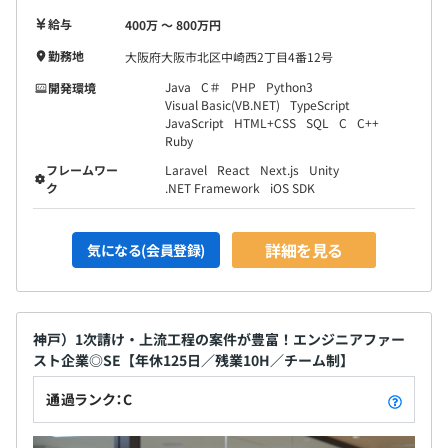
給与
400万 〜 800万円
勤務地
大阪府大阪市北区中崎西2丁目4番12号
Java
C＃
PHP
Python3
開発環境
Visual Basic(VB.NET)
TypeScript
JavaScript
HTML+CSS
SQL
C
C++
Ruby
フレームワー
Laravel
React
Next.js
Unity
ク
.NET Framework
iOS SDK
詳細を見る
気になる(会員登録)
神戸）1次請け・上流工程の案件が豊富！エンジニアファー
スト企業◎SE【年休125日／残業10H／チーム制】
通過ランク：C