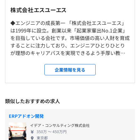
リーダー・50代）
社内もしくはお客様先での勤務となります。
株式会社エスユーエス
◆エンジニアの成長第一 「株式会社エスユーエス」
就業場所の変更範囲
は1999年に設立。創業以来「起業家輩出No.1企業」
＜雇入時＞
【開発環境】
を目指している会社です。市場価値の高い人財を育成
本社、顧客先及び会社の定める場所
（※
想定年収
は年収提示額を保証するものではありません）
■言語：Java、C、C++、.NET、Objective-C、VBA、
することに注力しており、エンジニアひとりひとり
＜変更範囲＞
PHP、Ruby、C#、SAPなど
が理想のキャリアパスを実現できるよう手厚い教育
本社、顧客先及び会社の定める場所
■OS：Windows、iOS、Linux、UNIX、Unityなど
制度を整えています。最先端技術／多様なキャリア構
■DB：Oracle、MySQL、SQL Server、PostgreSQLなど
築／ヒューマンスキルコーチングが強みです。 ◆個
企業情報を見る
9：00〜18：00（所定労働時間8時間）
受動喫煙防止措置に関する事項
人を強調した働き方 自由度の高い働き方をかなえら
※残業平均13h程度
従業員に対する受動喫煙対策：あり
れる「FV（フリーランスバリュー）制度」を導入し
休憩時間：12:00〜13:00（60分）
対策内容：敷地内禁煙
ています。同社の正社員として、一定の固定報酬や福
平均残業時間：平均13時間／月
利厚生、社会保障などの待遇を享受しながら、フリ
類似したおすすめの求人
ーランスのように自身の所定期間内における業績連
動の報酬を得ることが可能です。自社エンジニアであ
ERPアドオン開発
東京メトロ南北線 『六本木一丁目駅』 徒歩1分
りながら、働く期間・時間・場所も柔軟です。 ◆安
【年間休日125日】
東京メトロ日比谷線『六本木駅 』徒歩5分
イデア・コンサルティング株式会社
心の就業環境で活躍 東京を中心に700社を超える大
・完全週休2日制（土日）
東京メトロ日比谷線『神谷町駅 』徒歩6分
350万 〜 450万円
手優良メーカーと取引し、直請け案件を中心とした
・祝日
東京都
東京メトロ銀座線 『溜池山王駅』徒歩6分