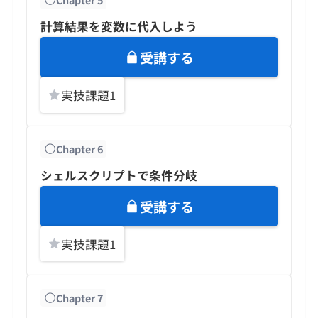
計算結果を変数に代入しよう
受講する
実技課題
1
Chapter
6
シェルスクリプトで条件分岐
受講する
実技課題
1
Chapter
7