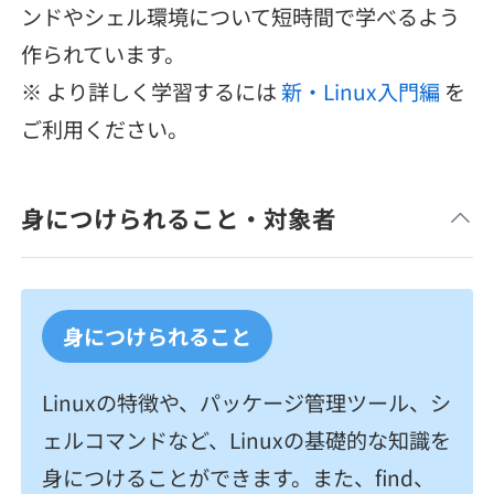
ンドやシェル環境について短時間で学べるよう
メディア
SQL
4択課題
新卒エージェント
作られています。
paizaとは？
Tech Team Journal
評価結果一覧
※ より詳しく学習するには
新・Linux入門編
を
ナレッジ
イベント・セミナー
ご利用ください。
paiza times
再チャレンジ結果一覧
リファレンス
インタビュー
note
身につけられること・対象者
就活成功ガイド
プラン
個人向けプラン
身につけられること
法人向けプラン
Linuxの特徴や、パッケージ管理ツール、シ
学校向けプラン
ェルコマンドなど、Linuxの基礎的な知識を
身につけることができます。また、find、