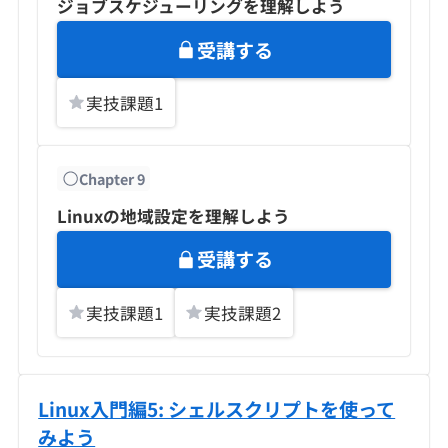
ジョブスケジューリングを理解しよう
受講する
実技課題
1
Chapter
9
Linuxの地域設定を理解しよう
受講する
実技課題
1
実技課題
2
Linux入門編5: シェルスクリプトを使って
みよう