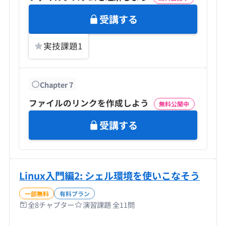
受講する
実技課題
1
Chapter
7
ファイルのリンクを作成しよう
無料公開中
受講する
Linux入門編2: シェル環境を使いこなそう
一部無料
有料プラン
全
8
チャプター
演習課題 全
11
問