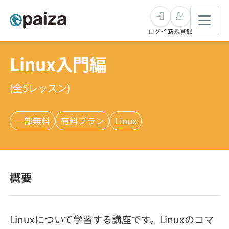
ログイン
新規登録
Linux入門編
転職・キャリア
(全
5
レッスン)
未経験転職
求人検索
一部無料
有料プラン
Linux
新卒就活
求人検索
インタビュー
学習
求人検索
インタビュー
転職成功ガイド
概要
本選考
スキルチェック
講座一覧
転職成功ガイド
転職エージェント
ゲーム・マンガ
インターン
プログラミング言語
問題集
Linuxについて学習する講座です。Linuxのコマ