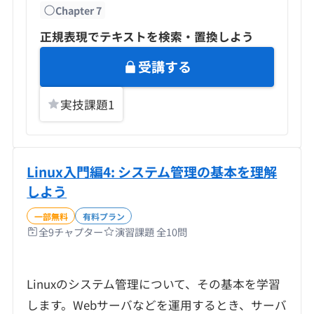
Chapter
7
正規表現でテキストを検索・置換しよう
受講する
実技課題
1
Linux入門編4: システム管理の基本を理解
しよう
一部無料
有料プラン
全
9
チャプター
演習課題 全
10
問
Linuxのシステム管理について、その基本を学習
します。Webサーバなどを運用するとき、サーバ