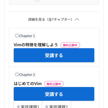
詳細を見る（全
7
チャプター）
Chapter
1
Vimの特徴を理解しよう
無料公開中
受講する
Chapter
2
はじめてのVim
無料公開中
受講する
実技課題
1
実技課題
2