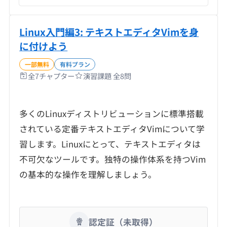
Linux入門編3: テキストエディタVimを身
に付けよう
一部無料
有料プラン
全
7
チャプター
演習課題 全
8
問
多くのLinuxディストリビューションに標準搭載
されている定番テキストエディタVimについて学
習します。Linuxにとって、テキストエディタは
不可欠なツールです。独特の操作体系を持つVim
の基本的な操作を理解しましょう。
認定証（未取得）