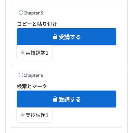
Chapter
5
コピーと貼り付け
受講する
実技課題
1
Chapter
6
検索とマーク
受講する
実技課題
1