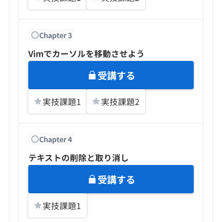
Chapter
3
Vimでカーソルを移動させよう
受講する
実技課題
1
実技課題
2
Chapter
4
テキストの削除と取り消し
受講する
実技課題
1