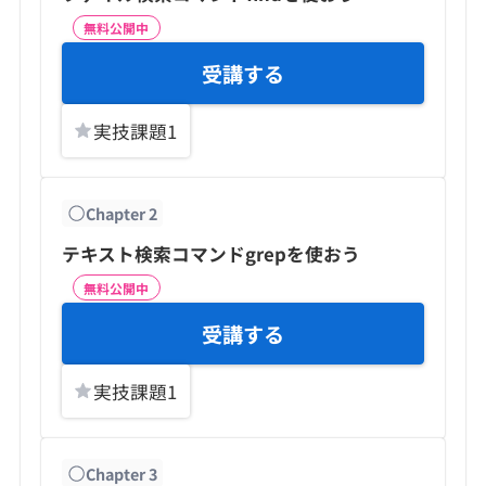
無料公開中
受講する
実技課題
1
Chapter
2
テキスト検索コマンドgrepを使おう
無料公開中
受講する
実技課題
1
Chapter
3