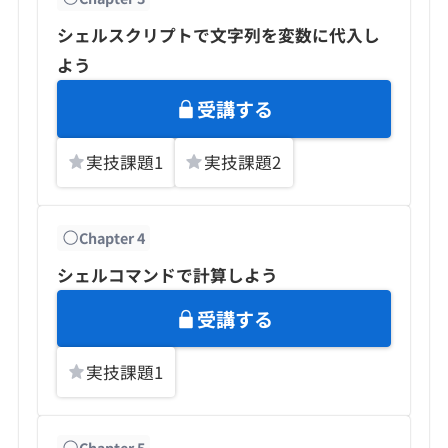
シェルスクリプトで文字列を変数に代入し
よう
受講する
実技課題
1
実技課題
2
Chapter
4
シェルコマンドで計算しよう
受講する
実技課題
1
Chapter
5