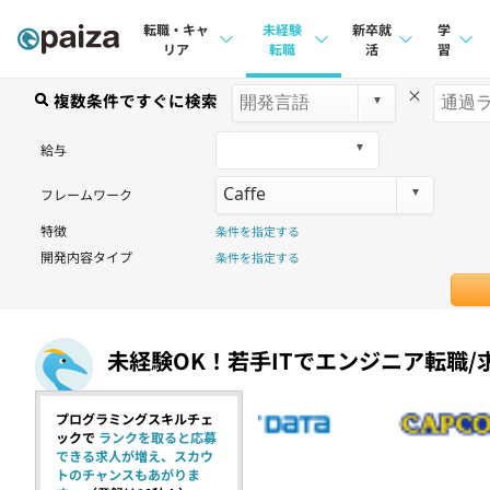
転職・キャ
未経験
新卒就
学
リア
転職
活
習
×
求人検索
複数条件ですぐに検索
求人検索
求人検索
講座
本選考
給与
インタビュー
インタビュー
問題
インターン
フレームワーク
転職成功ガイド
転職成功ガイド
4択課
特徴
条件を指定する
新卒エージェント
転職エージェント
ナレ
開発内容タイプ
条件を指定する
イベント・セミナー
リフ
インタビュー
プラン
未経験OK！若手ITでエンジニア転職/
就活成功ガイド
個人
プログラミングスキルチェ
法人
ックで
ランクを取ると応募
できる求人が増え、スカウ
学校
トのチャンスもあがりま