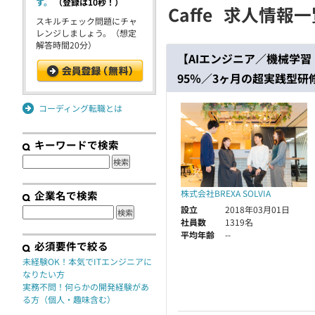
す。
（登録は10秒！）
Caffe
求人情報一
契約
スキルチェック問題にチャ
レンジしましょう。（想定
解答時間20分）
【AIエンジニア／機械学
95％／3ヶ月の超実践型研
コーディング転職とは
キーワードで検索
株式会社BREXA SOLVIA
企業名で検索
設立
2018年03月01日
社員数
1319名
平均年齢
--
必須要件で絞る
未経験OK！本気でITエンジニアに
なりたい方
実務不問！何らかの開発経験があ
る方（個人・趣味含む）