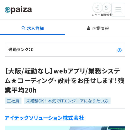
ログイン
新規登録
求人詳細
企業情報
転職・キャリア
未経験転職
求人検索
通過ランク：C
新卒就活
求人検索
インタビュー
【大阪/転勤なし】webアプリ/業務システ
学習
求人検索
インタビュー
転職成功ガイド
ム★コーディング・設計をお任せします！残
本選考
スキルチェック
講座一覧
業平均20h
転職成功ガイド
転職エージェント
ゲーム・マンガ
インターン
プログラミング言語
正社員
問題集
未経験OK！本気でITエンジニアになりたい方
メディア
SQL
4択課題
アイテックソリューション株式会社
新卒エージェント
paizaとは？
Tech Team Journal
評価結果一覧
ナレッジ