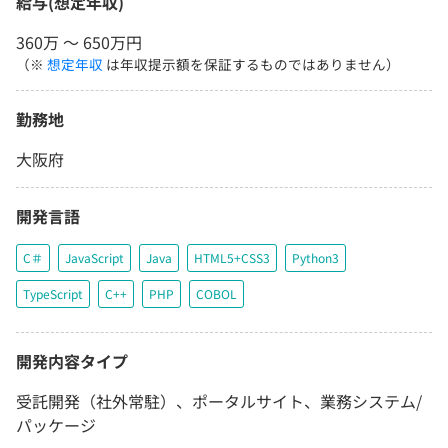
給与(想定年収)
360万 〜 650万円
（※
想定年収
は年収提示額を保証するものではありません）
勤務地
大阪府
開発言語
C＃
JavaScript
Java
HTML5+CSS3
Python3
TypeScript
C++
PHP
COBOL
開発内容タイプ
受託開発（社外常駐）、ポータルサイト、業務システム/
パッケージ