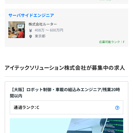
■住宅手当（月2.5万円）
■派遣勤務手当（1万円～）
■役職手当（0.7万円～）
サーバサイドエンジニア
■家族手当（配偶者１万円・子0.5万円/人）
株式会社ルーター
■交通費（上限3.5万円)
408万 〜 600万円
■残業手当（100％支給）
東京都
平均5名～10名で開発を行っております。
応募可能ランク：F
■資格手当(合格の場合：受験費全額支給)
1プロジェクトの単位期間は年単位の案件が多いです。
アイテックソリューション株式会社が募集中の求人
昇給・昇格あり：年1回（5月）
【大阪】ロボット制御・車載の組込みエンジニア/残業20時
間以内
各種社会保険完備（労災・雇用・健保・厚生年金）
通過ランク：C
無期雇用