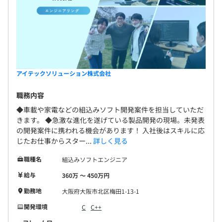
アイテックソリューション株式会社
職務内容
◆車載や家電などの組込みソフト開発案件を担当していただ
きます。 ◆急激な進化を遂げている製品開発の現場。未発表
の開発案件に携われる機会があります！ 入社後はスキルに応
じたお仕事からスター...
詳しく見る
職種名
組込みソフトエンジニア
給与
360万 〜 450万円
勤務地
大阪府大阪市北区梅田1-13-1
開発環境
C
C++