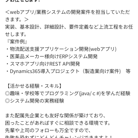
＜webアプリ/業務システムの開発案件を担当していただ
きます。＞
実装、基本設計、詳細設計、要件定義など上流工程をお任
せします。
『案件例』
・物流配送支援アプリケーション開発(webアプリ)
・医薬品メーカー様向けERPシステム開発
・スマホアプリ向けREST API開発
・Dynamics365導入プロジェクト（製造業向け案件) 等
【活かせる経験・スキル】
◎趣味・学校等でプログラミング(java/ｃ#)を学んだ経験
◎システム開発の実務経験
また配属先企業とも友好な関係が築けており、
困ったことがあればすぐに相談できる環境です。
先輩や上司のフォローも万全ですので、
失敗を恐れずにどんどんチャレンジできますよ！