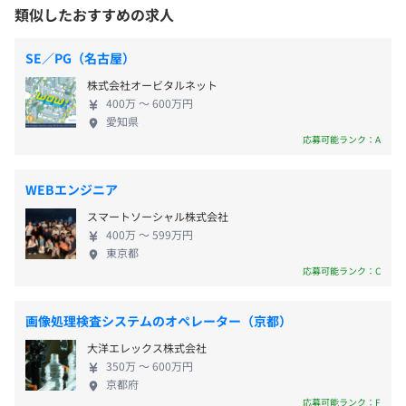
す。 失敗を恐れずにどんどんチャレンジしたいメン
時間外労働：有
類似したおすすめの求人
・従業員に対する受動喫煙対策：あり
80 hours RTOS基礎研修（開発研修）
バーをお待ちしています！
※実際の就労時間は、プロジェクトにより若干変動いたし
対策内容：敷地内禁煙／敷地内禁煙（喫煙場所あり )
160 hours アプリケーシ開発（開発研修）
ます。
SE／PG（名古屋）
休憩時間：12:00〜13:00（60分）
株式会社オービタルネット
平均残業時間：平均20時間／月
400万 〜 600万円
愛知県
相談の上、ご希望のマシンを支給いたします。
応募可能ランク：A
＜年間休日126日＞
WEBエンジニア
・完全週休 2 日制(土日)
エンジニア出身のキャリアアドバイザーが月1でクライア
スマートソーシャル株式会社
・祝日
ント先に訪問し、仕事の悩みや今後のキャリアパスなどを
400万 〜 599万円
・有給休暇(入社半年後に 10 日間)
東京都
気軽に相談できる環境です。
応募可能ランク：C
・年末年始休暇
・慶弔休暇
画像処理検査システムのオペレーター（京都）
内エンジニア50名で構成されています。
大洋エレックス株式会社
350万 〜 600万円
〈各種手当〉
京都府
応募可能ランク：F