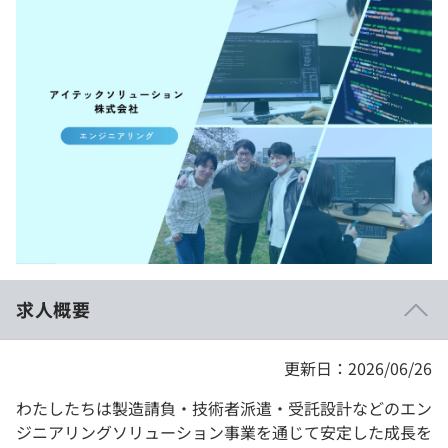
イベント・セミナー
paiza times
再チャレンジ結果一覧
リファレンス
インタビュー
note
就活成功ガイド
プラン
個人向けプラン
法人向けプラン
学校向けプラン
求人概要
契約内容・クーポン
更新日：2026/06/26
わたしたちは製造請負・技術者派遣・受託設計などのエン
ジニアリングソリューション事業を通じて安定した成長を