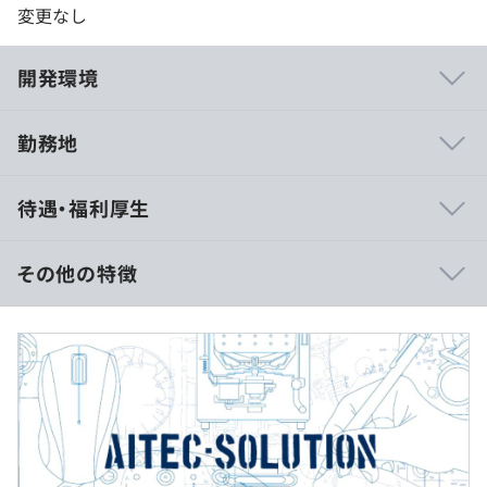
変更なし
開発環境
勤務地
大手企業の開発案件が多く、休日は124日以上と労働環境
待遇・福利厚生
は抜群です。
また、長期案件を中心とした契約受注をメインにしていま
すので、腰を据えてスキルアップに取り組める環境です。
その他の特徴
■想定年収
360万円～650万円
＜システム開発＞
■月給制
・鉄道運行管理システム
月給 220,000円～
・車両情報システム
基本給 185,000～
・旅客案内システム
諸手当 35,000～