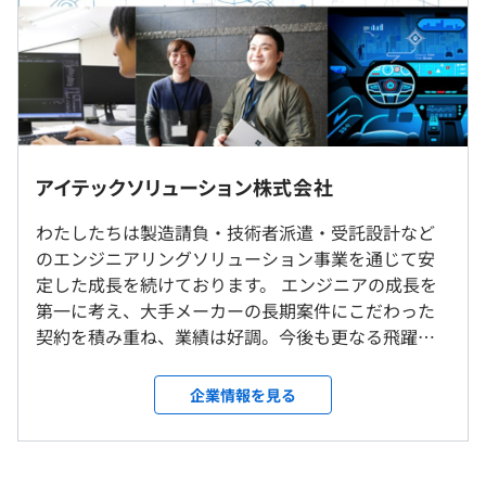
＜組み込み開発＞
■賞与実績:3.3ヶ月（2024年実績）
・車載インフォティメントシステム
・スマート家電（ロボット掃除機、電子レンジ、洗濯機な
※残業手当：100％支給
ど）
(給与例)
770万円／経験10年＜配偶者＋子供2人＞／月給39万＋残
大阪のクライアント先に常駐。
アイテックソリューション株式会社
業＋賞与
勤務地は相談ベースで決定致します。
507万円／経験6年＜配偶者＞／月給33万＋残業＋賞与
＜＜エンジニア育成研修＞＞
わたしたちは製造請負・技術者派遣・受託設計など
ベテラン現役エンジニアによる１対１の充実した研修
のエンジニアリングソリューション事業を通じて安
就業場所の変更範囲
定した成長を続けております。 エンジニアの成長を
＜雇入時＞
◆システム開発
第一に考え、大手メーカーの長期案件にこだわった
入社して約2カ月間は受託設計室で研修を受講。
40 hours 基礎プログラミング（C,C# 等）
契約を積み重ね、業績は好調。今後も更なる飛躍を
受託設計室：大阪市淀川区西中島6丁目2-3 チサン第7新大
（※
想定年収
は年収提示額を保証するものではありません）
40 hours Web基礎プログラミング
目指しています。 弊社では技術レベルに応じた役職
阪110
80 hours Web応用プログラミング
制度を導入しており、目標を持ってステップアップ
＜変更範囲＞
企業情報を見る
160 hours アプリケーション開発（開発研修）
に取り組めます。 ヒューマン研修、技術交流会、テ
研修後、大阪のクライアント先に配属
◆組込ソフト
ーマ別勉強会など入社後も成長の機会を数多く提供
8:30～17:30（所定労働時間：8時間0分）
40 hours 基礎プログラミング（C言語）
しているので、エンジニアとして成長できる環境で
休憩時間：60分
受動喫煙防止措置に関する事項
40 hours マイコン基礎研修