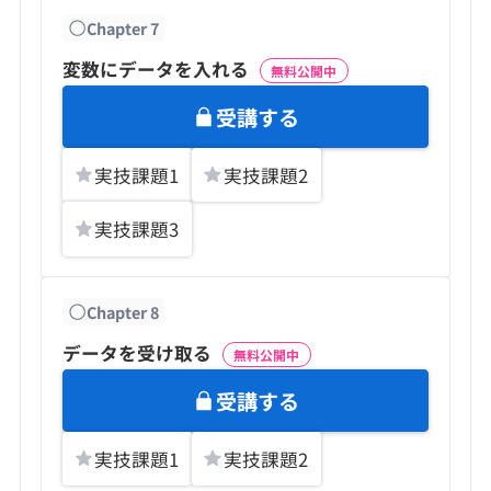
Chapter
7
変数にデータを入れる
無料公開中
受講する
実技課題
1
実技課題
2
実技課題
3
Chapter
8
データを受け取る
無料公開中
受講する
実技課題
1
実技課題
2