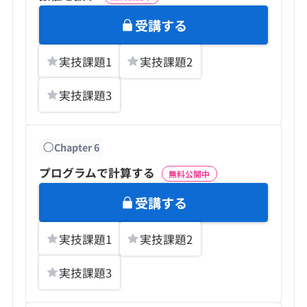
受講する
実技課題
1
実技課題
2
実技課題
3
Chapter
6
プログラムで計算する
無料公開中
受講する
実技課題
1
実技課題
2
実技課題
3