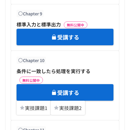
Chapter
9
標準入力と標準出力
無料公開中
受講する
Chapter
10
条件に一致したら処理を実行する
無料公開中
受講する
実技課題
1
実技課題
2
Chapter
11