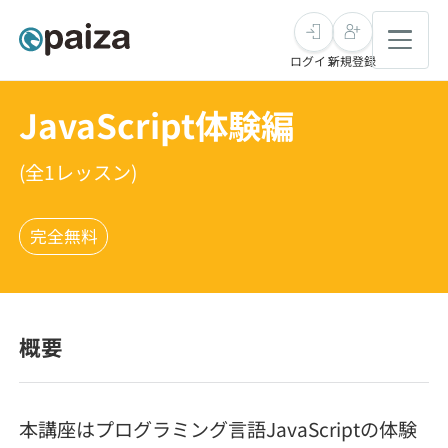
ログイン
新規登録
JavaScript体験編
転職・キャリア
(全
1
レッスン)
未経験転職
求人検索
完全無料
新卒就活
求人検索
インタビュー
学習
求人検索
インタビュー
転職成功ガイド
概要
本選考
スキルチェック
講座一覧
転職成功ガイド
転職エージェント
ゲーム・マンガ
インターン
プログラミング言語
問題集
本講座はプログラミング言語JavaScriptの体験