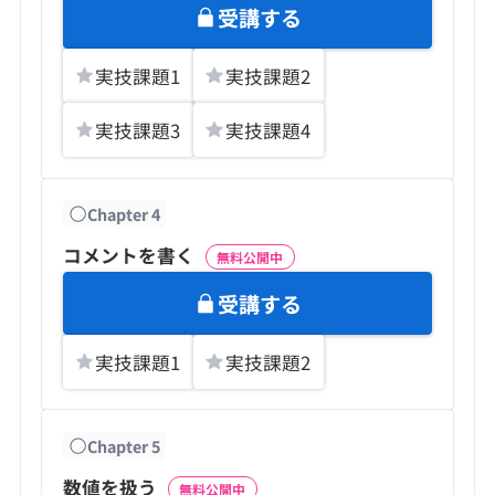
受講する
実技課題
1
実技課題
2
実技課題
3
実技課題
4
Chapter
4
コメントを書く
無料公開中
受講する
実技課題
1
実技課題
2
Chapter
5
数値を扱う
無料公開中