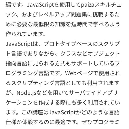
編です。JavaScriptを使用してpaizaスキルチェ
メディア
SQL
4択課題
新卒エージェント
ック、およびレベルアップ問題集に挑戦するた
paizaとは？
Tech Team Journal
評価結果一覧
めに必要な最低限の知識を短時間で学べるよう
ナレッジ
イベント・セミナー
作られています。
paiza times
再チャレンジ結果一覧
リファレンス
JavaScriptは、プロトタイプベースのスクリプ
インタビュー
ト言語でありながら、クラスなどオブジェクト
note
指向言語に見られる方式もサポートしているプ
就活成功ガイド
プラン
ログラミング言語です。Webページで使用され
個人向けプラン
るスクリプティング言語としても利用されます
が、Node.jsなどを用いてサーバサイドアプリ
法人向けプラン
ケーションを作成する際にも多く利用されてい
ます。この講座はJavaScriptがどのような言語
学校向けプラン
仕様か体験するのに最適です。ぜひプログラミ