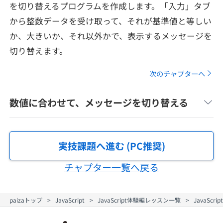
を切り替えるプログラムを作成します。「入力」タブ
メディア
SQL
4択課題
から整数データを受け取って、それが基準値と等しい
新卒エージェント
paizaとは？
Tech Team Journal
か、大きいか、それ以外かで、表示するメッセージを
評価結果一覧
ナレッジ
イベント・セミナー
切り替えます。
paiza times
再チャレンジ結果一覧
リファレンス
次のチャプターへ
インタビュー
note
数値に合わせて、メッセージを切り替える
就活成功ガイド
プラン
個人向けプラン
実技課題へ進む (PC推奨)
チャプター一覧へ戻る
法人向けプラン
学校向けプラン
paizaトップ
JavaScript
JavaScript体験編レッスン一覧
JavaScr