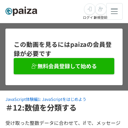
ログイン
新規登録
転職・キャリア
この動画を見るにはpaizaの会員登
録が必要です
未経験転職
求人検索
無料会員登録して始める
新卒就活
求人検索
インタビュー
学習
求人検索
インタビュー
転職成功ガイド
本選考
JavaScript体験編1: JavaScriptをはじめよう
スキルチェック
講座一覧
転職成功ガイド
転職エージェント
＃12:数値を分類する
ゲーム・マンガ
インターン
プログラミング言語
問題集
受け取った整数データに合わせて、if で、メッセージ