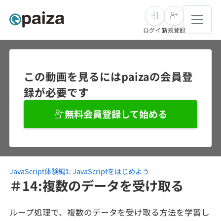
ログイン
新規登録
転職・キャリア
この動画を見るにはpaizaの会員登
録が必要です
未経験転職
求人検索
無料会員登録して始める
新卒就活
求人検索
インタビュー
学習
求人検索
インタビュー
転職成功ガイド
本選考
JavaScript体験編1: JavaScriptをはじめよう
スキルチェック
講座一覧
転職成功ガイド
転職エージェント
＃14:複数のデータを受け取る
ゲーム・マンガ
インターン
プログラミング言語
問題集
ループ処理で、複数のデータを受け取る方法を学習し