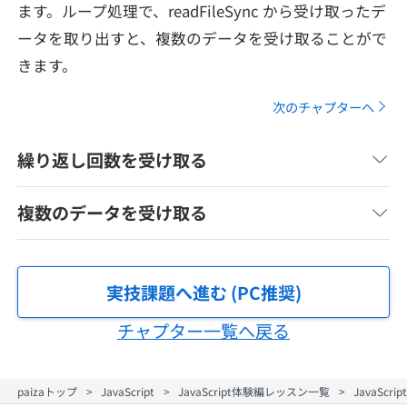
ます。ループ処理で、readFileSync から受け取ったデ
メディア
SQL
4択課題
ータを取り出すと、複数のデータを受け取ることがで
新卒エージェント
paizaとは？
Tech Team Journal
きます。
評価結果一覧
ナレッジ
イベント・セミナー
次のチャプターへ
paiza times
再チャレンジ結果一覧
リファレンス
インタビュー
繰り返し回数を受け取る
note
就活成功ガイド
プラン
複数のデータを受け取る
個人向けプラン
実技課題へ進む (PC推奨)
法人向けプラン
チャプター一覧へ戻る
学校向けプラン
paizaトップ
JavaScript
JavaScript体験編レッスン一覧
JavaScr