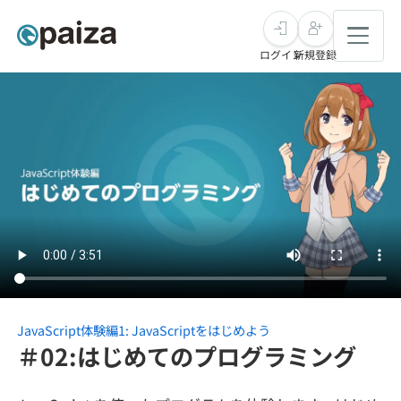
ログイン
新規登録
転職・キャリア
未経験転職
求人検索
新卒就活
求人検索
インタビュー
学習
求人検索
インタビュー
転職成功ガイド
本選考
スキルチェック
講座一覧
転職成功ガイド
転職エージェント
JavaScript体験編1: JavaScriptをはじめよう
＃02:はじめてのプログラミング
ゲーム・マンガ
インターン
プログラミング言語
問題集