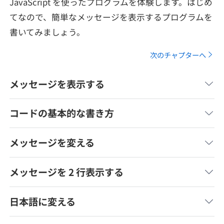
JavaScript を使ったプログラムを体験します。はじめ
メディア
SQL
4択課題
てなので、簡単なメッセージを表示するプログラムを
新卒エージェント
書いてみましょう。
paizaとは？
Tech Team Journal
評価結果一覧
ナレッジ
イベント・セミナー
次のチャプターへ
paiza times
再チャレンジ結果一覧
リファレンス
インタビュー
メッセージを表示する
note
就活成功ガイド
コードの基本的な書き方
プラン
個人向けプラン
メッセージを変える
法人向けプラン
メッセージを 2 行表示する
学校向けプラン
日本語に変える