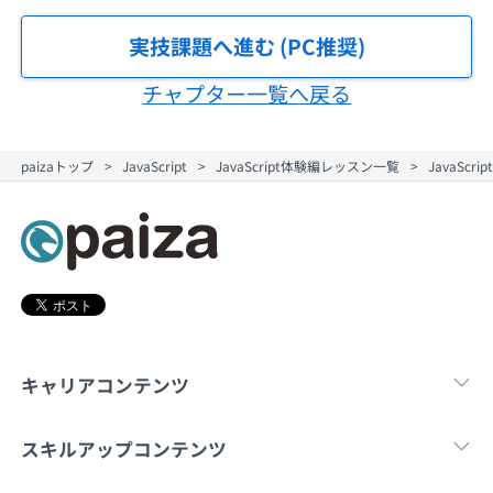
契約内容・クーポン
実技課題へ進む (PC推奨)
チャプター一覧へ戻る
paizaトップ
JavaScript
JavaScript体験編レッスン一覧
JavaScr
キャリアコンテンツ
転職・キャリア
未経験転職
新卒就
スキルアップコンテンツ