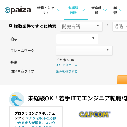
転職・キャ
未経験
新卒就
学
リア
転職
活
習
×
求人検索
複数条件ですぐに検索
求人検索
求人検索
講座
本選考
給与
インタビュー
インタビュー
問題
インターン
フレームワーク
転職成功ガイド
転職成功ガイド
4択課
イヤホンOK
特徴
新卒エージェント
転職エージェント
ナレ
条件を指定する
開発内容タイプ
条件を指定する
イベント・セミナー
リフ
インタビュー
プラン
未経験OK！若手ITでエンジニア転職/
就活成功ガイド
個人
法人
プログラミングスキルチェ
ックで
ランクを取ると応募
できる求人が増え、スカウ
学校