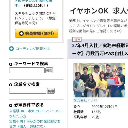
トのチャンスもあがりま
す。
（登録は10秒！）
イヤホンOK
求人
契約
スキルチェック問題にチャ
レンジしましょう。（想定
業務中にイヤホンで音楽等を聴きながら
解答時間20分）
してプログラミングしやすい環境の求
規則を面談の際にご確認ください）
27年4月入社／実務未経験
コーディング転職とは
ーケ》月数百万PVの自社メ
キーワードで検索
企業名で検索
株式会社アシロ
必須要件で絞る
設立
2009年12月01日
未経験OK！本気でITエンジニアに
社員数
155名
なりたい方
平均年齢
29歳
実務不問！何らかの開発経験があ
る方（個人・趣味含む）