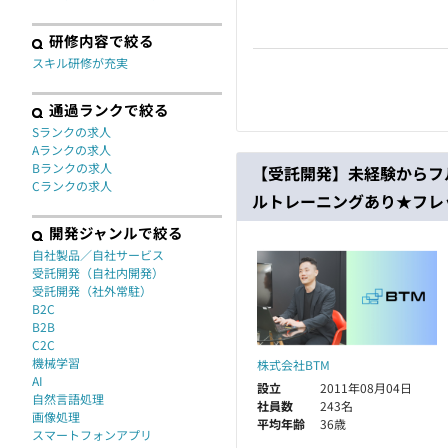
研修内容で絞る
スキル研修が充実
通過ランクで絞る
Sランクの求人
Aランクの求人
Bランクの求人
【受託開発】未経験からフ
Cランクの求人
ルトレーニングあり★フレ
開発ジャンルで絞る
自社製品／自社サービス
受託開発（自社内開発）
受託開発（社外常駐）
B2C
B2B
C2C
機械学習
株式会社BTM
AI
設立
2011年08月04日
自然言語処理
社員数
243名
画像処理
平均年齢
36歳
スマートフォンアプリ