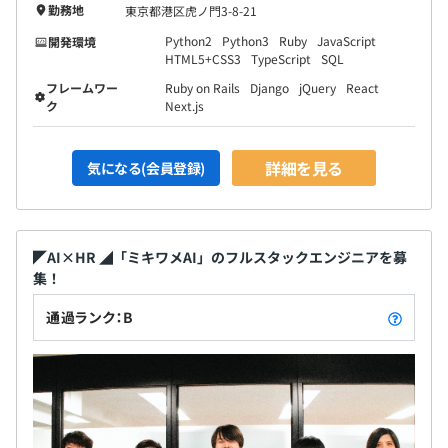
勤務地
東京都港区虎ノ門3-8-21
Python2
Python3
Ruby
JavaScript
開発環境
HTML5+CSS3
TypeScript
SQL
フレームワー
Ruby on Rails
Django
jQuery
React
ク
Next.js
詳細を見る
気になる(会員登録)
◤AI×HR ◢「ミキワメAI」のフルスタックエンジニアを募
集！
通過ランク：B