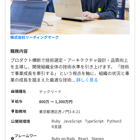
株式会社リーディングマーク
職務内容
プロダクト横断で技術選定・アーキテクチャ設計・品質向上
を主導し、開発組織全体の技術水準を引き上げます。 「技術
で事業成長を牽引する」 という視点を軸に、組織の状況と事
業の成長を踏まえた最適な技術...
詳しく見る
職種名
テックリード
給与
800万 〜 1,300万円
勤務地
東京都港区虎ノ門3-8-21
Ruby
JavaScript
TypeScript
Python3
開発環境
R言語
フレームワー
Ruby on Rails
React
Django