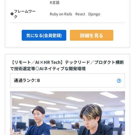
R言語
フレームワー
Ruby on Rails
React
Django
ク
詳細を見る
気になる(会員登録)
【リモート／AI×HR Tech】テックリード／プロダクト横断
で技術選定等◎AIネイティブな開発環境
通過ランク：B