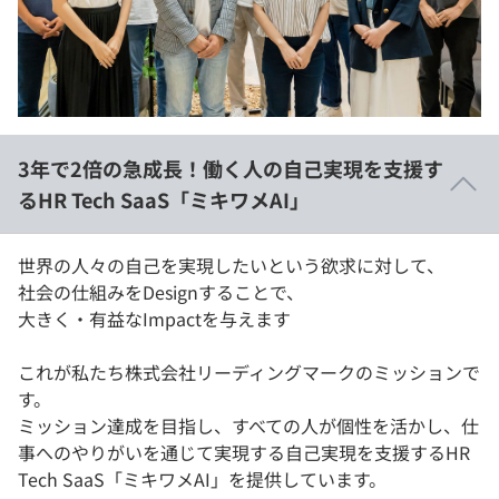
イベント・セミナー
paiza times
再チャレンジ結果一覧
リファレンス
インタビュー
note
就活成功ガイド
プラン
3年で2倍の急成長！働く人の自己実現を支援す
個人向けプラン
るHR Tech SaaS「ミキワメAI」
法人向けプラン
世界の人々の自己を実現したいという欲求に対して、
社会の仕組みをDesignすることで、
学校向けプラン
大きく・有益なImpactを与えます
契約内容・クーポン
これが私たち株式会社リーディングマークのミッションで
す。
ミッション達成を目指し、すべての人が個性を活かし、仕
事へのやりがいを通じて実現する自己実現を支援するHR
Tech SaaS「ミキワメAI」を提供しています。