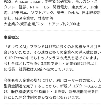
P&G、Amazon Japan、野村総合研究所、モルガン・ス
タンレー証券、NHK、TBS、関西電力、東京ガス、JR東
海、JR東日本、ソフトバンク、楽天、DeNA、日本経済新
聞社、経済産業省、財務省 等
大企業/外資系企業/スタートアップ約2,000社
事業概況
「ミキワメAI」ブランドは非常に多くのお客様からお引き
合いをいただき、その速さと多くの企業への導入数におい
てHR Techの中でもトップクラスの成長を遂げています。
会社全体としても直近3年間で売上・企業価値は2倍以上
に成長、社員数は3.6倍へ拡大しています。
今後も導入企業の増加に伴い、利用ユーザー数の拡大、大
型資金調達を完了することから、新規プロダクトの立ち上
げ、既存機能拡張やUX向上・UI改善、新規機能開発を目
的とした開発体制のさらなる強化を行います。