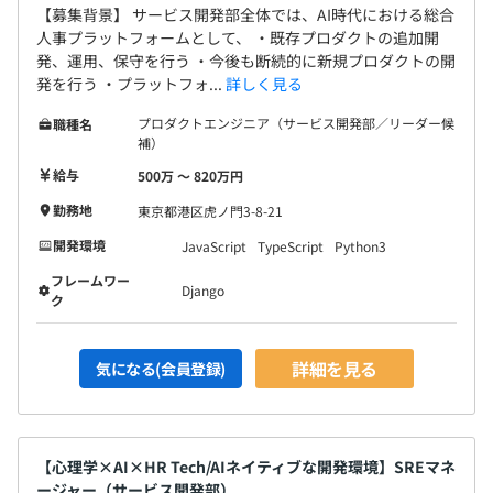
【募集背景】 サービス開発部全体では、AI時代における総合
人事プラットフォームとして、 ・既存プロダクトの追加開
発、運用、保守を行う ・今後も断続的に新規プロダクトの開
発を行う ・プラットフォ...
詳しく見る
プロダクトエンジニア（サービス開発部／リーダー候
職種名
補）
給与
500万 〜 820万円
勤務地
東京都港区虎ノ門3-8-21
開発環境
JavaScript
TypeScript
Python3
フレームワー
Django
ク
詳細を見る
気になる(会員登録)
【心理学×AI×HR Tech/AIネイティブな開発環境】SREマネ
ージャー（サービス開発部）