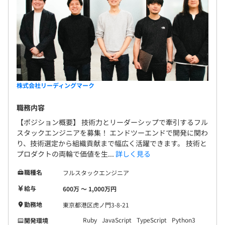
株式会社リーディングマーク
職務内容
【ポジション概要】 技術力とリーダーシップで牽引するフル
スタックエンジニアを募集！ エンドツーエンドで開発に関わ
り、技術選定から組織貢献まで幅広く活躍できます。 技術と
プロダクトの両輪で価値を生...
詳しく見る
職種名
フルスタックエンジニア
給与
600万 〜 1,000万円
勤務地
東京都港区虎ノ門3-8-21
Ruby
JavaScript
TypeScript
Python3
開発環境