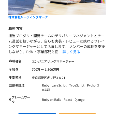
株式会社リーディングマーク
職務内容
担当プロダクト開発チームのデリバリーマネジメントとチー
ム運営を担いながら、自らも実装・レビューに携わるプレイ
ングマネージャーとして活躍します。 メンバーの成長を支援
しながら、PdM・事業部門と密...
詳しく見る
職種名
エンジニアリングマネージャー
給与
700万 〜 1,300万円
勤務地
東京都港区虎ノ門3-8-21
Ruby
JavaScript
TypeScript
Python3
開発環境
R言語
フレームワー
Ruby on Rails
React
Django
ク