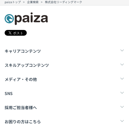
paizaトップ
企業検索
株式会社リーディングマーク
キャリアコンテンツ
転職・キャリア
未経験転職
新卒就活
スキルアップコンテンツ
学習
スキルチェック
マンガ・ゲーム
メディア・その他
Tech Team Journal
paiza times
note
SNS
X
Facebook
採用ご担当者様へ
採用・教育をお考えの企業様へ
中途求人掲載はこちら
お困りの方はこちら