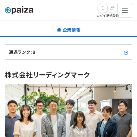
ログイン
新規登録
企業情報
転職・キャリア
未経験転職
求人検索
通過ランク：B
新卒就活
求人検索
インタビュー
株式会社リーディングマーク
学習
求人検索
インタビュー
転職成功ガイド
本選考
スキルチェック
講座一覧
転職成功ガイド
転職エージェント
ゲーム・マンガ
インターン
プログラミング言語
問題集
メディア
SQL
4択課題
新卒エージェント
paizaとは？
Tech Team Journal
評価結果一覧
ナレッジ