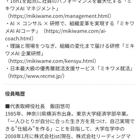
・1on1を起点に社員のパフォーマンスを最大化する「ミ
キワメAI マネジメント」
（https://mikiwame.com/management.html）
・AI × コンサル × 研修で、組織変革を実現する「ミキワ
メAI AIコーチ」（https://mikiwame.com/ai-
coach.html）
・理論と現場をつなぎ、組織の変化まで届ける研修「ミキ
ワメAI 企業研修」
（https://mikiwame.com/kensyu.html）
・⽇本最⼤級の優秀層就活⽀援サービス「ミキワメ就活」
（https://www.recme.jp/）
役員略歴
■代表取締役社長 飯田悠司
1985年、神奈川県横浜市出身。東京大学経済学部卒業。
「一人ひとりが自分に合った生き方を見つけ、自己実現で
きる”仕組み”を作る」ことを目指して、大学在学中の
2008年1月に株式会社ist(現在、株式会社リーディングマ