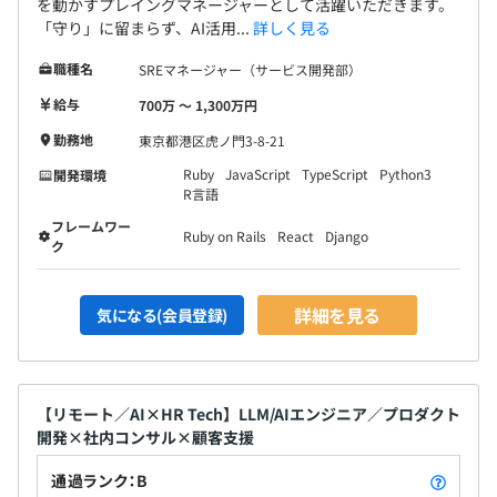
を動かすプレイングマネージャーとして活躍いただきます。
「守り」に留まらず、AI活用...
詳しく見る
職種名
SREマネージャー（サービス開発部）
給与
700万 〜 1,300万円
勤務地
東京都港区虎ノ門3-8-21
Ruby
JavaScript
TypeScript
Python3
開発環境
R言語
フレームワー
Ruby on Rails
React
Django
ク
詳細を見る
気になる(会員登録)
【リモート／AI×HR Tech】LLM/AIエンジニア／プロダクト
開発×社内コンサル×顧客支援
通過ランク：B