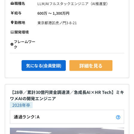
職種名
LLM/AIフルスタックエンジニア（AI推進室）
給与
600万 〜 1,300万円
勤務地
東京都港区虎ノ門3-8-21
開発環境
フレームワー
ク
詳細を見る
気になる(会員登録)
【28卒／累計30億円資金調達済／急成長AI×HR Tech】ミキ
ワメAIの開発エンジニア
2028年卒
通過ランク：A