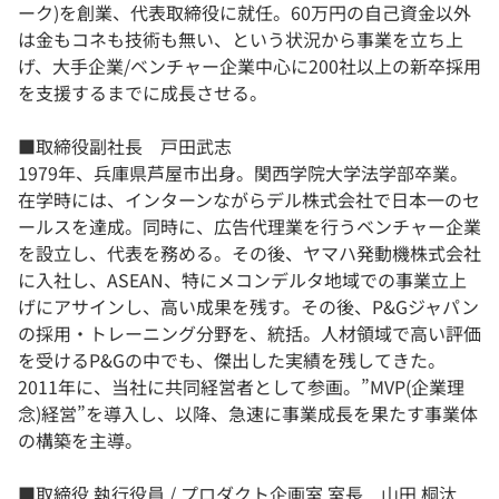
ーク)を創業、代表取締役に就任。60万円の自己資金以外
は金もコネも技術も無い、という状況から事業を立ち上
げ、大手企業/ベンチャー企業中心に200社以上の新卒採用
を支援するまでに成長させる。
■取締役副社長 戸田武志
1979年、兵庫県芦屋市出身。関西学院大学法学部卒業。
在学時には、インターンながらデル株式会社で日本一のセ
ールスを達成。同時に、広告代理業を行うベンチャー企業
を設立し、代表を務める。その後、ヤマハ発動機株式会社
に入社し、ASEAN、特にメコンデルタ地域での事業立上
げにアサインし、高い成果を残す。その後、P&Gジャパン
の採用・トレーニング分野を、統括。人材領域で高い評価
を受けるP&Gの中でも、傑出した実績を残してきた。
2011年に、当社に共同経営者として参画。”MVP(企業理
念)経営”を導入し、以降、急速に事業成長を果たす事業体
の構築を主導。
■取締役 執行役員 / プロダクト企画室 室長 山田 桐汰