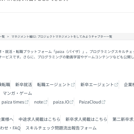
一覧
マネジメント編02: プロジェクトマネジメントをしてみようチャプター一覧
修・就活・転職プラットフォーム「paiza（パイザ）」。プログラミングスキルチ
サービスです。さらに、プログラミングの動画学習やゲームコンテンツなども公開
験転職
新卒就活
転職エージェント
新卒エージェント
企業
マンガ・ゲーム
paiza times
note
paiza.IO
PaizaCloud
企業様へ
中途求人掲載はこちら
新卒求人掲載はこちら
第二新卒求
わせ・FAQ
スキルチェック問題流出報告フォーム