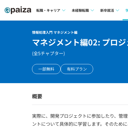
転職・キャリア
未経験転職
新卒就活
求人検索
求人検索
求人検索
情報処理入門 マネジメント編
本選考
マネジメント編02: プロ
インタビュー
インタビュー
インターン
(全
5
チャプター)
転職成功ガイド
転職成功ガイド
新卒エージェ
転職エージェント
一部無料
有料プラン
イベント・セ
インタビュー
概要
就活成功ガイ
実際に、開発プロジェクトに参加したり、管理
ントについて具体的に学習します。そのために