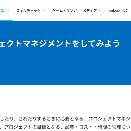
学習
スキルチェック
ゲーム・マンガ
メディア
paizaとは？
講座一覧
プログラミング言語
Tech Team Journal
ジェクトマネジメントをしてみよう
問題集
SQL
paiza times
4択課題
評価結果一覧
note
ント
ナレッジ
再チャレンジ結果一覧
ミナー
リファレンス
プラン
ド
個人向けプラン
法人向けプラン
したり、されたりするときに必要となる、プロジェクトマネジ
、プロジェクトの目標となる、品質・コスト・時間の管理につ
学校向けプラン