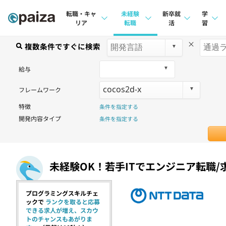
転職・キャ
未経験
新卒就
学
リア
転職
活
習
×
求人検索
複数条件ですぐに検索
求人検索
求人検索
講座
本選考
給与
インタビュー
インタビュー
問題
インターン
フレームワーク
転職成功ガイド
転職成功ガイド
4択課
特徴
条件を指定する
新卒エージェント
転職エージェント
ナレ
開発内容タイプ
条件を指定する
イベント・セミナー
リフ
インタビュー
プラン
未経験OK！若手ITでエンジニア転職/
就活成功ガイド
個人
プログラミングスキルチェ
法人
ックで
ランクを取ると応募
できる求人が増え、スカウ
学校
トのチャンスもあがりま