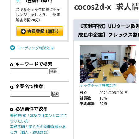
す。
（登録は10秒！）
cocos2d-x
求人
契約
スキルチェック問題にチャ
レンジしましょう。（想定
解答時間20分）
《実務不問》UIJターン
成長中企業】フレックス制
コーディング転職とは
キーワードで検索
テックチャオ株式会社
企業名で検索
設立
2021年06月02日
社員数
18名
平均年齢
32歳
必須要件で絞る
未経験OK！本気でITエンジニアに
なりたい方
実務不問！何らかの開発経験があ
る方（個人・趣味含む）