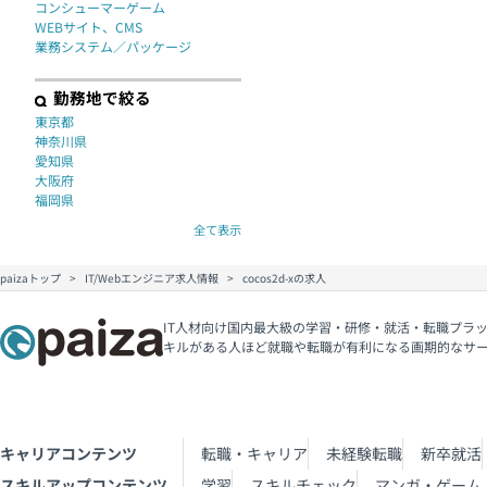
コンシューマーゲーム
WEBサイト、CMS
業務システム／パッケージ
勤務地で絞る
東京都
神奈川県
愛知県
大阪府
福岡県
全て表示
paizaトップ
IT/Webエンジニア求人情報
cocos2d-xの求人
IT人材向け国内最大級の学習・研修・就活・転職プラッ
キルがある人ほど就職や転職が有利になる画期的なサ
キャリアコンテンツ
転職・キャリア
未経験転職
新卒就活
スキルアップコンテンツ
学習
スキルチェック
マンガ・ゲーム