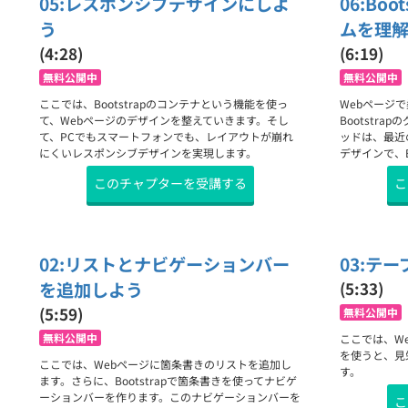
05:レスポンシブデザインにしよ
06:Bo
う
ムを理
(4:28)
(6:19)
無料公開中
無料公開中
ここでは、Bootstrapのコンテナという機能を使っ
Webページ
て、Webページのデザインを整えていきます。そし
Bootstr
て、PCでもスマートフォンでも、レイアウトが崩れ
ッドは、最近
にくいレスポンシブデザインを実現します。
デザインで、B
このチャプターを受講する
こ
02:リストとナビゲーションバー
03:テ
を追加しよう
(5:33)
(5:59)
無料公開中
無料公開中
ここでは、We
を使うと、見
ここでは、Webページに箇条書きのリストを追加し
す。
ます。さらに、Bootstrapで箇条書きを使ってナビゲ
ーションバーを作ります。このナビゲーションバーを
こ