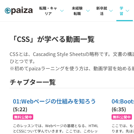
転職・キャ
未経験
新卒就
学
リア
転職
活
習
求人検索
求人検索
求人検索
講座
本選考
「CSS」が学べる動画一覧
インタビュー
インタビュー
問題
インターン
CSSとは、Cascading Style Sheetsの略称
転職成功ガイド
転職成功ガイド
4択課
ひとつです。
新卒エージェント
※初めてpaizaラーニングを使う方は、動画学習を始める
転職エージェント
ナレ
チャプター一覧
イベント・セミナー
リフ
インタビュー
プラン
01:Webページの仕組みを知ろう
04:Bo
就活成功ガイド
個人
(5:22)
(6:35)
無料公開中
無料公開中
法人
このレッスンでは、Webページの基礎となる、HTML
ここでは、も
学校
とCSSについて学んでいきます。ここでは、このレッ
ります。先ほ