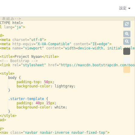
設定
表
組
み
-->
CTYPE
html
>
l
lang
=
"ja"
>
d
>
<
meta
charset
=
"utf-8"
>
<
meta
http-equiv
=
"X-UA-Compatible"
content
=
"IE=edge"
>
<
meta
name
=
"viewport"
content
=
"width=device-width, initial-scale
<
title
>
Project Nyaan
</
title
>
<!--
 Bootstrap 
-->
<
link
rel
=
"stylesheet"
href
=
"https://maxcdn.bootstrapcdn.com/boo
<
style
>
body
{
padding-top
:
50
px
;
background-color
:
lightgray
;
}
.starter-template
{
padding
:
40
px
15
px
;
background-color
:
white
;
}
</
style
>
ad
>
y
>
<
nav
class
=
"navbar navbar-inverse navbar-fixed-top"
>