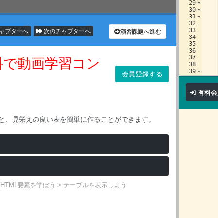
29
30
31
32
33
ャプターへ
次のチャプターへ
演習課題へ進む
34
35
36
37
無料で動画学習コン
38
39
会員登録する
40
す
41
有料会
を使うと、見栄えの良い表を簡単に作ることができます。
: HTML要素を学ぼう
>
テーブルを表示しよう