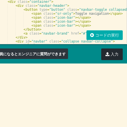
<
div
class
=
"container"
>
<
div
class
=
"navbar-header"
>
<
button
type
=
"button"
class
=
"navbar-toggle collapsed
<
span
class
=
"sr-only"
>
Toggle navigation
</
span
>
<
span
class
=
"icon-bar"
>
</
span
>
<
span
class
=
"icon-bar"
>
</
span
>
<
span
class
=
"icon-bar"
>
</
span
>
</
button
>
<
a
class
=
"navbar-brand"
href
=
"#"
>
Project Nyaan
</
a
>
コードの実行
</
div
>
<
div
id
=
"navbar"
class
=
"collapse navbar-collapse"
>
<
ul
class
=
"nav navbar-nav"
>
<
li
class
=
"active"
>
<
a
href
=
"#"
>
Home
</
a
>
</
li
>
員になるとエンジニアに質問ができます
入力