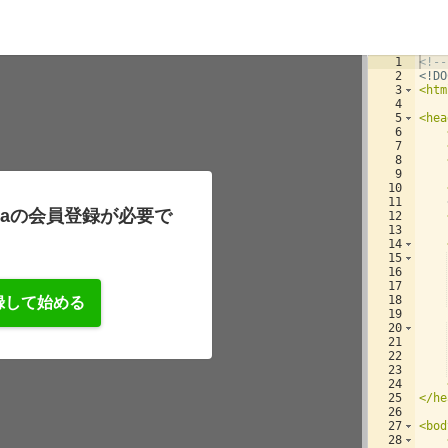
1
<!--
2
<!
DO
3
<
htm
4
5
<
hea
6
7
8
9
10
11
zaの会員登録が必要で
12
13
14
15
16
17
18
録して始める
19
20
21
22
23
24
25
</
he
26
27
<
bod
28