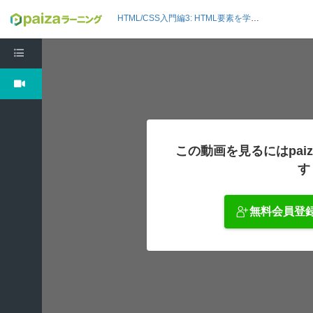
HTML/CSS入門編3: HTML要素を学ぼう
この動画を見るにはpai
す
無料会員登