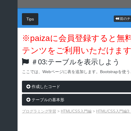
Tips
前のチ
※paizaに会員登録すると
テンツをご利用いただけま
＃03:テーブルを表示しよう
ここでは、Webページに表を追加します。Bootstrap
作成したコード
テーブルの基本形
プログラミング学習
>
HTML/CSS入門編
>
HTML/CSS入門編3