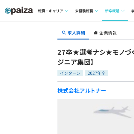
転職・キャリア
未経験転職
新卒就活
求人検索
求人検索
求人検索
求人詳細
企業情報
本選考
インタビュー
インタビュー
インターン
27卒★選考ナシ★モノづ
転職成功ガイド
転職成功ガイド
ジニア集団】
新卒エージェ
転職エージェント
インターン
2027年卒
イベント・セ
株式会社アルトナー
インタビュー
就活成功ガイ