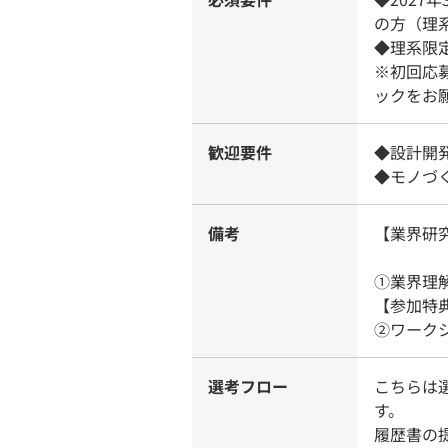
の方（理
◆理系限
※初回応
ックをお
歓迎要件
◆設計開
◆モノづ
備考
【業界研
①業界理
【参加特
②ワーク
選考フロー
こちらは
す。
履歴書の