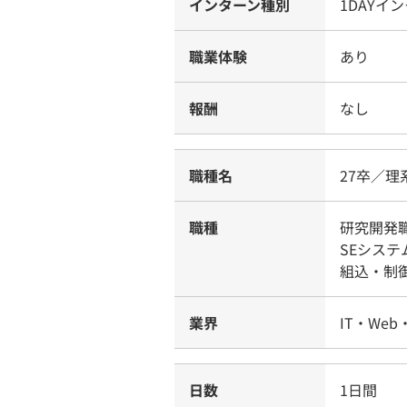
インターン種別
1DAYイ
職業体験
あり
報酬
なし
職種名
27卒／理
職種
研究開発
SEシス
組込・制
業界
IT・Web
日数
1日間