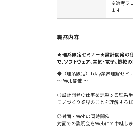
※選考フ
ます
職務内容
★理系限定セミナー★設計開発の
で、ソフトウェア、電気・電子、機
◆（理系限定）1day業界理解セミ
～ Web開催 ～
◎設計開発の仕事を志望する理系学
モノづくり業界のことを理解する1D
◎対面・Webの同時開催！
対面での説明会をWebにて中継し