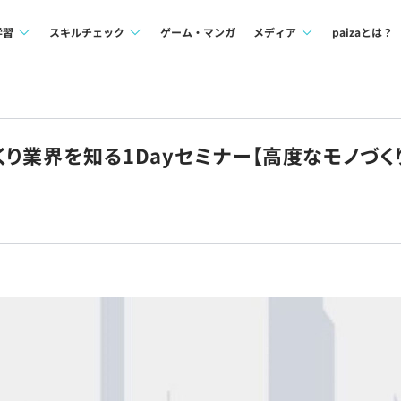
学習
スキルチェック
ゲーム・マンガ
メディア
paizaとは？
講座一覧
プログラミング言語
Tech Team Journal
問題集
SQL
paiza times
くり業界を知る1Dayセミナー【高度なモノづ
4択課題
評価結果一覧
note
ント
ナレッジ
再チャレンジ結果一覧
ミナー
リファレンス
プラン
ド
個人向けプラン
法人向けプラン
学校向けプラン