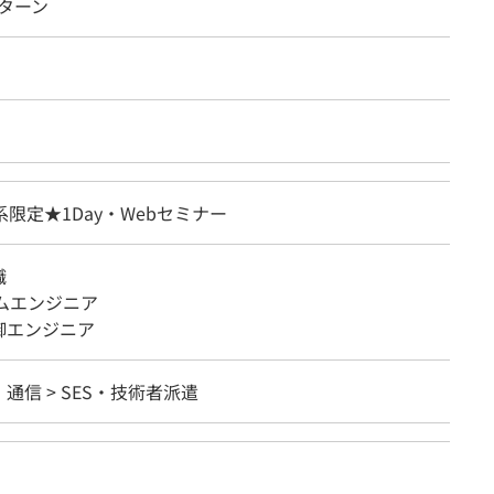
ンターン
系限定★1Day・Webセミナー
職
テムエンジニア
御エンジニア
・通信 > SES・技術者派遣