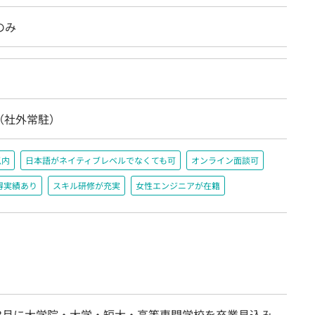
のみ
（社外常駐）
以内
日本語がネイティブレベルでなくても可
オンライン面談可
得実績あり
スキル研修が充実
女性エンジニアが在籍
7年3月に大学院・大学・短大・高等専門学校を卒業見込み