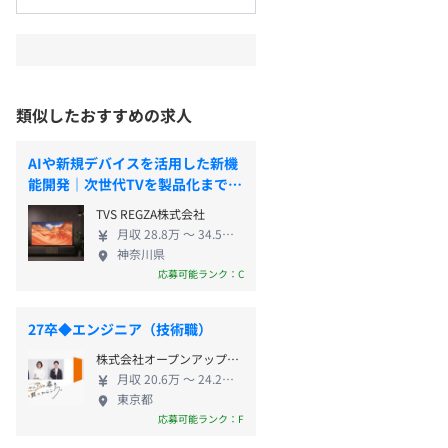
類似したおすすめの求人
AIや新規デバイスを活用した新機
能開発｜次世代TVを製品化までリ
ード
TVS REGZA株式会社​
月収 28.8万 〜 34.5万円
神奈川県
応募可能ランク：C
27卒◆エンジニア（技術職）
株式会社オープンアップネクストエンジニア
月収 20.6万 〜 24.2万円
東京都
応募可能ランク：F