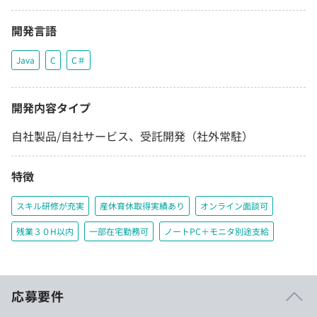
開発言語
Java
C
C＃
開発内容タイプ
自社製品/自社サービス、受託開発（社外常駐）
特徴
スキル研修が充実
産休育休取得実績あり
オンライン面談可
残業３０H以内
一部在宅勤務可
ノートPC＋モニタ別途支給
応募要件