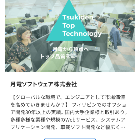
・配属された部でそのまま仕事を続けるのではなく、興味
平均残業時間：11.0時間（2023年度実績）
前年度 採用者数5人 離職者数3人
のある分野があればチャレンジできます。
2年度前 採用者数3人 離職者数0人
・事業部内での交流や、技術主体の研修による底上げ、資
3年度前 採用者数5人 離職者数3人
格取得支援も積極的に取り組んでいます。
過去３年間の新卒採用者数の男女別人数
実施日のみ
前年度 男性4人 女性1人
2年度前 男性1人 女性2人
3年度前 男性4人 女性1人
朝と夕方にミーティングをおこない、進捗管理や相談がで
本インターンは、オンラインでの実施となります
平均勤続年数
きるような時間を設けています。
交通費支給ありません（Web開催のため）
11.0年
受動喫煙防止措置に関する事項
【開発環境】
月電ソフトウェア株式会社
屋内全面禁煙、禁煙タイムあり
Java、C#､ C++､ Oracleなど
【グローバルな環境で、エンジニアとして市場価値
インターンのためなし
研修の有無及び内容
を高めていきませんか？】 フィリピンでのオフショ
新入社員に対して入社後約2カ月間の研修（マナー研修含
ア開発30年以上の実績｡ 国内大手企業様と取引あり｡
む）、約4カ月のOJT
多種多様な業種や規模のWebサービス、システムア
定期的に上司との1on1を実施。年に2回の考課面談では実
既存社員へのスキルアップ研修（マネジメント研修、専門
プリケーション開発、車載ソフト開発など幅広く活
績評価やキャリア形成などについても話す機会を設けてお
雇用形態よりなし
研修等）
躍可能！ 【フィリピンの子会社と連携したオフショ
ります。
自己啓発支援の有無及びその内容