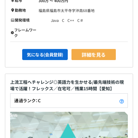
給与
300万 〜 400万円
勤務地
福島県福島市太平寺字沖高68番地
開発環境
Java
C
C++
C＃
フレームワー
ク
詳細を見る
気になる(会員登録)
上流工程へチャレンジ◎英語力を生かせる/最先端技術の現
場で活躍！フレックス／在宅可／残業15時間【愛知】
通過ランク：C