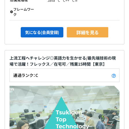
Java
C
C++
C＃
フレームワー
ク
詳細を見る
気になる(会員登録)
上流工程へチャレンジ◎英語力を生かせる/最先端技術の現
場で活躍！フレックス／在宅可／残業15時間【東京】
通過ランク：C