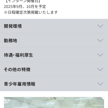
【インターン開催日】
2025年9月、10月を予定
※日程確定次第掲載いたします
開発環境
勤務地
■ひとりひとりがか輝ける職場づくり
待遇・福利厚生
・自由な発想と自由な議論を大切にしています。
・社員が幸せであれば、お客さまも幸せになるという考え
の元、社員全員が働きやすく、仕事に打ち込める環境をつ
その他の特徴
くっています。
・挑戦を応援する／困りごとは全員で考えて解決する／手
報酬なし
青少年雇用情報
厚くフォローするという取り組みをおこない、高い定着率
を維持しています。
・新人には先輩社員が付いて1からサポートしていくの
で、システム開発知識のない文系の人でも安心の体制を築
8：30〜17：30
いています。
過去３年間の新卒採用者数・離職者数
休憩時間：12:00〜13:00（60分）