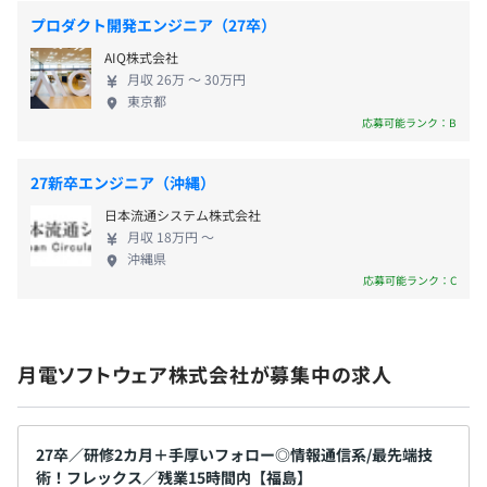
ます！ ※全ての業務・エンジニアに英語スキルが必
役員及び管理的地位にある者に占める女性の割合
プロダクト開発エンジニア（27卒）
須ということではございません。 ★キャリアプラン
役員0.0%
AIQ株式会社
例★ フィリピンとの連携開発に積極参画し経験を積
管理職1.5%
月収 26万 〜 30万円
んで、BSE(ブリッジSE)への道もあり。 BSEになり現
東京都
地赴任のキャリアプランもあり。 フィリピンでの研
応募可能ランク：B
修（１週間ほど）にも参加。◎新卒２年目に参加事
例もあり◎ 5年目以上から主任クラス。 【新卒入社
27新卒エンジニア（沖縄）
者の声】 ・将来海外で活躍できるSEになりたい！と
日本流通システム株式会社
いう夢を叶えられる環境が整っている ・業務アプ
月収 18万円 〜
リ、品質評価、通信、インフラ、企業向けソフトウ
沖縄県
ェア開発など 様々な開発を行なっており、幅広く開
応募可能ランク：C
発の経験が積める ・開発経験がなくても、研修や
OJTで知識を学べる機会があるので安心
月電ソフトウェア株式会社が募集中の求人
27卒／研修2カ月＋手厚いフォロー◎情報通信系/最先端技
術！フレックス／残業15時間内【福島】