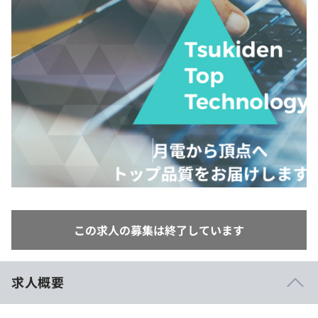
イベント・セミナー
paiza times
再チャレンジ結果一覧
リファレンス
インタビュー
note
就活成功ガイド
プラン
個人向けプラン
法人向けプラン
学校向けプラン
契約内容・クーポン
この求人の募集は終了しています
求人概要