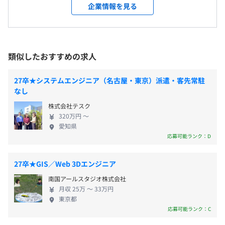
ア開発の拡大を推進している点が特徴】 当社は、通
企業情報を見る
規定の資格取得の際に報奨金の制度あり
信インフラサービス開発／車載ソフトの開発・検証
メンター制度の有無
／企業の業務系開発など、多岐にわたる開発を手が
雇用関係なし
けています。 ITで生活に密着した課題を解決してお
なし
全社130名程度
り、5G関連や先進安全装置開発など、社会を豊かに
キャリアコンサルティング制度の有無及びその内容
国内3拠点に各約40名、海外1拠点に10名が在籍していま
類似したおすすめの求人
しているという実感を得られる仕事です。 【Dランク
す。
キャリア設計への支援
学生も大歓迎！基礎から研修を実施！質問もしやす
男女比は、男性が約8割、女性が約2割。
社内検定等の制度の有無及びその内容
27卒★システムエンジニア（名古屋・東京）派遣・客先常駐
い環境を整えています！】 ソフトウェア開発だから
なし
なし
と理系・文系、経験者・未経験者は関係ありませ
株式会社テスク
ん。 初心者でも入社後2カ月間の研修＋現場でのOJT
320万円 〜
を通してスキルは身につきます。 研修は開発言語や
3～4名のチームで開発をおこなっております。期間はプロ
愛知県
開発手法など価値ある内容で、全くの未経験者でも
ジェクトによって数カ月から1年程度とさまざまです。
応募可能ランク：D
前年度の月平均所定外労働時間の実績
しっかりと仕事を覚える環境が整っています。 実務
15.0時間
に入った後も質問はいつでもOK！先輩たちの技術を
27卒★GIS／Web 3Dエンジニア
前年度の有給休暇の平均取得日数
間近で吸収できます。 【フィリピンの拠点と共同プ
南国アールスタジオ株式会社
13.0日
ロジェクトもあり「語学力を生かして働きたい！」
月収 25万 〜 33万円
前事業年度の育児休業取得者数／出産者数
という人にはピッタリの会社です】 「グローバルな
東京都
仕事がしてみたい」「手に職をつけたい」「英語力
男性0人/3人
応募可能ランク：C
を生かしたい」などに意欲のある方をお待ちしてい
女性3人/3人