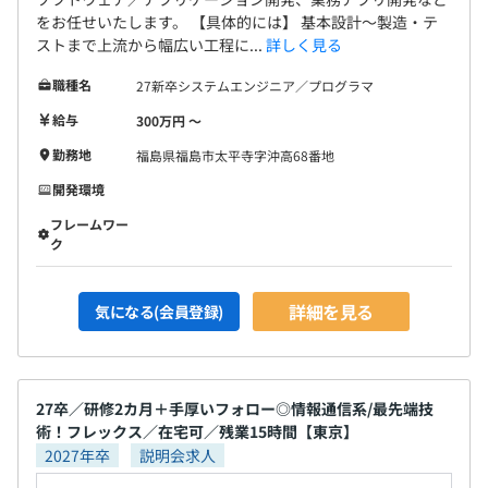
をお任せいたします。 【具体的には】 基本設計〜製造・テ
ストまで上流から幅広い工程に...
詳しく見る
職種名
27新卒システムエンジニア／プログラマ
給与
300万円 〜
勤務地
福島県福島市太平寺字沖高68番地
開発環境
フレームワー
ク
詳細を見る
気になる(会員登録)
27卒／研修2カ月＋手厚いフォロー◎情報通信系/最先端技
術！フレックス／在宅可／残業15時間【東京】
2027年卒
説明会求人