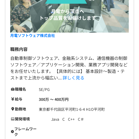
月電ソフトウェア株式会社
職務内容
自動車制御ソフトウェア、金融系システム、通信機器の制御
ソフトウェア／アプリケーション開発、業務アプリ開発など
をお任せいたします。 【具体的には】 基本設計〜製造・テ
ストまで上流から幅広い...
詳しく見る
職種名
SE/PG
給与
300万 〜 400万円
勤務地
東京都千代田区平河町1-6-4 H1O平河町
開発環境
Java
C
C++
C＃
フレームワー
ク