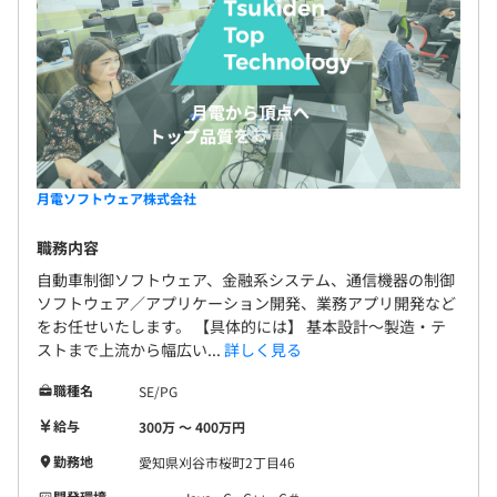
月電ソフトウェア株式会社
職務内容
自動車制御ソフトウェア、金融系システム、通信機器の制御
ソフトウェア／アプリケーション開発、業務アプリ開発など
をお任せいたします。 【具体的には】 基本設計〜製造・テ
ストまで上流から幅広い...
詳しく見る
職種名
SE/PG
給与
300万 〜 400万円
勤務地
愛知県刈谷市桜町2丁目46
開発環境