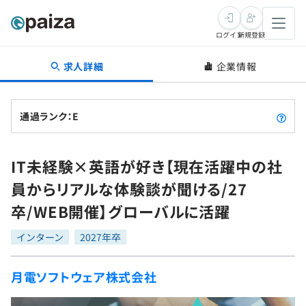
ログイン
新規登録
求人詳細
企業情報
転職・キャリア
未経験転職
求人検索
通過ランク：E
新卒就活
求人検索
インタビュー
IT未経験×英語が好き【現在活躍中の社
学習
求人検索
インタビュー
転職成功ガイド
員からリアルな体験談が聞ける/27
本選考
スキルチェック
講座一覧
卒/WEB開催】グローバルに活躍
転職成功ガイド
転職エージェント
ゲーム・マンガ
インターン
プログラミング言語
インターン
問題集
2027年卒
メディア
SQL
4択課題
月電ソフトウェア株式会社
新卒エージェント
paizaとは？
Tech Team Journal
評価結果一覧
ナレッジ