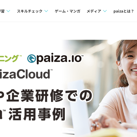
学習
スキルチェック
ゲーム・マンガ
メディア
paizaとは？
講座一覧
プログラミング言語
Tech Team Journal
問題集
SQL
paiza times
4択課題
評価結果一覧
note
ント
ナレッジ
再チャレンジ結果一覧
ミナー
リファレンス
プラン
ド
個人向けプラン
法人向けプラン
学校向けプラン