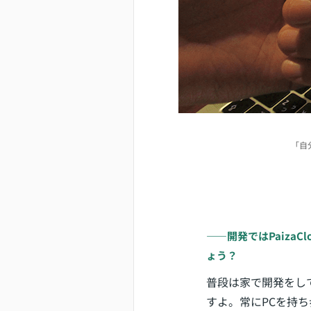
「自
――開発ではPaiza
ょう？
普段は家で開発をし
すよ。常にPCを持