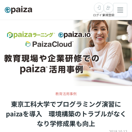
ログイン
新規登録
転職・キャリア
未経験転職
求人検索
新卒就活
求人検索
インタビュー
学習
求人検索
インタビュー
転職成功ガイド
本選考
スキルチェック
講座一覧
転職成功ガイド
転職エージェント
教育活用事例
ゲーム・マンガ
インターン
プログラミング言語
東京工科大学でプログラミング演習に
問題集
paizaを導入
環境構築のトラブルがなく
メディア
SQL
4択課題
なり学修成果も向上
新卒エージェント
paizaとは？
Tech Team Journal
評価結果一覧
ナレッジ
2018.10.12