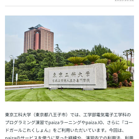
イベント・セミナー
paiza times
再チャレンジ結果一覧
リファレンス
インタビュー
note
就活成功ガイド
プラン
個人向けプラン
法人向けプラン
学校向けプラン
契約内容・クーポン
東京工科大学（東京都八王子市）では、工学部電気電子工学科の
プログラミング演習でpaizaラーニングやpaiza.IO、さらに『コー
ドガールこれくしょん』をご利用いただいています。今回は、
paizaのサービスを使うに至った経緯や、演習内での利用法、利用