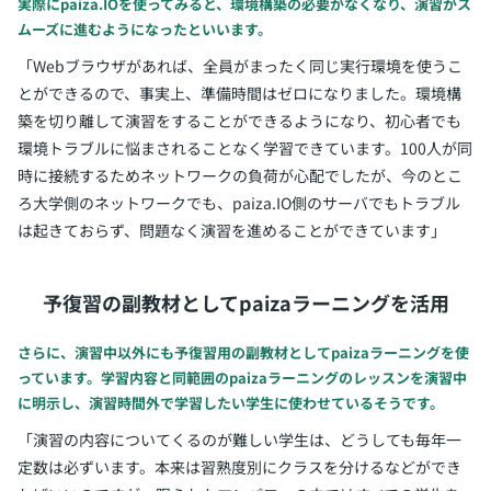
実際にpaiza.IOを使ってみると、環境構築の必要がなくなり、演習がス
ムーズに進むようになったといいます。
「Webブラウザがあれば、全員がまったく同じ実行環境を使うこ
とができるので、事実上、準備時間はゼロになりました。環境構
築を切り離して演習をすることができるようになり、初心者でも
環境トラブルに悩まされることなく学習できています。100人が同
時に接続するためネットワークの負荷が心配でしたが、今のとこ
ろ大学側のネットワークでも、paiza.IO側のサーバでもトラブル
は起きておらず、問題なく演習を進めることができています」
予復習の副教材としてpaizaラーニングを活用
さらに、演習中以外にも予復習用の副教材としてpaizaラーニングを使
っています。学習内容と同範囲のpaizaラーニングのレッスンを演習中
に明示し、演習時間外で学習したい学生に使わせているそうです。
「演習の内容についてくるのが難しい学生は、どうしても毎年一
定数は必ずいます。本来は習熟度別にクラスを分けるなどができ