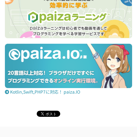
Kotlin,Swift,PHP7に対応！ paiza.IO