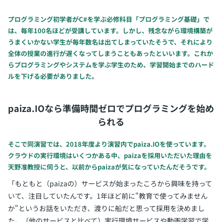
プログラミング初学者がC#を学ぶ必修科目「プログラミング基礎」で
は、毎年100名ほどが受講しています。しかし、残念ながら環境構築が
うまくいかない学生が毎年数名は出てしまっていたそうで、それにより
全体の授業の進行が遅くなってしまうこともあったといいます。これか
らプログラミングやシステムを学ぶ学生のため、学習開始までのハード
ルを下げる必要がありました。
paiza.IOなら準備時間ゼロでプログラミングを始め
られる
そこで同演習では、2018年度より演習内でpaiza.IOを使っています。
クラウドの実行環境はいくつかある中、paizaを採用いただいた理由を
天野准教授に伺うと、以前からpaizaが気になっていたんだそうです。
「もともと（paizaの）サービスが始まったころから興味を持って
いて、注目していたんです。1年ほど前に"教育で使ってみません
か"というお話をいただき、渡りに船だと思って採用を決めまし
た。（他のサービスと比べて）実行環境サービスや動画学習で学