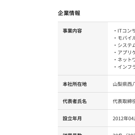
企業情報
事業内容
・ITコン
・モバイ
・システム
・アプリ
・ネット
・インフ
本社所在地
山梨県西八
代表者氏名
代表取締役
設立年月
2012年0