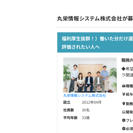
丸栄情報システム株式会社が
福利厚生抜群！）働いた分だけ還
評価されたい人へ
職務
◆希
ラ関連
職種
給与
丸栄情報システム株式会社
設立
2012年04月
勤務
社員数
30名
開発
平均年齢
33歳
フレ
必須