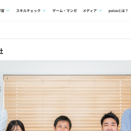
学習
スキルチェック
ゲーム・マンガ
メディア
paizaとは？
講座一覧
プログラミング言語
Tech Team Journal
問題集
SQL
paiza times
社
4択課題
評価結果一覧
note
ント
ナレッジ
再チャレンジ結果一覧
ミナー
リファレンス
プラン
ド
個人向けプラン
法人向けプラン
学校向けプラン