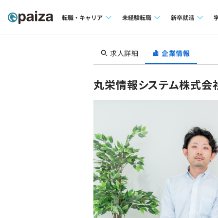
転職・キャリア
未経験転職
新卒就活
求人検索
求人検索
求人検索
求人詳細
企業情報
本選考
インタビュー
インタビュー
インターン
丸栄情報システム株式会
転職成功ガイド
転職成功ガイド
新卒エージェ
転職エージェント
イベント・セ
インタビュー
就活成功ガイ