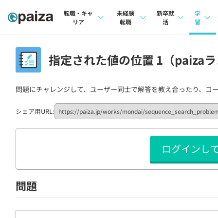
転職・キャ
未経験
新卒就
学
リア
転職
活
習
求人検索
求人検索
求人検索
講座
指定された値の位置 1（paizaラ
本選考
インタビュー
インタビュー
問題
インターン
問題にチャレンジして、ユーザー同士で解答を教え合ったり、コ
転職成功ガイド
転職成功ガイド
4択課
新卒エージェント
転職エージェント
ナレ
シェア用URL:
イベント・セミナー
リフ
ログインし
インタビュー
プラン
就活成功ガイド
個人
問題
法人
学校