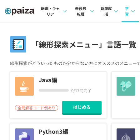
転職・キャ
未経験
新卒就
学
リア
転職
活
習
求人検索
求人検索
求人検索
講座
本選考
「線形探索メニュー」言語一覧
インタビュー
インタビュー
問題
インターン
転職成功ガイド
転職成功ガイド
4択課
線形探索がどういったものか分からない方にオススメのメニュー
新卒エージェント
転職エージェント
ナレ
Java編
イベント・セミナー
リフ
0/17問完了
インタビュー
プラン
はじめる
全問解答コード例あり
就活成功ガイド
個人
法人
Python3編
学校