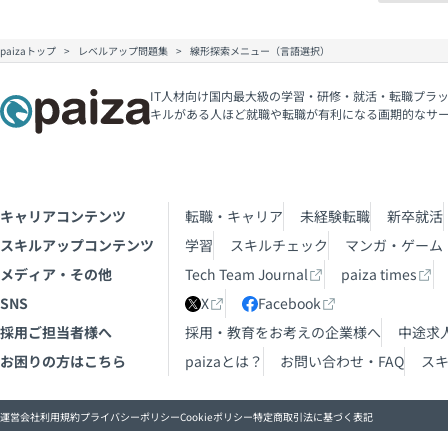
paizaトップ
レベルアップ問題集
線形探索メニュー（言語選択）
IT人材向け国内最大級の学習・研修・就活・転職プラッ
キルがある人ほど就職や転職が有利になる画期的なサ
キャリアコンテンツ
転職・キャリア
未経験転職
新卒就活
スキルアップコンテンツ
学習
スキルチェック
マンガ・ゲーム
メディア・その他
Tech Team Journal
paiza times
SNS
X
Facebook
採用ご担当者様へ
採用・教育をお考えの企業様へ
中途求
お困りの方はこちら
paizaとは？
お問い合わせ・FAQ
ス
運営会社
利用規約
プライバシーポリシー
Cookieポリシー
特定商取引法に基づく表記