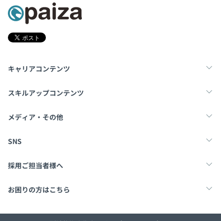
キャリアコンテンツ
転職・キャリア
未経験転職
新卒就活
スキルアップコンテンツ
学習
スキルチェック
マンガ・ゲーム
メディア・その他
Tech Team Journal
paiza times
note
SNS
X
Facebook
採用ご担当者様へ
採用・教育をお考えの企業様へ
中途求人掲載はこちら
お困りの方はこちら
paizaとは？
お問い合わせ・FAQ