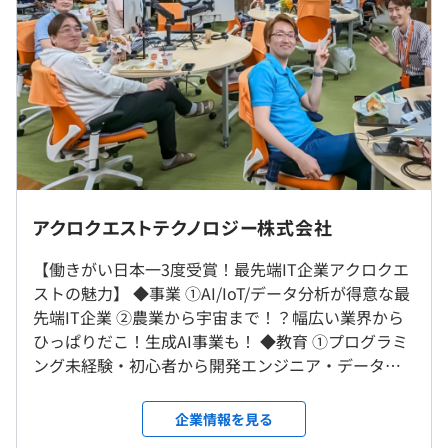
・IoTデータ分析プラットフォーム「Torrentio」
休憩時間：ランチ：11:30～12:30、コーヒーブレイク：
2年度前 採用者数6人 離職者数0人
https://www.site.torrentio.tech/torrentio/torrentio-
15:00～15:15
3年度前 採用者数5人 離職者数2人
cloud/
平均残業時間：新人は定時退社厳守、２年目以降は最長１
過去３年間の新卒採用者数の男女別人数
時間／日
前年度 男性3人 女性1人
・データ分析体験向上ソリューション「ENdoSnipe」
2年度前 男性6人 女性0人
https://www.endosnipe.com/solution_log_analysis
3年度前 男性4人 女性1人
若手のうちは新横浜オフィスで仕事の仕方を学び、その後
平均勤続年数
◆開発実績例
完全週休2日制（土、日）、祝日、有給休暇20日（初年度
リモートワークかオフィス出社を自由に選べます。転勤は
20.0年
【鉄道】生成AIアシスタントで業務改善・新規企画創出を
10日）、夏季一斉休暇、年末年始、慶弔休暇、
ありません。
促進
1週間連続リフレッシュ休暇（2年目より）、配偶者誕生
アクロクエストテクノロジー株式会社
・リモートワーク：全国
https://www.acroquest.co.jp/archives/17626/
日休暇、他
・オフィス出社：新横浜
【働きがい日本一3度受賞！最先端IT企業アクロクエ
いくたん＋（いくたんぷらす）（育児休暇＋育児の為の短
研修の有無及び内容
ストの魅力】 ◆事業 ①AI/IoT/データ分析が得意な最
【農業】IoT/AIで日本の農業の未来を発展させる
縮勤務）
受動喫煙防止措置に関する事項
全てCLO（最高教育責任者）監修の研修内容
先端IT企業 ②農業から宇宙まで！？幅広い業界から
https://recruit.acroquest.co.jp/agriculture_iot/
年間休日 125日
全社禁煙を実施しており、喫煙者の採用は致しておりませ
希望者には内定決定直後から研修を開始
ひっぱりだこ！生成AI事業も！ ◆教育 ①プログラミ
ん。
入社後には、100を超える講座から個人のレベルに合わせ
ング未経験・初心者から開発エンジニア・データサ
【物流】IoT/AIソリューションTorrentio Videoで、日本の
た受講カリキュラムを受けられ、着実にスキルが身に付く
イエンティスト・ITコンサルタントになれる充実の
人手不足を解決する
ネイティブ講師による英会話講座、プロの声優による発声
教育 ②内定直後から希望者は研修開始。なんと、新
https://recruit.acroquest.co.jp/torrentio_video/
通勤費、住宅手当、特別健康診断手当、若手出社手当、リ
企業情報を見る
セミナーあり
卒入社・法学部出身で機械学習の世界コンペ2位に入
モートワーク手当、研修手当、海外渡航手当