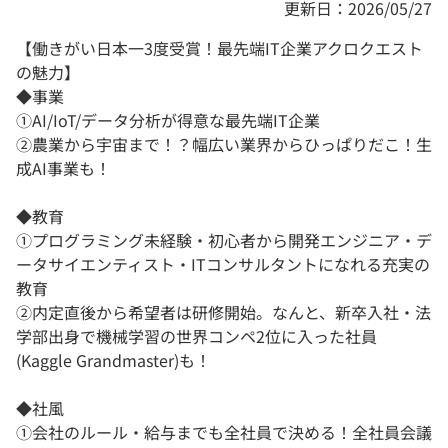
更新日：2026/05/27
【働きがい日本一3度受賞！最先端IT企業アクロクエスト
の魅力】
◆事業
①AI/IoT/データ分析が得意な最先端IT企業
②農業から宇宙まで！？幅広い業界からひっぱりだこ！生
成AI事業も！
◆教育
①プログラミング未経験・初心者から開発エンジニア・デ
ータサイエンティスト・ITコンサルタントになれる充実の
教育
②内定直後から希望者は研修開始。なんと、新卒入社・法
学部出身で機械学習の世界コンペ2位に入った社員
(Kaggle Grandmaster)も！
◆社風
①会社のルール・給与までも全社員で決める！全社員会議