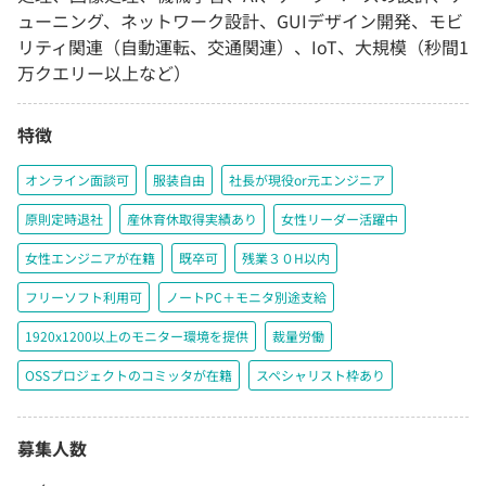
ューニング、ネットワーク設計、GUIデザイン開発、モビ
リティ関連（自動運転、交通関連）、IoT、大規模（秒間1
万クエリー以上など）
特徴
オンライン面談可
服装自由
社長が現役or元エンジニア
原則定時退社
産休育休取得実績あり
女性リーダー活躍中
女性エンジニアが在籍
既卒可
残業３０H以内
フリーソフト利用可
ノートPC＋モニタ別途支給
1920x1200以上のモニター環境を提供
裁量労働
OSSプロジェクトのコミッタが在籍
スペシャリスト枠あり
募集人数