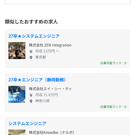
自己啓発支援の有無及びその内容
った社員(Kaggle Grandmaster)も！ ◆社風 ①会社の
【宇宙】未知なる宇宙の謎を画像解析によるデータ分析で
メンター制度の有無
ルール・給与までも全社員で決める！全社員会議
解明に導く
（MA）が会社の中心 ②働きがいのある会社ランキン
https://recruit.acroquest.co.jp/space_3dmap/
あり
類似したおすすめの求人
グ（GPTW）日本一を3度受賞
キャリアコンサルティング制度の有無及びその内容
昇給査定年1回
その他、インフラ・建設・官公庁・小売・通信キャリア・
月に一度の上司との面談で、目標達成のアドバイスや進み
27卒★システムエンジニア
自動車・製薬ヘルスといった、
たいキャリアについての相談ができます。
株式会社 ZEN Integration
幅広い業界のトップ企業とビジネスしています。
社内検定等の制度の有無及びその内容
月収 23万円 〜
社会保険完備（健康保険・厚生年金加入、雇用保険・労災
東京都
なし
保険）
応募可能ランク：D
・月に一度の上司との面談で、目標達成のアドバイスや進
27卒★エンジニア（静岡勤務）
みたいキャリアについての相談ができます。
前年度の月平均所定外労働時間の実績
株式会社エイ・シー・ティ
・希望者には内定決定直後から研修を開始します。入社後
雇用関係なし
月収 21.8万円
8.0時間
には100を超える講座から個人のレベルに合わせた受講カ
神奈川県
前年度の有給休暇の平均取得日数
リキュラムを教育担当が作成し、着実にスキルが身につき
応募可能ランク：D
15.0日
ます。
役員及び管理的地位にある者に占める女性の割合
・国内外のセミナー、カンファレンス等の参加を積極的に
システムエンジニア
推奨し、参加者には費用のサポートがあります。
役員25.0%
株式会社Knowlbo（ナルボ）