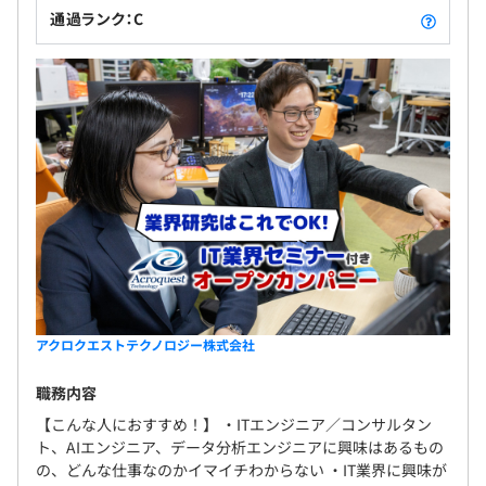
通過ランク：C
Docker、Terraform、AWS CloudFormation、Ansible
Elasticsearch、Elastic Stack、PyTorch、pandas、
Jupyter Notebook
アクロクエストテクノロジー株式会社
職務内容
【こんな人におすすめ！】 ・ITエンジニア／コンサルタン
何でも話し合って決める社風がベースにあるため、年次経
ト、AIエンジニア、データ分析エンジニアに興味はあるもの
験関係なく、自由に意見を言える環境です
の、どんな仕事なのかイマイチわからない ・IT業界に興味が