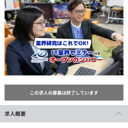
イベント・セミナー
paiza times
再チャレンジ結果一覧
リファレンス
インタビュー
note
就活成功ガイド
プラン
個人向けプラン
法人向けプラン
学校向けプラン
契約内容・クーポン
この求人の募集は終了しています
求人概要