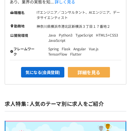
あり、業界の実態を知...
詳しく見る
ITエンジニア／コンサルタント、AIエンジニア、デー
職種名
タサイエンティスト
入社後3年間は、毎年、年度末の成果発表プレゼンテーシ
勤務地
神奈川県横浜市港北区新横浜３丁目１７番地２
ョンをおこないます。
一人一人の若手社員の実績を丁寧に見て、給与査定をおこ
Java
Python3
TypeScript
HTML5+CSS3
開発環境
JavaScript
なうのみならず、成長を実感できるフィードバックの場と
なっています。
フレームワー
Spring
Flask
Angular
Vue.js
ク
TensorFlow
Flutter
成長した点・伸ばせる点・伸ばし方について具体的にアド
バイスをし、翌年の成長につなげています。
4年目以降も毎年査定を実施して、給与額が改定されてい
詳細を見る
気になる(会員登録)
ます。
求人特集：人気のテーマ別に求人をご紹介
80名