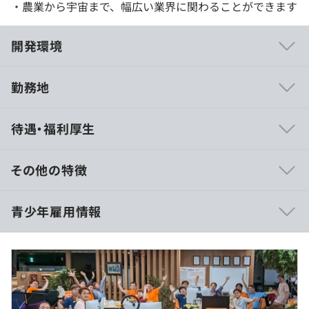
・農業から宇宙まで、幅広い業界に関わることができます
開発環境
勤務地
・プロジェクトのチームごとに毎日ミーティングを実施
待遇・福利厚生
し、進捗管理や課題に対する相談をしている
・プロジェクトをまたいで、技術的な不明点を、その分野
を専門にしているエンジニアに質問できる場がある
その他の特徴
報酬なし
青少年雇用情報
◆提供サービス
・エンタープライズ向け生成AIアシスタント
「AcroChatAI」
9:30 〜 18:45（コーヒーブレイク15分含む）
過去３年間の新卒採用者数・離職者数
https://www.acroquest.co.jp/business/acro-chat-ai/
※就業時間の変更、およびサマータイム・ウィンタータイ
ムの導入は、毎年、全体会議で決定します。
前年度 採用者数4人 離職者数0人