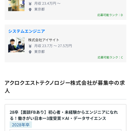
管理職%
月収 23.4万円 〜
東京都
応募可能ランク：D
毎年新人には最新スペックのノートPCを支給しています
＜スペック例＞
システムエンジニア
CPU：Corei7 最新世代
株式会社アイサイト
メモリ：16GB以上
月収 23.7万 〜 27.5万円
SSD：500GB程度
東京都
OS：Windows
応募可能ランク：C
アクロクエストテクノロジー株式会社が募集中の求
オブジェクト指向、ウォーターフォール、アジャイル、ス
人
クラム、ペアプロ、テスト駆動開発、チケット駆動開発、
コーディング規約あり
28卒【面談FBあり】初心者・未経験からエンジニアになれ
る！働きがい日本一3度受賞×AI・データサイエンス
2028年卒