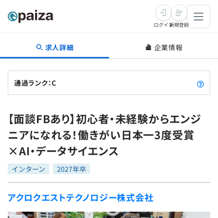
ログイン
新規登録
求人詳細
企業情報
転職・キャリア
未経験転職
求人検索
通過ランク：C
新卒就活
求人検索
インタビュー
【面談FBあり】初心者・未経験からエンジ
学習
求人検索
インタビュー
転職成功ガイド
ニアになれる！働きがい日本一3度受賞
本選考
スキルチェック
講座一覧
×AI・データサイエンス
転職成功ガイド
転職エージェント
ゲーム・マンガ
インターン
プログラミング言語
インターン
問題集
2027年卒
メディア
SQL
4択課題
アクロクエストテクノロジー株式会社
新卒エージェント
paizaとは？
Tech Team Journal
評価結果一覧
ナレッジ