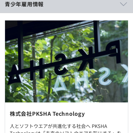
青少年雇用情報
就業時間10:00-19:00
過去３年間の新卒採用者数・離職者数
休憩時間：60分
平均残業時間：基本残業はありません
前年度 採用者数5人 離職者数0人
2年度前 採用者数2人 離職者数0人
3年度前 採用者数3人 離職者数1人
過去３年間の新卒採用者数の男女別人数
土日祝
前年度 男性5人 女性0人
2年度前 男性2人 女性0人
本社（東京都文京区本郷2-35-10 本郷瀬川ビル5F）または
3年度前 男性3人 女性0人
東京都文京区本郷1-28-10 本郷ＴＫビル
宿泊交通費補助あり（宿泊費1.2万円/日、交通費往復3万
円まで）
就業場所の変更範囲
株式会社PKSHA Technology
自己啓発支援の有無及びその内容
＜雇入時＞
東京都文京区本郷1丁目28-10 本郷TKビル
PKSHA University（PKSHAで働く上で基盤となる知識を
人とソフトウエアが共進化する社会へ PKSHA
＜変更範囲＞
学べる教材の提供）