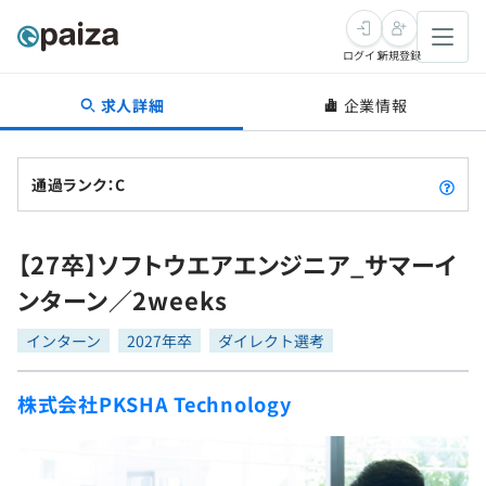
ログイン
新規登録
求人詳細
企業情報
転職・キャリア
未経験転職
求人検索
通過ランク：C
新卒就活
求人検索
インタビュー
【27卒】ソフトウエアエンジニア_サマーイ
学習
求人検索
インタビュー
転職成功ガイド
ンターン／2weeks
本選考
スキルチェック
講座一覧
転職成功ガイド
転職エージェント
インターン
2027年卒
ダイレクト選考
ゲーム・マンガ
インターン
プログラミング言語
問題集
株式会社PKSHA Technology
メディア
SQL
4択課題
新卒エージェント
paizaとは？
Tech Team Journal
評価結果一覧
ナレッジ