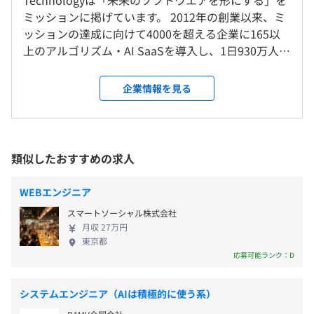
Technologyは「未来のソフトウエアを形にする」を
なし
変更なし
メンター制度の有無
ミッションに掲げています。 2012年の創業以来、ミ
あり
ッションの達成に向けて4000を超える企業に165以
受動喫煙防止措置に関する事項
上のアルゴリズム・AI SaaSを導入し、1日930万人以
敷地内禁煙
上のユーザーに利用されています。 私達と一緒に、
なし
未来のソフトウエアを形にして、人とソフトウエア
企業情報を見る
前年度の有給休暇の平均取得日数
の共進化を進めていきたい、そのような方をお待ち
しています。
10.7日
丸の内線・大江戸線の本郷三丁目駅から徒歩5分
有期雇用
類似したおすすめの求人
契約更新の有無・契約期間の定め
WEBエンジニア
なし(なし)
スマートソーシャル株式会社
月収 27万円
契約更新の判断基準
東京都
なし
応募可能ランク：D
契約更新の上限
システムエンジニア（AIは積極的に使う系）
なし