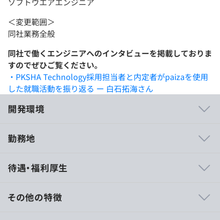
ソフトウエアエンジニア
＜変更範囲＞
同社業務全般
同社で働くエンジニアへのインタビューを掲載しておりま
すのでぜひご覧ください。
・PKSHA Technology採用担当者と内定者がpaizaを使用
した就職活動を振り返る ー 白石拓海さん
開発環境
勤務地
Mac：MacbookPro 14インチ(M1)
待遇・福利厚生
ストレージ：512GB、メモリ：32GB、キー：US
Windows：VAIO Pro PJ13 12.5インチ
その他の特徴
ストレージ：256GB、メモリ：16GB、キー：JIS
報酬160,000円/10日間