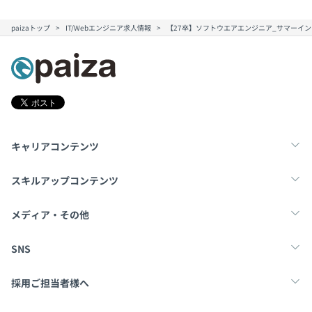
paizaトップ
IT/Webエンジニア求人情報
【27卒】ソフトウエアエンジニア_サマーインタ
キャリアコンテンツ
転職・キャリア
未経験転職
新卒就活
スキルアップコンテンツ
学習
スキルチェック
マンガ・ゲーム
メディア・その他
Tech Team Journal
paiza times
note
SNS
X
Facebook
採用ご担当者様へ