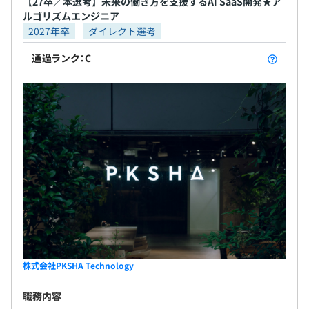
【27卒／本選考】未来の働き方を支援するAI SaaS開発★ア
ルゴリズムエンジニア
2027年卒
ダイレクト選考
通過ランク：C
株式会社PKSHA Technology
職務内容