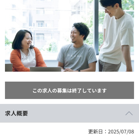
イベント・セミナー
paiza times
再チャレンジ結果一覧
リファレンス
インタビュー
note
就活成功ガイド
プラン
個人向けプラン
法人向けプラン
学校向けプラン
この求人の募集は終了しています
契約内容・クーポン
求人概要
更新日：2025/07/08