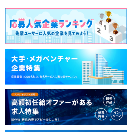
業務に就くことが求められるため、密なコミュニケーショ
ンを重視し、スモールチームで開発することを徹底してい
ます。
ユーザー様に、より面白いコンテンツを提供するため、ス
ピード感とクオリティの両方を維持しつつ、新人であって
も積極的な意見を求め、若いうちから挑戦できる環境を用
意。その上で同じチーム内で先輩社員がマンツーマンでフ
ォローをしてくれる「ブラザー制度」を用意するなど、し
っかりとしたサポート体制の上でパフォーマンスが出せる
ようにしています。