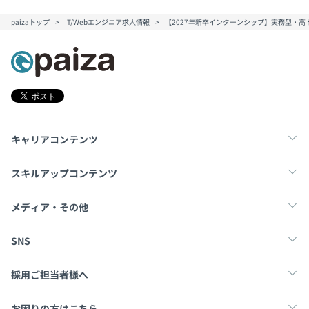
paizaトップ
IT/Webエンジニア求人情報
【2027年新卒インターンシップ】実務型・
キャリアコンテンツ
転職・キャリア
未経験転職
新卒就活
スキルアップコンテンツ
学習
スキルチェック
マンガ・ゲーム
メディア・その他
Tech Team Journal
paiza times
note
SNS
X
Facebook
採用ご担当者様へ
採用・教育をお考えの企業様へ
中途求人掲載はこちら
お困りの方はこちら