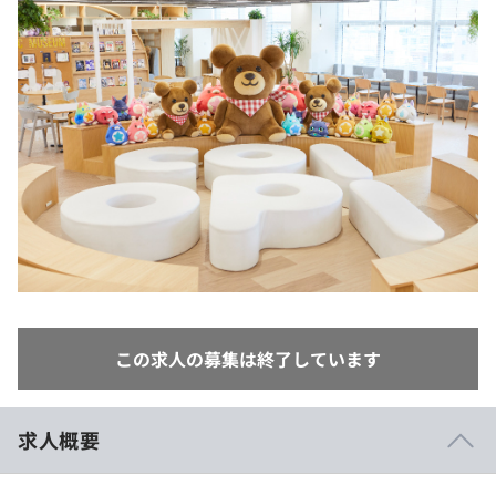
イベント・セミナー
paiza times
再チャレンジ結果一覧
リファレンス
インタビュー
note
就活成功ガイド
プラン
個人向けプラン
法人向けプラン
学校向けプラン
契約内容・クーポン
この求人の募集は終了しています
求人概要