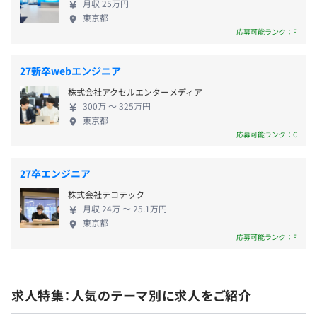
月収 25万円
東京都
応募可能ランク：F
27新卒webエンジニア
株式会社アクセルエンターメディア
300万 〜 325万円
東京都
インターンのためありません。
応募可能ランク：C
ただし、プログラム期間中、毎日フィードバックあり 、
個人へのフィードバックあり
27卒エンジニア
※現場社員がメンターにつき、本格フィードバック
株式会社テコテック
月収 24万 〜 25.1万円
東京都
応募可能ランク：F
開発における人数構成はプロダクトによりますが、エンジ
ニア・デザイナー・プランナーといった職種の垣根はな
く、お互いの領域をフォローしつつ一致団結して開発を進
求人特集：人気のテーマ別に求人をご紹介
めています。
どの職種であっても、企画から実装といった一貫した開発