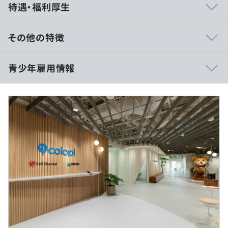
待遇・福利厚生
身もエンジニア出身です。
ゆえに、ものづくりの考えが浸透しており、どのように
すればよりよいコンテンツが作ることができ、ユーザーに
その他の特徴
喜んでもらえるかを考える社風になっています。
時給2,500円
青少年雇用情報
■競争の激しいゲーム業界の中で、クオリティとスピード
を担保するため、内製開発を徹底し、効率化と無駄の排除
を徹底する一方で、コミュニケーションを最重要視してい
るため、社内には多くのミーティングスペースが存在しま
10:30～19:30（休憩1時間含む）
す。
過去３年間の新卒採用者数・離職者数
※応相談
休憩時間：60分
前年度 採用者数20人 離職者数0人
■自分の業務領域に制限を設けず、職種の垣根を超えて幅
平均残業時間：基本残業はありません
広い範囲に携わるクリエイターが殆どです。
エンジニア・デザイナーといった職種に関係なく、企画
からゲーム開発に携わることから、本当のものづくりに基
研修の有無及び内容
づいた考え方が定着しています。
期間限定のためなし
新卒研修／新卒フォローアップ研修／キャリア研修
メンター制度の有無
■Unityの技術・経験においては業界トップクラスであ
受動喫煙防止措置に関する事項
あり