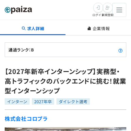
ログイン
新規登録
求人詳細
企業情報
転職・キャリア
未経験転職
求人検索
通過ランク：B
新卒就活
求人検索
インタビュー
【2027年新卒インターンシップ】実務型・
学習
求人検索
インタビュー
転職成功ガイド
高トラフィックのバックエンドに挑む！就業
本選考
スキルチェック
講座一覧
型インターンシップ
転職成功ガイド
転職エージェント
ゲーム・マンガ
インターン
プログラミング言語
インターン
問題集
2027年卒
ダイレクト選考
メディア
SQL
4択課題
株式会社コロプラ
新卒エージェント
paizaとは？
Tech Team Journal
評価結果一覧
ナレッジ