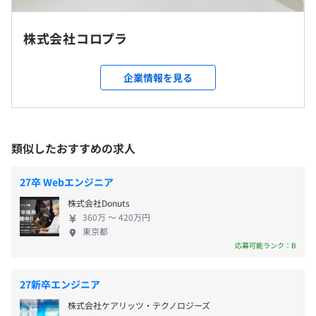
り、サーバーサイド・インフラの技術力についても他社を
・従業員に対する受動喫煙対策：あり
圧倒する実力を持っています。
交通費全額支給
屋内原則禁煙（喫煙室あり）
※当社ルールに沿って支給いたします
株式会社コロプラ
※遠方の方には交通費のほか、宿泊費も全額支給いたしま
前年度の月平均所定外労働時間の実績
す
企業情報を見る
15.3時間
インターンのためありません
都営大江戸線「六本木駅」8番出口より直結
東京メトロ日比谷線「六本木駅」4a出口側から地下通路
を経由し、8番出口より直結
期間限定のためなし
東京メトロ千代田線「乃木坂駅」3番出口より徒歩約3分
類似したおすすめの求人
プロジェクトごとに選択、アジャイル、チケット駆動開
東京メトロ南北線「六本木一丁目駅」1番出口より徒歩約
発、コーディング規約あり
10分
27卒 Webエンジニア
株式会社Donuts
インターンのためありません
360万 〜 420万円
東京都
応募可能ランク：B
雇用関係なし
27新卒エンジニア
BigQuery
株式会社ケアリッツ・テクノロジーズ