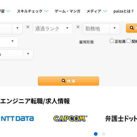
学習
スキルチェック
ゲーム・マンガ
メディア
paizaとは？
×
×
講座一覧
プログラミング言語
Tech Team Journal
正社員
契
雇用形態
問題集
SQL
paiza times
4択課題
評価結果一覧
note
ント
ナレッジ
再チャレンジ結果一覧
ミナー
検 索
リファレンス
プラン
でエンジニア転職/求人情報
ド
個人向けプラン
法人向けプラン
学校向けプラン