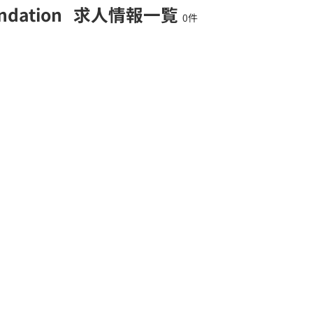
ndation
求人情報一覧
0件
契約内容・クーポン