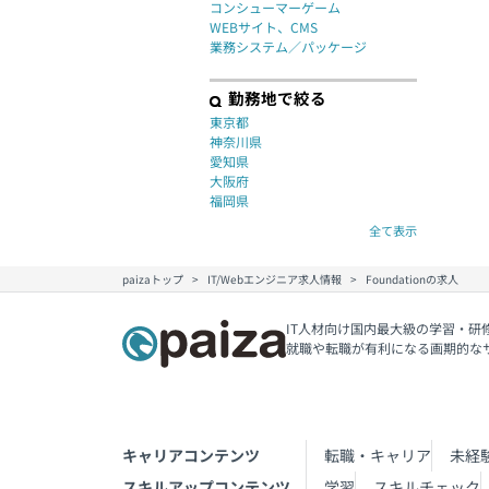
コンシューマーゲーム
WEBサイト、CMS
業務システム／パッケージ
勤務地で絞る
東京都
神奈川県
愛知県
大阪府
福岡県
全て表示
paizaトップ
IT/Webエンジニア求人情報
Foundationの求人
IT人材向け国内最大級の学習・研
就職や転職が有利になる画期的な
キャリアコンテンツ
転職・キャリア
未経
スキルアップコンテンツ
学習
スキルチェック