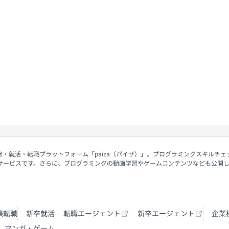
修・就活・転職プラットフォーム「paiza（パイザ）」。プログラミングスキルチ
サービスです。さらに、プログラミングの動画学習やゲームコンテンツなども公開
験転職
新卒就活
転職エージェント
新卒エージェント
企業
マンガ・ゲーム