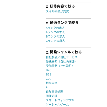
研修内容で絞る
スキル研修が充実
通過ランクで絞る
Sランクの求人
Aランクの求人
Bランクの求人
Cランクの求人
開発ジャンルで絞る
自社製品／自社サービス
受託開発（自社内開発）
受託開発（社外常駐）
B2C
B2B
C2C
機械学習
AI
自然言語処理
画像処理
スマートフォンアプリ
ソーシャルゲーム