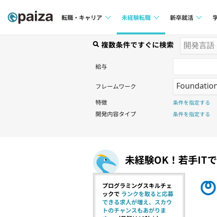
転職・キャリア
未経験転職
新卒就活
求人検索
複数条件ですぐに検索
求人検索
求人検索
本選考
給与
インタビュー
インタビュー
インターン
フレームワーク
転職成功ガイド
転職成功ガイド
特徴
条件を指定する
新卒エージェ
転職エージェント
開発内容タイプ
条件を指定する
イベント・セ
インタビュー
未経験OK！若手IT
就活成功ガイ
プログラミングスキルチェ
ックで
ランクを取ると応募
できる求人が増え、スカウ
トのチャンスもあがりま