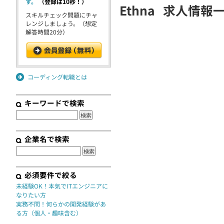
す。
（登録は10秒！）
Ethna
求人情報
契約
スキルチェック問題にチャ
レンジしましょう。（想定
解答時間20分）
コーディング転職とは
キーワードで検索
企業名で検索
必須要件で絞る
未経験OK！本気でITエンジニアに
なりたい方
実務不問！何らかの開発経験があ
る方（個人・趣味含む）