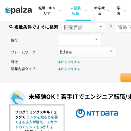
転職・キャ
未経験
新卒就
学
リア
転職
活
習
×
求人検索
複数条件ですぐに検索
求人検索
求人検索
講座
本選考
給与
インタビュー
インタビュー
問題
インターン
フレームワーク
転職成功ガイド
転職成功ガイド
4択課
特徴
条件を指定する
新卒エージェント
転職エージェント
ナレ
開発内容タイプ
条件を指定する
イベント・セミナー
リフ
インタビュー
プラン
未経験OK！若手ITでエンジニア転職/
就活成功ガイド
個人
プログラミングスキルチェ
法人
ックで
ランクを取ると応募
できる求人が増え、スカウ
学校
トのチャンスもあがりま