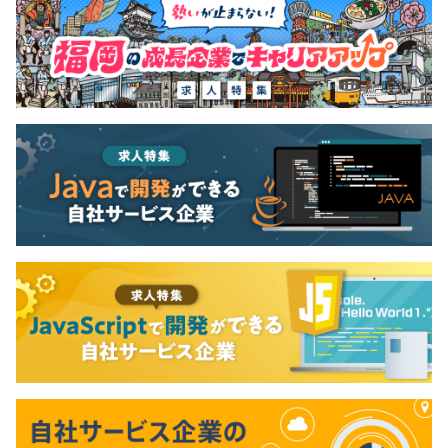
設計書を作成するだけで、コードは自動的に生成される優
れものです。※DBもSQL ServerもしくはOracle、MySQL
から選択可能です。
※動作するアプリケーションのデプロイまで自動でおこな
います。
※『OutSystems』はクラウドサービスですが、オンプレ
ミスにも対応しています。
※CSSやJavaScriptを使用した拡張も可能です。
◆経済産業省のITスキル標準をもとにつくった評価制度が
あります。どんなスキルを磨けば市場価値があがるのか。
開発スキルや要件分析、マネジメント力など。項目を細か
く設定しているから、明確な目標を持って仕事に取り組め
ます。
◆志向性に合わせてキャリアを築いていくことが可能なた