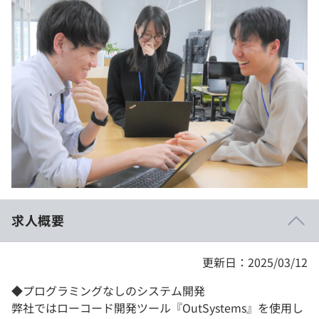
イベント・セミナー
paiza times
再チャレンジ結果一覧
リファレンス
インタビュー
note
就活成功ガイド
プラン
個人向けプラン
法人向けプラン
学校向けプラン
求人概要
契約内容・クーポン
更新日：2025/03/12
◆プログラミングなしのシステム開発
弊社ではローコード開発ツール『OutSystems』を使用し