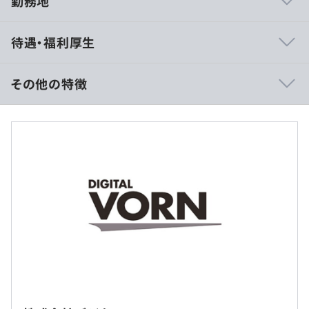
勤務地
◆開発スパンが短い案件が多く多彩な経験を積めます！
待遇・福利厚生
いろいろな知見を身に付けて、さまざまな角度から顧客へ
の提案ができます。顧客の課題解決を一番の目的にしてい
るので、顧客志向が強い方にぴったりのお仕事です。開発
その他の特徴
の上流に関わっていただくので、開発の全体像を速く学ぶ
ことができます。
■賃金形態：月給制+賞与
■賃金の決定方法：当社規定により決定いたします
◆将来需要が高まるロコード開発にチャレンジ可能です！
■月給：約242,000円〜311,000円
ローコード開発であっても、まったくコーディングの知見
・基本給：約208,800円〜269,400円
が不必要なものではないので、将来的には開発に関するス
・固定残業代：20時間分、約33,200円～41,600円（超過
キルと、提案や上流への知見や顧客と近い距離で仕事でき
分は別途支給）
ます。近い将来は、ローコード開発が主流になる領域が増
※上記はあくまで最低保証給です。
えていきますので、今の段階から知見を培うことができ、
※月20時間超過分は別途100％支給します
市場価値の高い人材になれます。
◆プログラムは自動生成／SEとして設計業務からスター
ト！
使用する『Outsytems』は画面操作でアイコンをドラッグ
（※
想定年収
は年収提示額を保証するものではありません）