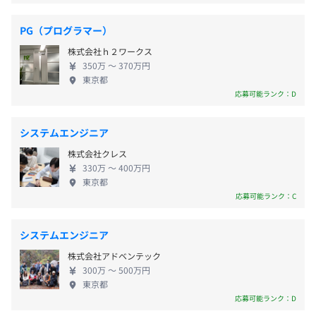
たす受動的な仕事ではなく、お客様の根幹に関与す
金融系：営業向けタブレットアプリ
■有楽町線「桜⽥⾨駅」より徒歩9分
る提案を重ね、真に貢献するソリューション事業を
流通・小売計：大手中古本・中古家電販売の査定買取シス
■南北線「溜池⼭王駅」より徒歩9分
PG（プログラマー）
推進していきます。また、ネットワークを介してアジ
テム
■都営三⽥線「内幸町駅」より徒歩10分
株式会社ｈ２ワークス
交通費を支給しています。
アの国々と日本が密接に繋がれた今、当社もアジア
情報サービス系：ECサイト構築／カード決済システム
350万 〜 370万円
を起点にグローバルビジネスを展開しています。 ◆
サービス系：旅行業向け基幹システム
東京都
社員のスキルアップやモチベーション向上のための
エンタメ系：カラオケの曲検索
応募可能ランク：D
環境を充実 弊社では、社員のスキルアップやモチベ
ーション向上に繋がる各種プログラムやツールを充
■業績賞与：年2回（3月・9月）
システムエンジニア
実させています。定期的に評価を行いキャリアアップ
■社員表彰制度あり
株式会社クレス
へ繋げる「スキル管理」、社員同士の交流を育む
◆研修は業務時間内に受講可能
330万 〜 400万円
「社内SNS」、若手から経営幹部まで自由に受講で
スキルと希望に合わせた研修を数多くご用意。スキルアッ
東京都
きる「研修制度」、受験料支給～最大15万円まで支
プのために積極的に参加してください。その他に業務に必
応募可能ランク：C
給の「資格取得手当」などサポート体制は多彩です。
要な書籍を購入する場合、当社が費用を負担する制度があ
給与改定：年1回
なかでもユニークなのは「葉月会」です。この会で
ります。
システムエンジニア
は、多くのイベントの企画開催のほか、社員同士の
株式会社アドベンテック
飲み会の補助費を支給するなど、社員が楽しく働け
◆階層別の研修
300万 〜 500万円
るさまざまな工夫をしています。
マネジャー研修・エグゼクティブセミナー・その他外部研
社会保険完備（健康保険・厚生年金加入・雇用保険・労災
東京都
修
保険）
応募可能ランク：D
首都圏デジタル産業健康保険組合加入