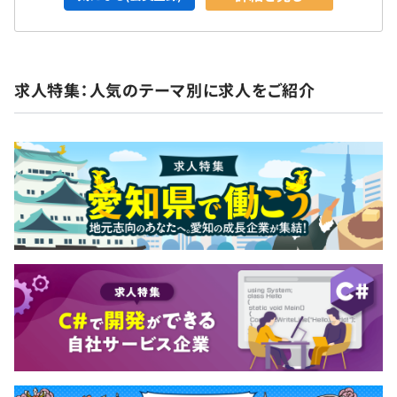
◆大手企業と同じ働き方をしています。
お客さまから技術力が評価されているので、直接取引の案
件も多数。大手企業のオフィスに常駐する場合、休みや働
き方は一緒。10連休があったり、有給を取得しやすかっ
求人特集：人気のテーマ別に求人をご紹介
たり、定時で帰れたり。大手企業はコンプライアンスが厳
しいので、残業も月30時間以下です。
◆自分らしく意見を言える文化が根付いています。
社員全員がデジタルフォルンを構成するメンバーとして、
会社に関するさまざまな事柄について考え、アイデアを出
し合う組織風土なので、役職に縛られず社員同士が積極的
にコミュニケーションを取り合っています。また、失敗を
責めるのではなく、挑戦することをたたえる文化を大切に
しています。
【開発環境】
開発言語・環境：OutSystems Platform
※GUI（アイコンやボタン、プルダウンメニューなどをマ
ウスやタッチパネルなどで直接操作）のビジュアル操作で