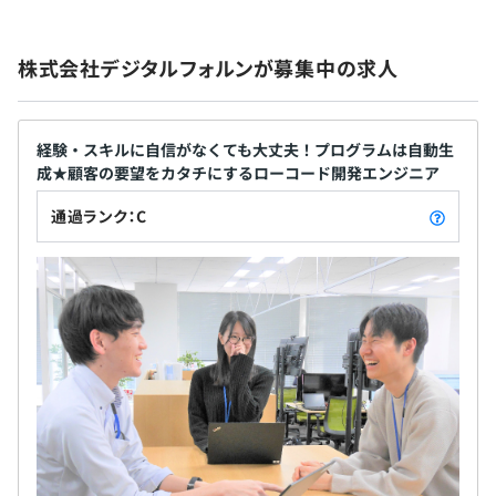
◆事業部ごとの事例共有会
資格取得試験のための対策講座や各種セミナーを実施して
株式会社デジタルフォルンが募集中の求人
います。
無期雇用
◆社外研修
経験・スキルに自信がなくても大丈夫！プログラムは自動生
Java技術習得、LAN環境構築、Linux（シェルプログラミ
成★顧客の要望をカタチにするローコード開発エンジニア
ング）、オラクル技術セミナー、オブジェクト指向開発プ
ロセス研修、プロジェクトマネジメント研修など幅広いプ
6カ月（待遇の変更はありません）
通過ランク：C
ログラムに会社負担で参加可能です。
◆資格取得支援制度あり
ITパスポート／基本情報技術者／応用情報技術者／AWS
認定資格（Foundational）／LPIC/LinuC レベル2／
LinuC レベル1／Oracle認定
CPU：Core i 7