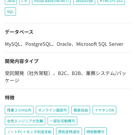
Java
C＃
Visual Basic(VB.NET)
JavaScript
HTML5+CSS3
SQL
データベース
MySQL、PostgreSQL、Oracle、Microsoft SQL Server
開発内容タイプ
受託開発（社外常駐）、B2C、B2B、業務システム/パッ
ケージ
特徴
残業３０H以内
オンライン面談可
服装自由
イヤホンOK
女性エンジニアが在籍
一部在宅勤務可
ノートPC＋モニタ別途支給
原則定時退社
時短勤務可