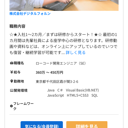
メモリ：16GB
HDD：SSD256GB～SSD512GB
株式会社デジタルフォルン
職務内容
☆★入社1～2カ月／まずは研修からスタート！★☆ 最初の1
オブジェクト指向、ウォーターフォール、アジャイル、プ
カ月間は先輩社員による座学中心の研修となります。研修動
ロトタイピング
画や資料などは、オンライン上にアップしているのでいつで
も復習・継続学習が可能です...
詳しく見る
職種名
ローコード開発エンジニア（SE）
◆どのプロジェクトも必ずチームで担当します。
給与
360万 〜 450万円
お客様先常駐を中心に、『Outsystems』（ローコード開
勤務地
東京都千代田区霞が関3-2-6
発ツール）案件やグループ会社のサービス開発など自社内
開発案件をおこなう20〜30代が中心のグループに配属と
Java
C＃
Visual Basic(VB.NET)
開発環境
JavaScript
HTML5+CSS3
SQL
なります。上司や先輩が側にいるため、フォローし合える
ことはもちろん、スキルアップやキャリアアップの相談も
フレームワー
ク
しやすく、希望をスピーディに実現しやすい環境がありま
す。
詳細を見る
気になる(会員登録)