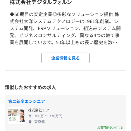
株式会社デジタルフォルン
社内もしくはお客様先での勤務となります。
＆ドロップだけでシステムをつくることが可能なため、全
常駐先は東京都内（Pivotal導入先）です。
体の処理が視覚的に見えやすく、 エンジニア経験が浅い
◆60期目の安定企業◎多彩なソリューション提供 株
リモートでの勤務も相談可能です。
方でもすぎに馴染みやすいことから、システム開発全体を
式会社大洋システムテクノロジーは1961年創業。シ
原則9：00～18：00
早く理解できます。
ステム開発、ERPソリューション、組込みシステム開
就業場所の変更範囲
※ただし、勤務時間・休憩時間はプロジェクト先により変
発、ビジネスコンサルティング、異なる4つの軸で事
＜雇入時＞
わる場合があります。
業を展開しています。50年以上もの長い歴史を数え
東京本社、および自宅
休憩時間：12：00〜13：00（60分）
ることができている理由は、「先を見据えたビジネ
＜変更範囲＞
平均残業時間：平均13時間／月
ス展開」にあります。情報サービス・流通・通信・医
◆Webアプリケーション開発（ITエンジニア）
企業情報を見る
会社の定める場所（テレワークを行う場所を含む）
療・介護など各業界のニーズにあわせて、多彩なソ
幅広い業界・業種の業務系システムを中心にエンタメのサ
リューションを提供。また、アジアを起点にベンチ
ービスまで幅広い開発を行っております。
受動喫煙防止措置に関する事項
ャー企業投資や地元の優良企業をサポートするな
【年間休日120日以上】
あり
ど、グローバルなビジネス展開も行っています。 ◆
【プロジェクト例（ローコード開発）】
類似したおすすめの求人
■完全週休2日制（土・日）
上流工程を担うグローバルなプロフェッショナル集
製造系：予実管理・工程管理システム
■祝日
団へ 弊社の基本戦略は「人材のプロフェッショナル
物流・倉庫系：輸出入管理・在庫管理・シフト管理・勤怠
第二新卒エンジニア
■年末年始休暇
化。そしてビジネスの上流工程を担う」です。お客様
管理・収支予測システム
株式会社エアー
■創立記念日
のプロジェクトを成功させるには、上流工程におけ
建設系：製品構成管理システム
■銀座線「⻁ノ⾨駅」より徒歩2分
300万 〜 330万円
■慶弔休暇
る構想デザインに参画し、企画を適切に行なうこと
■⽇⽐⾕線・千代⽥線「霞が関駅」より徒歩7分
東京都
■有給休暇
が鍵になります。お客様からヒアリングした要件を満
【プロジェクト例（スクラッチ開発）】
■丸の内線「霞が関駅」より徒歩9分
応募可能ランク：B