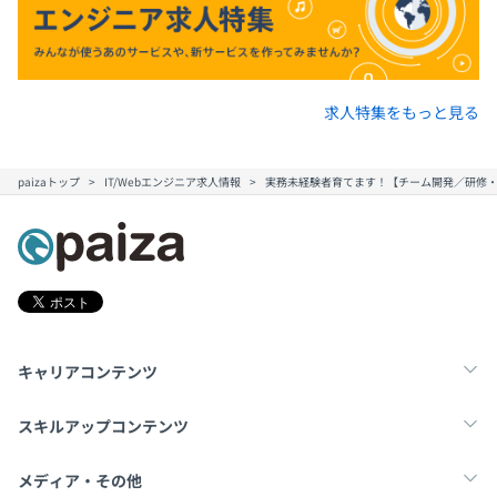
め、スペシャリスト志向の方でしたら、上流工程に特化し
たSE。マネジメント志向の方でしたら、チームリーダー
やマネジャー。顧客のビジネス上の課題解決を包括的にお
こないたい方であれば ITコンサルタントとしてキャリア
チェンジも可能です。
求人特集をもっと見る
paizaトップ
IT/Webエンジニア求人情報
実務未経験者育てます！【チーム開発／研修・
アジャイル開発推進グループ：64名（8チーム体制）男女
比7:3
■グループマネジャー：1名
■担当グループマネジャー：2名
■リーダー／サブリーダー：15名
■メンバー：46名
キャリアコンテンツ
※お客様先常駐を中心に、Outsystems（ローコード開発
ツール）案件や、グループ会社のサービス開発など自社内
転職・キャリア
未経験転職
新卒就活
スキルアップコンテンツ
開発案件をおこなう20〜30代が中心のグループになりま
す。
学習
スキルチェック
マンガ・ゲーム
メディア・その他