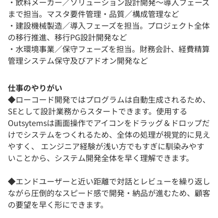
・飲料メーカー／ソリューション設計開発～導入フェーズ
まで担当。マスタ要件管理・品質／構成管理など
・建設機械製造／導入フェーズを担当。プロジェクト全体
の移行推進、移行PG設計開発など
・水環境事業／保守フェーズを担当。財務会計、経費精算
管理システム保守及びアドオン開発など
仕事のやりがい
◆ローコード開発ではプログラムは自動生成されるため、
SEとして設計業務からスタートできます。使用する
Outsytemsは画面操作でアイコンをドラッグ＆ドロップだ
けでシステムをつくれるため、全体の処理が視覚的に見え
やすく、 エンジニア経験が浅い方でもすぎに馴染みやす
いことから、システム開発全体を早く理解できます。
◆エンドユーザーと近い距離で対話とレビューを繰り返し
ながら圧倒的なスピード感で開発・納品が進むため、顧客
の要望を早く形にできます。