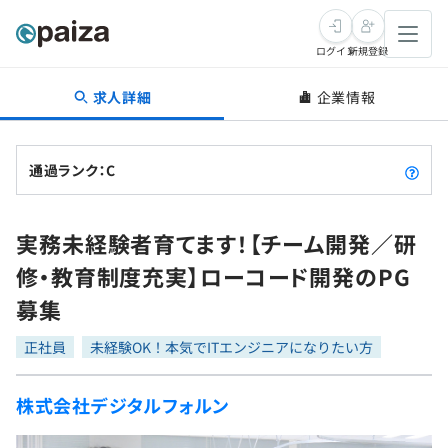
ログイン
新規登録
求人詳細
企業情報
転職・キャリア
未経験転職
求人検索
通過ランク：C
新卒就活
求人検索
インタビュー
実務未経験者育てます！【チーム開発／研
学習
求人検索
インタビュー
転職成功ガイド
修・教育制度充実】ローコード開発のPG
本選考
スキルチェック
講座一覧
募集
転職成功ガイド
転職エージェント
ゲーム・マンガ
インターン
プログラミング言語
正社員
問題集
未経験OK！本気でITエンジニアになりたい方
メディア
SQL
4択課題
株式会社デジタルフォルン
新卒エージェント
paizaとは？
Tech Team Journal
評価結果一覧
ナレッジ