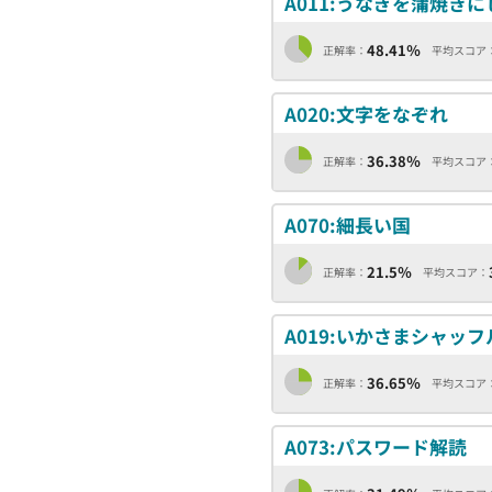
A011:うなぎを蒲焼き
48.41％
正解率：
平均スコア
A020:文字をなぞれ
36.38％
正解率：
平均スコア
A070:細長い国
21.5％
正解率：
平均スコア：
A019:いかさまシャッフ
36.65％
正解率：
平均スコア
A073:パスワード解読