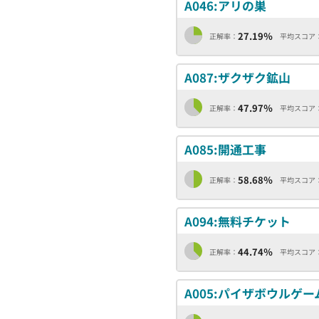
A046:アリの巣
27.19％
正解率：
平均スコア
A087:ザクザク鉱山
47.97％
正解率：
平均スコア
A085:開通工事
58.68％
正解率：
平均スコア
A094:無料チケット
44.74％
正解率：
平均スコア
A005:パイザボウルゲー