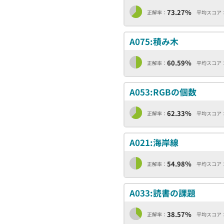
73.27％
正解率：
平均スコア
A075:積み木
60.59％
正解率：
平均スコア
A053:RGBの個数
62.33％
正解率：
平均スコア
A021:海岸線
54.98％
正解率：
平均スコア
A033:読書の課題
38.57％
正解率：
平均スコア