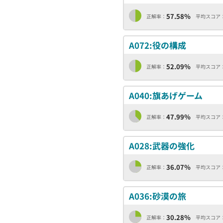
57.58％
正解率：
平均スコア
A072:役の構成
52.09％
正解率：
平均スコア
A040:旗あげゲーム
47.99％
正解率：
平均スコア
A028:武器の強化
36.07％
正解率：
平均スコア
A036:砂漠の旅
30.28％
正解率：
平均スコア