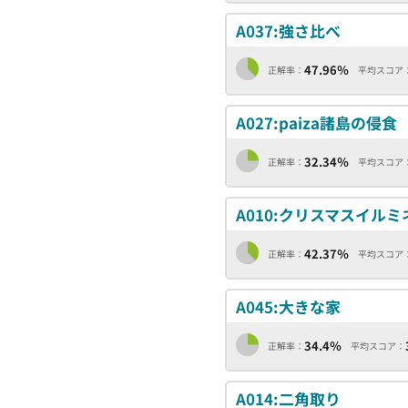
A037:強さ比べ
47.96％
正解率：
平均スコア
A027:paiza諸島の侵食
32.34％
正解率：
平均スコア
A010:クリスマスイル
42.37％
正解率：
平均スコア
A045:大きな家
34.4％
正解率：
平均スコア：
A014:二角取り