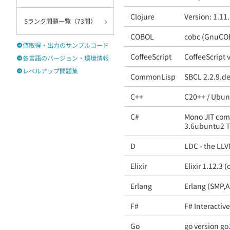
契約
Clojure
Version: 1.11
Sランク問題一覧（73問）
COBOL
cobc (GnuCOB
値取得・出力のサンプルコード
CoffeeScript
CoffeeScript 
各言語のバージョン・環境情報
レベルアップ問題集
CommonLisp
SBCL 2.2.9.d
C++
C20++ / Ubun
C#
Mono JIT comp
3.6ubuntu2 T
D
LDC - the LLV
Elixir
Elixir 1.12.3
Erlang
Erlang (SMP,
F#
F# Interactiv
Go
go version go