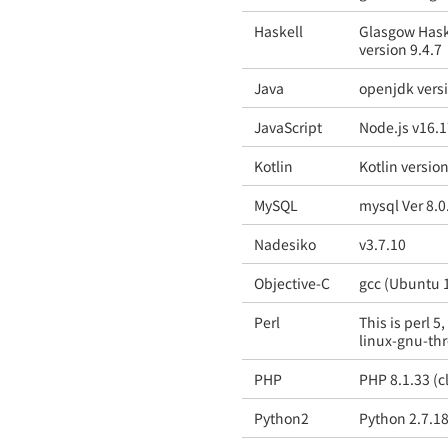
Haskell
Glasgow Haske
version 9.4.7
Java
openjdk vers
JavaScript
Node.js v16.1
Kotlin
Kotlin versio
MySQL
mysql Ver 8.0
Nadesiko
v3.7.10
Objective-C
gcc (Ubuntu 1
Perl
This is perl 5
linux-gnu-th
PHP
PHP 8.1.33 (cl
Python2
Python 2.7.1