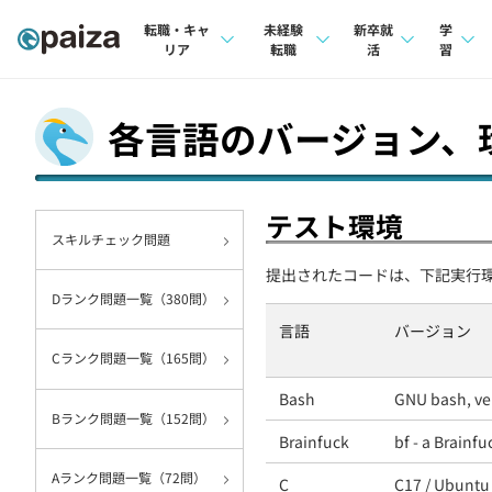
転職・キャ
未経験
新卒就
学
リア
転職
活
習
求人検索
求人検索
求人検索
講座
各言語のバージョン、
本選考
インタビュー
インタビュー
問題
インターン
転職成功ガイド
転職成功ガイド
4択課
テスト環境
スキルチェック問題
新卒エージェント
転職エージェント
ナレ
提出されたコードは、下記実行
イベント・セミナー
リフ
Dランク問題一覧（380問）
言語
バージョン
インタビュー
プラン
Cランク問題一覧（165問）
就活成功ガイド
個人
Bash
GNU bash, ve
Bランク問題一覧（152問）
法人
Brainfuck
bf - a Brainf
学校
Aランク問題一覧（72問）
C
C17 / Ubuntu 