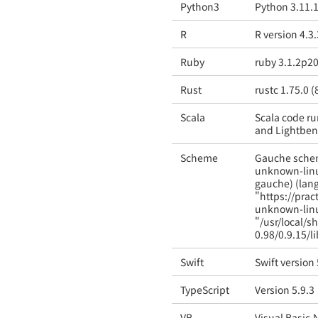
Python3
Python 3.11.
R
R version 4.3
Ruby
ruby 3.1.2p20
Rust
rustc 1.75.0 
Scala
Scala code ru
and Lightbend
Scheme
Gauche scheme
unknown-linu
gauche) (lang
"https://prac
unknown-linu
"/usr/local/s
0.98/0.9.15/l
Swift
Swift version
TypeScript
Version 5.9.3
VB
Visual Basic.N