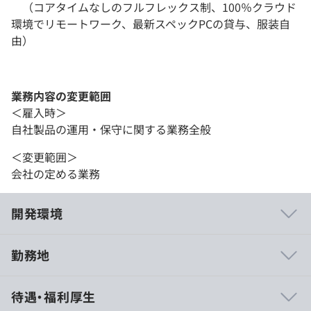
（コアタイムなしのフルフレックス制、100％クラウド
環境でリモートワーク、最新スペックPCの貸与、服装自
由）
業務内容の変更範囲
＜雇入時＞
自社製品の運用・保守に関する業務全般
＜変更範囲＞
会社の定める業務
開発環境
勤務地
◆プロダクトは、エンジニア主導で事業サイドと調整しな
待遇・福利厚生
がら2カ月のサイクルでリリースしています。リリース済