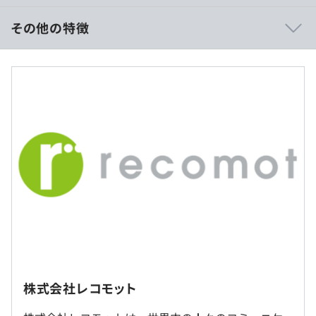
みの機能の改修や不具合などは、カスタマーサポートと共
に調査をおこない問題を解決します。機能開発であれば営
その他の特徴
業と共に顧客の求める機能について検討してから開発を実
施するなど、さまざまな関係部所とコミュニケーションを
＜月給＞
取りながら、一緒にプロダクト開発を進めています。
500,000円～625,000円（一律手当を含む）
＜賃金内訳＞
◆リリースのスプリントを通じて振り返りを実施し、開発
月額（基本給）：330,539円～472,100円
フロー自体の見直しもおこなう文化があり、日々の改善に
固定残業手当/月：140,719円～152,900円（固定残業時間
つなげています。
45時間0分/月）
超過した時間外労働の残業手当は追加支給
◆エンジニアキャリアとして、専門性や特定の技術、役割
に特化することもできますが、エンジニア本人の希望によ
りモバイルアプリ、フロントエンド、バックエンドとさま
ざまな経験をすることも可能。機能担当に限らずにシステ
ム全体をとおして携わっていただくこともできます。
（※
想定年収
は年収提示額を保証するものではありません）
※リモート勤務可（現在、週2日の出社日がある以外は、
◆週に2回程度の出社（遠方の場合フルリモート）、実働
リモートワークで開発を進めています）
株式会社レコモット
7.5時間で月残業が20時間程度。またコアタイムのないフ
6:00～22:00（実働7時間30分）
ルフレックス制度で、比較的自由な働き方ができ、ワーク