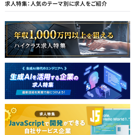
求人特集：人気のテーマ別に求人をご紹介
無期雇用
AWS CloudFormation、Ansible、Kubernetes、Amazon
ECS、Zabbix、Amazon CloudWatch
3カ月（期間中、待遇の変更はありません）
Elasticsearch
◎エンジニアが評価する体制で、自身のキャリア・スキル
アップができる環境が整っています。
・半期毎に目標の設定と振り返りを実施。​バリューに沿っ