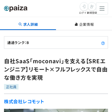
ログイン
新規登録
求人詳細
企業情報
転職・キャリア
未経験転職
求人検索
通過ランク：B
新卒就活
求人検索
インタビュー
自社SaaS「moconavi」を支える【SREエ
学習
求人検索
インタビュー
転職成功ガイド
ンジニア】リモート×フルフレックスで自由
本選考
スキルチェック
講座一覧
な働き方を実現
転職成功ガイド
転職エージェント
ゲーム・マンガ
インターン
プログラミング言語
正社員
問題集
メディア
SQL
4択課題
株式会社レコモット
新卒エージェント
paizaとは？
Tech Team Journal
評価結果一覧
ナレッジ