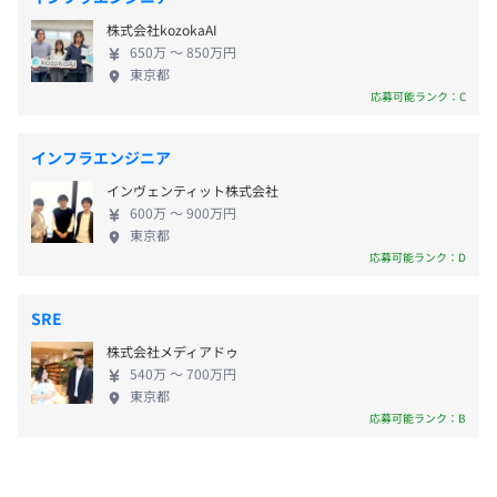
ほか最新スペックPCの貸与、書籍購入や業務時間内
・リモートワーク手当（4,000円）
株式会社kozokaAI
のセミナー参加支援など、エンジニアのキャリア・
・BYOD手当（3,000円）
650万 〜 850万円
スキルアップを惜しみなくバックアップしています。
・健康診断付加オプション補助
東京都
個人の自発的な挑戦であれば、他の技術、他の環境を経験
メンバーそれぞれが自分らしく働ける環境も、大切
応募可能ランク：C
・インフルエンザ予防接種補助
をすることや仕様検討の場に参加することも可能です。希
にしているものの一つです。コアタイム無しのフレッ
望があればUIデザイン、UXの検討に携わっていただくこ
クス勤務を導入、始業•終業時刻、休憩時間を個人の
ともできます。
インフラエンジニア
働き方に合わせて調整できます。さらに、クラウド型
・資格取得支援制度（サポトラ）
インヴェンティット株式会社
業務システムと『moconavi 』により、場所にとらわ
賞与：年1回 （決算連動賞与）
・書籍購入補助
600万 〜 900万円
れずに働ける環境を提供。リモートとオフィスのハ
東京都
・セミナー、研修参加 など
イブリッドワークの実践など柔軟なワークスタイル
応募可能ランク：D
を実現しています。 リモート環境を整備するための
一時金や月々リモートワーク手当、BYOD手当も支給
昇給：年1回
SRE
し、ワークスタイルの自由度を高めるとともに家庭
相談のうえ、ご希望のマシンを支給します。
株式会社メディアドゥ
との両立、プライベートの充実にも役立てています。
540万 〜 700万円
東京都
応募可能ランク：B
健康保険／厚生年金加入／雇用保険／労災保険適用