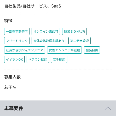
自社製品/自社サービス、SaaS
特徴
一部在宅勤務可
オンライン面談可
残業３０H以内
フリードリンク
産休育休取得実績あり
第二新卒歓迎
社長が現役or元エンジニア
女性エンジニアが在籍
服装自由
イヤホンOK
ベテラン歓迎
若手歓迎
募集人数
若干名
応募要件