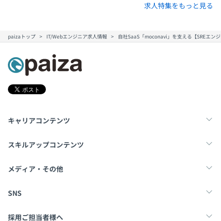
求人特集をもっと見る
paizaトップ
IT/Webエンジニア求人情報
自社SaaS「moconavi」を支える【SR
開発は1チーム4〜5名体制チーム制で、リーダーを中心に
動いています。
各業務はチケットで細分化し、その日に終わるタスク量に
なるように自分自身で計画を立てることで、自由度高く時
キャリアコンテンツ
間に縛られることなく働けています。
また、おこなっているタスクや進捗状況を見える化し、パ
転職・キャリア
未経験転職
新卒就活
スキルアップコンテンツ
フォーマンスや問題点をいち早く見つけられるような体制
をとっています。
学習
スキルチェック
マンガ・ゲーム
メディア・その他
Tech Team Journal
paiza times
note
SNS
X
Facebook
採用ご担当者様へ