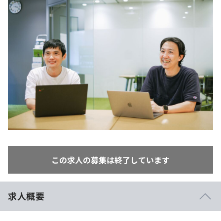
イベント・セミナー
paiza times
再チャレンジ結果一覧
リファレンス
インタビュー
note
就活成功ガイド
プラン
個人向けプラン
法人向けプラン
学校向けプラン
契約内容・クーポン
この求人の募集は終了しています
求人概要