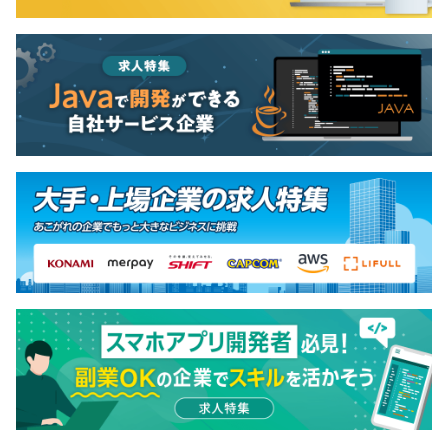
た「コンピテンシー評価」（月給に反映）と「MBO評価
（賞与に反映）」をおこなっています。
・評価にと一緒にスキルマップを運用しています。
・テックリード、プロジェクトマネジャー、エンジニアリ
ングマネジャー、生涯プログラマーなスペシャリスト、プ
ロダクトマネジャーなど、キャリアは希望に合わせて柔軟
に対応します。
全社員数：91名（2025年4月時点）
チームの構成は全員で４名となっており、リーダー（男
性）、メンバー4名（男性2名、女性1名）