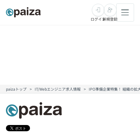
ログイン
新規登録
転職・キャリア
未経験転職
求人検索
新卒就活
求人検索
インタビュー
paizaトップ
IT/Webエンジニア求人情報
IPO準備企業特集！ 組織の
学習
求人検索
インタビュー
転職成功ガイド
本選考
スキルチェック
講座一覧
転職成功ガイド
転職エージェント
ゲーム・マンガ
インターン
プログラミング言語
問題集