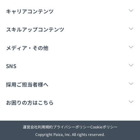
メディア
SQL
4択課題
キャリアコンテンツ
新卒エージェント
paizaとは？
Tech Team Journal
評価結果一覧
ナレッジ
転職・キャリア
未経験転職
新卒就
スキルアップコンテンツ
イベント・セミナー
paiza times
再チャレンジ結果一覧
リファレンス
学習
スキルチェック
マンガ・ゲーム
メディア・その他
インタビュー
note
Tech Team Journal
paiza times
note
SNS
就活成功ガイド
プラン
X
Facebook
採用ご担当者様へ
個人向けプラン
採用・教育をお考えの企業様へ
中途求人掲載はこ
お困りの方はこちら
法人向けプラン
paizaとは？
お問い合わせ
学校向けプラン
運営会社
利用規約
プライバシーポリシー
Cookieポリシー
Copyright Paiza, Inc. All rights reserved.