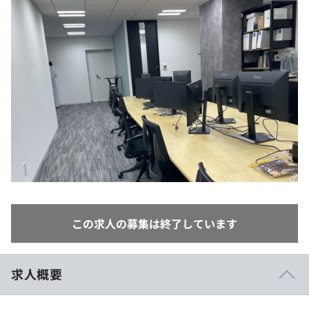
イベント・セミナー
paiza times
再チャレンジ結果一覧
リファレンス
インタビュー
note
就活成功ガイド
プラン
個人向けプラン
法人向けプラン
学校向けプラン
契約内容・クーポン
この求人の募集は終了しています
求人概要