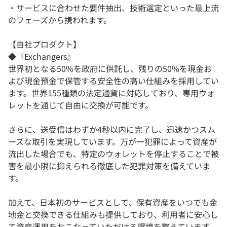
・サービスに合わせた要件抽出、技術選定といった最上流
のフェーズから携われます。
【自社プロダクト】
◆『Exchangers』
世界初となる50%を政府に供託し、残りの50%を現金お
よび現金預金で保管する安全性の高い仕組みを採用してい
ます。世界155種類の法定通貨に対応しており、専用ウォ
レットを通じて自由に交換が可能です。
さらに、送受信はわずか4秒以内に完了し、迅速かつスム
ーズな取引を実現しています。万が一犯罪によって資産が
流出した場合でも、特定のウォレットを停止することで被
害を最小限に抑えられる徹底した犯罪対策を備えていま
す。
加えて、日本初のサービスとして、保有資産をいつでも金
地金と交換できる仕組みも提供しており、利用者に安心し
て資産運用をおこなっていただける環境を整えています。