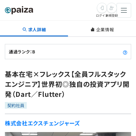
ログイン
新規登録
求人詳細
企業情報
転職・キャリア
未経験転職
求人検索
通過ランク：B
新卒就活
求人検索
インタビュー
基本在宅×フレックス【全員フルスタック
学習
求人検索
インタビュー
転職成功ガイド
エンジニア】世界初◎独自の投資アプリ開
本選考
スキルチェック
講座一覧
発（Dart／Flutter）
転職成功ガイド
転職エージェント
ゲーム・マンガ
インターン
プログラミング言語
契約社員
問題集
メディア
SQL
4択課題
株式会社エクスチェンジャーズ
新卒エージェント
paizaとは？
Tech Team Journal
評価結果一覧
ナレッジ