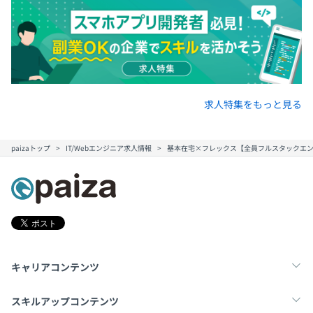
しています。すべてのコードはレビューを経てデプロイさ
契約更新の上限
れ、常にリファクタリングをおこなうことでコードの健全
更新1～2回まで（正社員へ登用）
性を維持しています。
さらに、テスト自動化ツールやソースコード解析ツールを
導入し、チーム全体で定めたコーディング規約を遵守して
6カ月（期間中は契約社員、給与・待遇に差異はありませ
います。ほとんどのプロダクトコードには単体テストが記
求人特集をもっと見る
ん）
述・実施されており、機能の実装と同時にテストコードを
作成することで品質の担保に努めています。
paizaトップ
IT/Webエンジニア求人情報
基本在宅×フレックス【全員フルスタックエンジニ
また、複数環境での品質チェックを義務付けることで、幅
広い利用シーンに対応した堅牢なシステムを提供していま
す。
一方で、エンジニアが自由に開発を進められるよう、OS
やエディタ、IDEは各自の好みに合わせて選択できる環境
キャリアコンテンツ
を整えています。シニアエンジニアが技術やワークフロー
を標準化し、言語やフレームワークは常に最新バージョン
転職・キャリア
未経験転職
新卒就活
スキルアップコンテンツ
を使用。