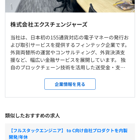
《月給例》
・期間：6カ月
■プロジェクトマネージャークラス
・開発言語：Dart（Flutter）、TypeScript（Node.js）
◎現在全エンジニアがリモート勤務中です！
月給60万円〜75万円+各種手当+インセンティブ
・FW：BLoCパターン、クリーンアーキテクチャ
株式会社エクスチェンジャーズ
・OS：MacOS、バックエンドはサーバレス
■基本リモートですが、大阪／東京の方のみ週1〜2回ほ
■リーダークラス
・DB・ツール等：Firestore、Git、Chatwork、Discord、
ど出社があります。
当社は、日本初の155通貨対応の電子マネーの発行お
月給45万円〜60万円+各種手当+インセンティブ
Notion
■フルリモート制度あり：実際に福岡からフルリモートで
よび取引サービスを提供するフィンテック企業です。
・クラウド：GCP（Firebaseがメイン）
働いているケースがあります。
外貨両替所の運営やコンサルティング、外貨決済支
■エンジニアクラス
・働き方：フルリモート
援など、幅広い金融サービスを展開しています。 独
月給35万円〜45万円+各種手当+インセンティブ
リモートとオフィス勤務のどちらか、生産性が最も高まる
自のブロックチェーン技術を活用した送受金・支払
■自社アプリのコンビニチャージ機能の開発
働き方をご自身で選択していただけます。柔軟な働き方を
いプラットフォーム『Exchangersアプリ』を自社で
※月給には固定残業手当が含まれます。
・担当工程：要件定義、基本設計、詳細設計、実装、テス
推奨しており、業務内容や状況に応じて最適な環境での勤
開発・運用。世界中のユーザーが手数料なしで残高
企業情報を見る
ト、運用／保守、統計情報の収集・データ分析
務が可能です。
を送受金できるほか、金・銀・プラチナ・ダイヤモ
★インセンティブとは？
・規模：4名
ンドなどの貴金属も手軽に売買できる、世界初のサ
当社の評価制度において、一定の基準を達成した場合、昇
・期間：4カ月
ービスを実現しており、現在では約6万人のユーザー
就業場所の変更範囲
給があります。
・開発言語：Dart（Flutter）、TypeScript（Node.js）
に支持されています。さらに、Pontaポイントとの連
＜雇入時＞
類似したおすすめの求人
・FW：BLoCパターン、クリーンアーキテクチャ
携により、決済機能の強化も進めています。 当社が
東京オフィス、大坂オフィス、および自宅
・OS：MacOS、バックエンドはサーバレス
皆さんに提供できるのは、エンジニア全員がリモー
＜変更範囲＞
【フルスタックエンジニア】 to C向け自社プロダクトを内製
・DB・ツール等：Firestore、Git、Chatwork、Discord、
ト活用&フレックス制度の自由な働き方、要件抽出や
会社の定める場所（テレワークをおこなう場所を含む）
開発/年休
Notion