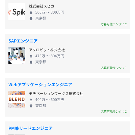
技術選定など最上流フェーズから関われる環境、少
・クラウド：GCP（Firebaseがメイン）
（※
想定年収
は年収提示額を保証するものではありません）
株式会社スピカ
数精鋭のスペシャリストが集う現場、技術革新への
受動喫煙防止措置に関する事項
500万 〜 800万円
・働き方：リモートと出社（週1）
惜しみない投資、そして企画から運用まで幅広い業
東京都
敷地内禁煙
務に関わりながら、自らの手でプロダクトを生み出
応募可能ランク：C
■BigQueryを用いたデータ分析プロジェクト
していける環境を整えています。新技術を活用し、独
■フレックスタイム制を導入しているわけではないのです
・担当工程：要件定義、データ収集、データ分析、可視
自の機能開発に挑戦する機会も豊富です。 「あらゆ
が、フレックスタイム制に近しい働きかたです。
SAPエンジニア
化、提案資料の作成
る金融価値を取引できるプラットフォーム」の実現
■標準労働時間｜9：00〜18：00
・規模：2名
アクロビット株式会社
に向けて、今後もさらなるサービスの拡大に取り組
休憩時間：休憩60分 ※昼食時間は業務の都合により各々
・期間：2カ月
473万 〜 804万円
んでまいります。わたしたちとともに事業拡大を目指
東京都
の自主性に任せています
・開発言語：Python
してくださるエンジニアを募集しております。
応募可能ランク：F
平均残業時間：平均10-20時間／月
・FW：Pandas、NumPy、Matplotlib、Seaborn
・OS：MacOS
Webアプリケーションエンジニア
・DB・ツール等：BigQuery、Google Colaboratory、
Chatwork、Discord、Notion
モチベーションワークス株式会社
【年間休日120日】
・クラウド：GCP（BigQuery）、GoogleAnalytics、
400万 〜 600万円
東京都
■完全休日2日制（土日）
Firebase Analytics
応募可能ランク：C
■祝日
・働き方：リモートと出社（週1）
■年次有給休暇（2020年取得率70%）
■産前産後休暇
PM兼リードエンジニア