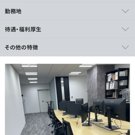
勤務地
ブロックチェーンという最先端の技術を活用し、常に新し
待遇・福利厚生
い技術に挑戦し続ける環境で、全世界の通貨をアプリ上で
為替交換できる画期的なサービスを提供しています。事業
や業態自体も最新で、幅広い分野にチャレンジし続けるた
その他の特徴
め、常に新たな課題に取り組みながら成長できるのが特徴
です。加えて、豊かなアイデアを持つ代表のもと、意思決
【年収400万～500万の場合】
定までのスピード感が速く、革新を迅速に形にできる環境
■賃金形態：月給制
が整っています。
■賃金の決定方法：前職給与・スキル・経験を考慮して決
定
■月給：約33万〜41万円（固定残業代を含む）
《内訳》
・基本給：約22万～28万円
【案件例】
・固定残業代：45時間分、約9万～12万円
■自社アプリのリファラル機能の開発
※超過分は別途支給いたしますが、基本的には45時間を
・担当工程：要件定義、基本設計、詳細設計、実装、テス
超えないように勤務時間に調整がはいります。
ト、運用／保守、統計情報の収集・データ分析
・規模：2名