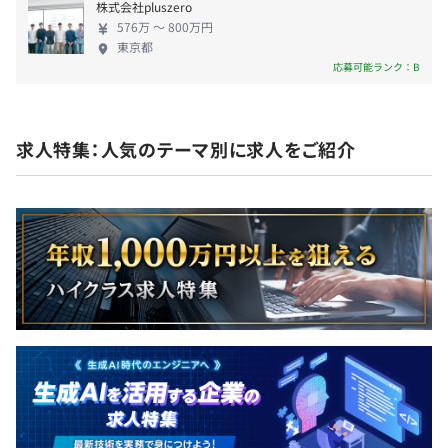
■育児休業
株式会社pluszero
■慶弔休暇
やりたいことがあれば積極的に挑戦できる文化が根付いて
576万 〜 800万円
■生理休暇
東京都
おり、「新しい技術や業務にチャレンジしたい」という想
応募可能ランク：B
■特別休暇
いを持つ方にとって非常に刺激的な環境です。たとえば、
Javaをメインに活躍していたメンバーが、入社後にDart
やTypeScriptを習得し、エンドユーザーの声を反映した提
求人特集：人気のテーマ別に求人をご紹介
案をおこなうなど、幅広いスキルを身につけながら成長を
通勤手当（上限2万円／月）
遂げています。
少数精鋭だからこそ“自由”で“おもしろい”を実感できる環
境が広がっています。プログラミングをベースに業務に取
賞与：年1回（定期賞与なし）
り組みながら、標準化やルールづくり、UIデザインなどの
・会社業績により支払日の変更または支給しないことがあ
領域にも関われるため、多様な仕事にチャレンジする機会
る
があります。少人数ならではの裁量の大きさも特徴で、自
・金額は本人の成績勤務態度、能力等を勘案して定める
分のアイデアを生かしながらスピーディに物事を進められ
ます。
査定：年1回（7月）