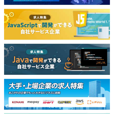
相談の上、ご希望のマシンを支給いたします。
社会保険完備（健康保険・厚生年金加入・雇用保険・労災
保険）
アジャイル、ペアプロ
※全国健康保険協会加入
有期雇用
契約更新の有無・契約期間の定め
BigQuery、pandas、NumPy
あり(3カ月～6カ月間の試用期間後は正社員)
契約更新の判断基準
本人の能力、業務量、業務成績、勤務態度、会社の契約状
【作業環境】
況により判断
当社では、品質向上と自由度の高い開発環境の両立を重視