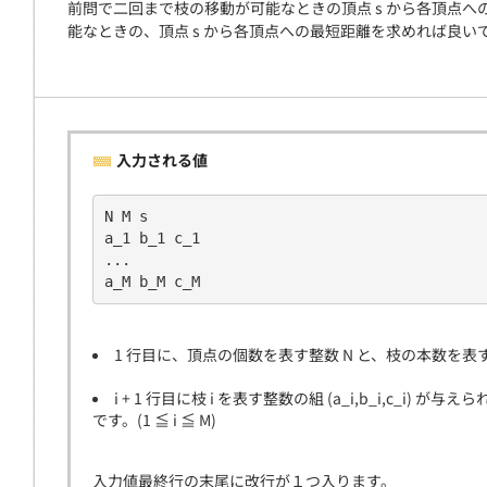
前問で二回まで枝の移動が可能なときの頂点 s から各頂点へ
能なときの、頂点 s から各頂点への最短距離を求めれば良い
入力される値
N M s
a_1 b_1 c_1
...
a_M b_M c_M
1 行目に、頂点の個数を表す整数 N と、枝の本数を表す
i + 1 行目に枝 i を表す整数の組 (a_i,b_i,c_i) 
です。(1 ≦ i ≦ M)
入力値最終行の末尾に改行が１つ入ります。