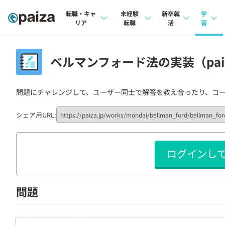
転職・キャ
未経験
新卒就
学
リア
転職
活
習
求人検索
求人検索
求人検索
講座
ベルマンフォード法の実装（paiz
本選考
インタビュー
インタビュー
問題
インターン
問題にチャレンジして、ユーザー同士で解答を教え合ったり、コ
転職成功ガイド
転職成功ガイド
4択課
新卒エージェント
転職エージェント
ナレ
シェア用URL:
イベント・セミナー
リフ
ログインし
インタビュー
プラン
就活成功ガイド
個人
問題
法人
学校