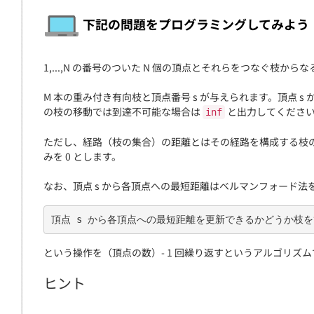
契約
下記の問題をプログラミングしてみよう
1,...,N の番号のついた N 個の頂点とそれらをつなぐ
M 本の重み付き有向枝と頂点番号 s が与えられます。頂点 
の枝の移動では到達不可能な場合は
と出力してくださ
inf
ただし、経路（枝の集合）の距離とはその経路を構成する枝
みを 0 とします。
なお、頂点 s から各頂点への最短距離はベルマンフォード
頂点 s から各頂点への最短距離を更新できるかどうか枝
という操作を（頂点の数）- 1 回繰り返すというアルゴリズム
ヒント