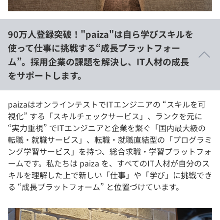
イベント・セミナー
paiza times
再チャレンジ結果一覧
リファレンス
インタビュー
90万人登録突破！"paiza"は自ら学びスキルを
note
使って仕事に挑戦する“成長プラットフォー
就活成功ガイド
プラン
ム”。採用企業の課題を解決し、IT人材の成長
をサポートします。
個人向けプラン
paizaはオンラインテストでITエンジニアの “スキルを可
法人向けプラン
視化” する「スキルチェックサービス」、ランクを元に
“実力重視” でITエンジニアと企業を繋ぐ「国内最大級の
学校向けプラン
転職・就職サービス」、転職・就職直結型の「プログラミ
ング学習サービス」を持つ、総合求職・学習プラットフォ
契約内容・クーポン
ームです。私たちは paiza を、すべてのIT人材が自分のス
キルを理解した上で新しい「仕事」や「学び」に挑戦でき
る “成長プラットフォーム” と位置づけています。