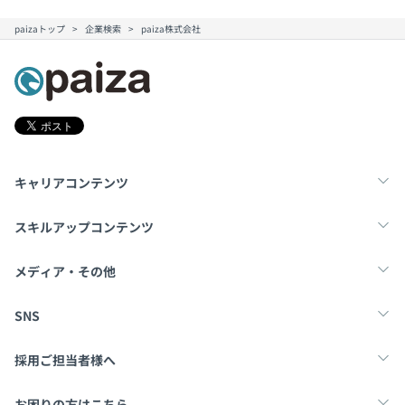
paizaトップ
企業検索
paiza株式会社
キャリアコンテンツ
転職・キャリア
未経験転職
新卒就活
スキルアップコンテンツ
学習
スキルチェック
マンガ・ゲーム
メディア・その他
Tech Team Journal
paiza times
note
SNS
X
Facebook
採用ご担当者様へ
採用・教育をお考えの企業様へ
中途求人掲載はこちら
お困りの方はこちら