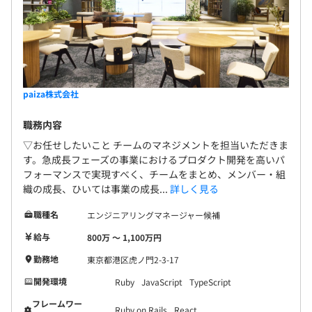
paiza株式会社
職務内容
▽お任せしたいこと チームのマネジメントを担当いただきま
す。急成長フェーズの事業におけるプロダクト開発を高いパ
フォーマンスで実現すべく、チームをまとめ、メンバー・組
織の成長、ひいては事業の成長...
詳しく見る
職種名
エンジニアリングマネージャー候補
給与
800万 〜 1,100万円
勤務地
東京都港区虎ノ門2-3-17
開発環境
Ruby
JavaScript
TypeScript
フレームワー
Ruby on Rails
React