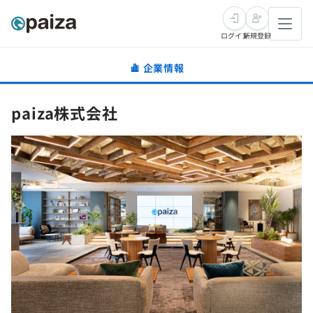
ログイン
新規登録
企業情報
転職・キャリア
paiza株式会社
未経験転職
求人検索
新卒就活
求人検索
インタビュー
学習
求人検索
インタビュー
転職成功ガイド
本選考
スキルチェック
講座一覧
転職成功ガイド
転職エージェント
ゲーム・マンガ
インターン
プログラミング言語
問題集
メディア
SQL
4択課題
新卒エージェント
paizaとは？
Tech Team Journal
評価結果一覧
ナレッジ