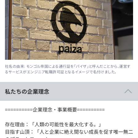
社名の由来: モンゴル帝国による通行証を「パイザ」と呼んだことから、運営す
るサービスがエンジニア転職許可証となるイメージで名付けました。
私たちの企業理念
==========企業理念・事業概要==========
存在理由：「人類の可能性を最大化する。」
目指す山頂：「人と企業に絶え間ない成長を促す唯一無二