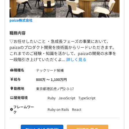
paiza株式会社
職務内容
▽お任せしたいこと ・急成長フェーズの事業において、
paizaのプロダクト開発を技術面からリードいただきます。
これまでのご経験・知識を活かして、paizaの開発の水準を
一段階引き上げていただくよ...
詳しく見る
職種名
テックリード候補
給与
800万 〜 1,100万円
勤務地
東京都港区虎ノ門2-3-17
開発環境
Ruby
JavaScript
TypeScript
フレームワー
Ruby on Rails
React
ク