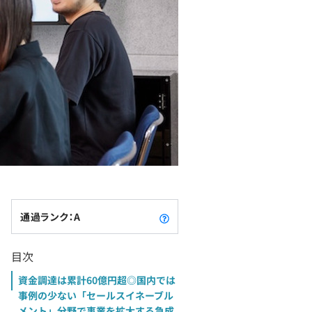
通過ランク：A
目次
資金調達は累計60億円超◎国内では
事例の少ない「セールスイネーブル
メント」分野で事業を拡大する急成