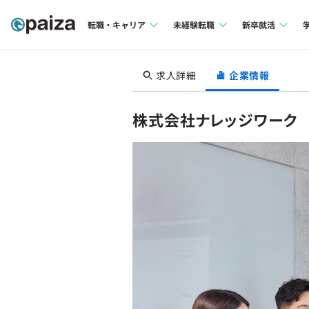
転職・キャリア
未経験転職
新卒就活
求人検索
求人検索
求人検索
求人詳細
企業情報
本選考
インタビュー
インタビュー
インターン
株式会社ナレッジワーク
転職成功ガイド
転職成功ガイド
新卒エージェ
転職エージェント
イベント・セ
インタビュー
就活成功ガイ