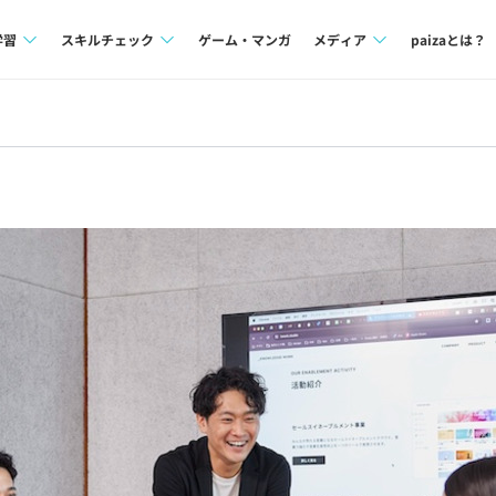
学習
スキルチェック
ゲーム・マンガ
メディア
paizaとは？
講座一覧
プログラミング言語
Tech Team Journal
問題集
SQL
paiza times
4択課題
評価結果一覧
note
ント
ナレッジ
再チャレンジ結果一覧
ミナー
リファレンス
プラン
ド
個人向けプラン
法人向けプラン
学校向けプラン