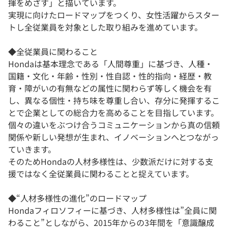
揮をめざす」と描いています。
実現に向けたロードマップをつくり、女性活躍からスター
トし全従業員を対象とした取り組みを進めています。
◆全従業員に関わること
Hondaは基本理念である「人間尊重」に基づき、人種・
国籍・文化・年齢・性別・性自認・性的指向・経歴・教
育・障がいの有無などの属性に関わらず等しく機会を有
し、異なる個性・持ち味を尊重し合い、存分に発揮するこ
とで企業としての総合力を高めることを目指しています。
個々の違いをぶつけ合うコミュニケーションから真の信頼
関係や新しい発想が生まれ、イノベーションへとつながっ
ていきます。
そのためHondaの人材多様性は、少数派だけに対する支
援ではなく全従業員に関わることと捉えています。
◆“人材多様性の進化”のロードマップ
Hondaフィロソフィーに基づき、人材多様性は”全員に関
わること”としながら、2015年からの3年間を「意識醸成