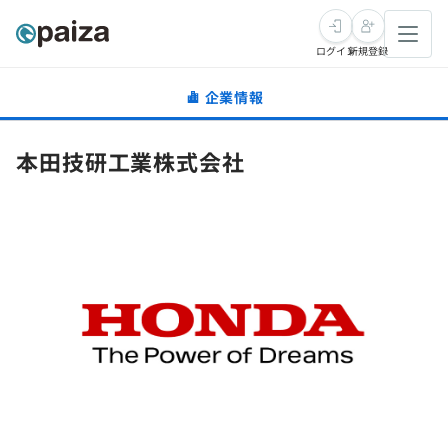
ログイン
新規登録
企業情報
転職・キャリア
本田技研工業株式会社
未経験転職
求人検索
新卒就活
求人検索
インタビュー
学習
求人検索
インタビュー
転職成功ガイド
本選考
スキルチェック
講座一覧
転職成功ガイド
転職エージェント
ゲーム・マンガ
インターン
プログラミング言語
問題集
メディア
SQL
4択課題
新卒エージェント
paizaとは？
Tech Team Journal
評価結果一覧
ナレッジ