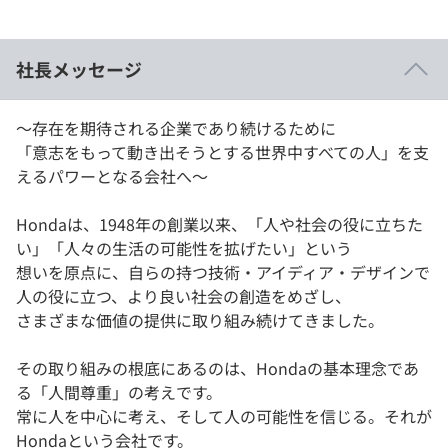
イベント・セミナー
paiza times
再チャレンジ結果一覧
リファレンス
インタビュー
社長メッセージ
note
就活成功ガイド
プラン
〜存在を期待される企業であり続けるために
「意志をもって動き出そうとする世界中すべての人」を支
個人向けプラン
えるパワーとなる会社へ〜
法人向けプラン
Hondaは、1948年の創業以来、「人や社会の役に立ちた
い」「人々の生活の可能性を拡げたい」という
学校向けプラン
想いを原点に、自らの持つ技術・アイディア・デザインで
人の役に立つ、より良い社会の創造をめざし、
契約内容・クーポン
さまざまな価値の提供に取り組み続けてきました。
その取り組みの根底にあるのは、Hondaの基本理念であ
る「人間尊重」の考えです。
常に人を中心に考え、そして人の可能性を信じる。それが
Hondaという会社です。