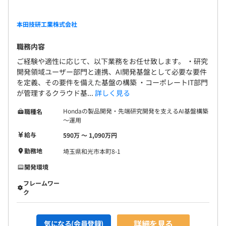
本田技研工業株式会社
職務内容
ご経験や適性に応じて、以下業務をお任せ致します。 ・研究
開発領域ユーザー部門と連携、AI開発基盤として必要な要件
を定義、その要件を備えた基盤の構築 ・コーポレートIT部門
が管理するクラウド基...
詳しく見る
Hondaの製品開発・先端研究開発を支えるAI基盤構築
職種名
～運用
給与
590万 〜 1,090万円
勤務地
埼玉県和光市本町8-1
開発環境
フレームワー
ク
詳細を見る
気になる(会員登録)