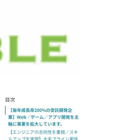
目次
【毎年成長率200%の受託開発企
業】Web／ゲーム／アプリ開発を主
軸に事業を拡大しています。
【エンジニアの志向性を重視／スキ
ルアップを実現】大手プライム案件