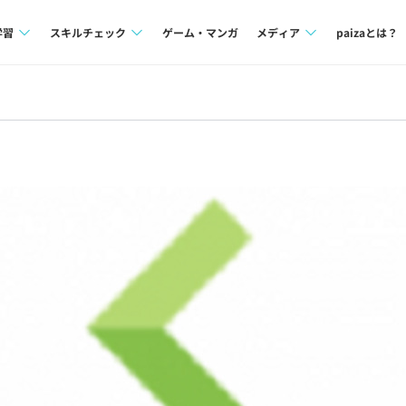
学習
スキルチェック
ゲーム・マンガ
メディア
paizaとは？
講座一覧
プログラミング言語
Tech Team Journal
問題集
SQL
paiza times
4択課題
評価結果一覧
note
ント
ナレッジ
再チャレンジ結果一覧
ミナー
リファレンス
プラン
ド
個人向けプラン
法人向けプラン
学校向けプラン