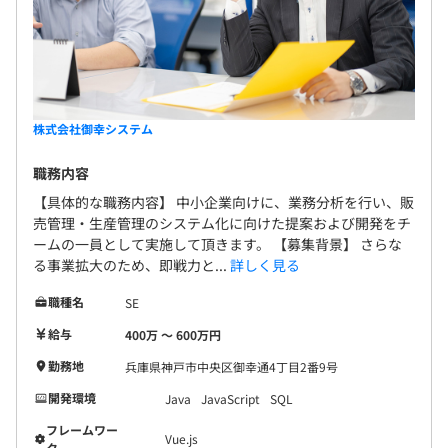
開発形態としては、請負、委託、派遣と上位会社の依頼に
ード運用
基づき対応させていただいております。
株式会社御幸システム
職務内容
【具体的な職務内容】 中小企業向けに、業務分析を行い、販
売管理・生産管理のシステム化に向けた提案および開発をチ
ームの一員として実施して頂きます。 【募集背景】 さらな
る事業拡大のため、即戦力と...
詳しく見る
職種名
SE
給与
400万 〜 600万円
勤務地
兵庫県神戸市中央区御幸通4丁目2番9号
開発環境
Java
JavaScript
SQL
フレームワー
Vue.js
ク