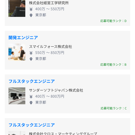
「湯島駅」徒歩2分
株式会社経営工学研究所
業ソリューション事業部 〜民間企業の多種多様なニ
◎JR・地下鉄、複数路線が使える便利な立地！
400万 〜 550万円
ーズにタイムリーに対応するシステムの構築〜 民間
東京都
・通勤手当（全額支給）
◎湯島天神に隣接しています！
プロジェクトごとに選択
企業を中心に、多種多様なお客さまに対応するた
応募可能ランク：D
・家族手当
め、タイムリーかつ柔軟にニーズに応えるシステム
・地域手当
ソリューションを提供しています。ERPパッケージ
開発エンジニア
（SAP）の導入支援やRPAなどの新技術を活用し、業
スマイルフォース株式会社
務効率化・信頼性・可用性・保守性を高めること
550万 〜 850万円
で、ビジネスをサポートします。お客さまの成功を第
東京都
賞与：年2回（7月・12月）
一に考え、ビジネスの課題解決に貢献します。 〈開
応募可能ランク：B
発事例〉 販売管理システム／物流システム／会計シ
年3回の面談をおこなっています。（目標設定と振り返り
ステム／生産システム／統合基幹業務パッケージの
フルスタックエンジニア
により評価をしています）
導入／インフラ関連／業務効率化改善 ③特定ソリュ
昇給：年1回（4月）
サンダーソフトジャパン株式会社
ーション事業部 〜金融機関特有のシステムソリュー
400万 〜 800万円
ションと信頼性の高い業務ソフトウェアの構築〜 信
東京都
用金庫さま保有の独自システムのソリューションお
応募可能ランク：C
全社：48名
よび業務ソフトウェアのリビルドを、提案から開
社会保険完備（健康保険・厚生年金保険、雇用保険・労災
内エンジニア：44名
発、保守まで一貫したサービスを提供します。また、
保険）
フルスタックエンジニア
お客さまからの要望に応じた商品提案、販売も提供
株式会社クロス・マーケティンググループ