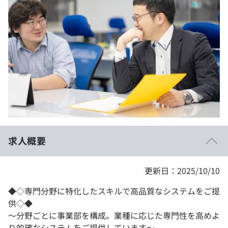
イベント・セミナー
paiza times
再チャレンジ結果一覧
リファレンス
インタビュー
note
就活成功ガイド
プラン
個人向けプラン
法人向けプラン
学校向けプラン
求人概要
契約内容・クーポン
更新日：2025/10/10
◆◇専門分野に特化したスキルで高品質なシステムをご提
供◇◆
〜分野ごとに事業部を構成。業種に応じた専門性を高めよ
り的確なシステムをご提供しています〜