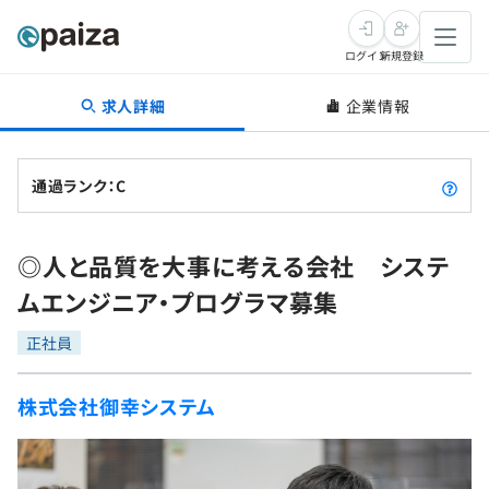
ログイン
新規登録
求人詳細
企業情報
転職・キャリア
未経験転職
求人検索
通過ランク：C
新卒就活
求人検索
インタビュー
◎人と品質を大事に考える会社 システ
学習
求人検索
インタビュー
転職成功ガイド
ムエンジニア・プログラマ募集
本選考
スキルチェック
講座一覧
転職成功ガイド
転職エージェント
正社員
ゲーム・マンガ
インターン
プログラミング言語
問題集
株式会社御幸システム
メディア
SQL
4択課題
新卒エージェント
paizaとは？
Tech Team Journal
評価結果一覧
ナレッジ