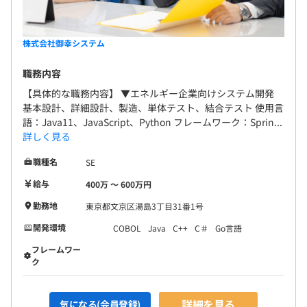
株式会社御幸システム
職務内容
【具体的な職務内容】 ▼エネルギー企業向けシステム開発
基本設計、詳細設計、製造、単体テスト、結合テスト 使用言
語：Java11、JavaScript、Python フレームワーク：Sprin...
詳しく見る
職種名
SE
給与
400万 〜 600万円
勤務地
東京都文京区湯島3丁目31番1号
開発環境
COBOL
Java
C++
C＃
Go言語
フレームワー
ク
詳細を見る
気になる(会員登録)