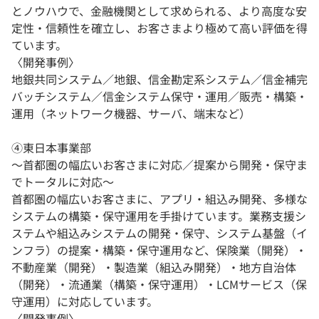
とノウハウで、金融機関として求められる、より高度な安
定性・信頼性を確立し、お客さまより極めて高い評価を得
ています。
〈開発事例〉
地銀共同システム／地銀、信金勘定系システム／信金補完
バッチシステム／信金システム保守・運用／販売・構築・
運用（ネットワーク機器、サーバ、端末など）
④東日本事業部
〜首都圏の幅広いお客さまに対応／提案から開発・保守ま
でトータルに対応〜
首都圏の幅広いお客さまに、アプリ・組込み開発、多様な
システムの構築・保守運用を手掛けています。業務支援シ
ステムや組込みシステムの開発・保守、システム基盤（イ
ンフラ）の提案・構築・保守運用など、保険業（開発）・
不動産業（開発）・製造業（組込み開発）・地方自治体
（開発）・流通業（構築・保守運用）・LCMサービス（保
守運用）に対応しています。
〈開発事例〉