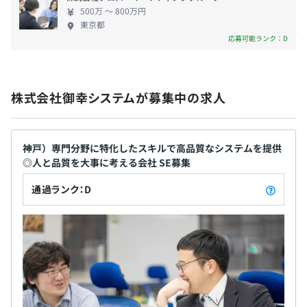
しています。長年の経験とノウハウで、金融機関とし
500万 〜 800万円
て求められる、より高度な安定性・信頼性を確立
東京都
主にコンピューター専門学校出身者が多く、現在はPM,PL
し、お客さまより極めて高い評価を得ています。
応募可能ランク：D
無期雇用
を務めております。
〈開発事例〉 地銀共同システム／地銀、信金勘定系
システム／信金補完バッチシステム／信金システム
スキル面については、業務系担当者は基本、応用情報技術
保守・運用／販売・構築・運用（ネットワーク機
者の取得者が多く在籍し、ネットワーク系はクラウド系試
株式会社御幸システムが募集中の求人
器、サーバ、端末など） ④東日本事業部 〜首都圏の
3カ月（待遇の変更はありません）
験合格者が数名在籍しております。
幅広いお客さまに対応／提案から開発・保守までト
ータルに対応〜 首都圏の幅広いお客さまに、アプ
業務系スキルについては、社員全員が公共系・金融系・流
リ・組込み開発、多様なシステムの構築・保守運用
神戸）専門分野に特化したスキルで高品質なシステムを提供
通(物流含む)系のいずれかの知識を保有しております。
◎人と品質を大事に考える会社 SE募集
を手掛けています。業務支援システムや組込みシステ
ムの開発・保守、システム基盤（インフラ）の提
通過ランク：D
案・構築・保守運用など、保険業（開発）・不動産
業（開発）・製造業（組込み開発）・地方自治体
様々ですが、平均としては、プロパー数名＋BP数名でチ
（開発）・流通業（構築・保守運用）・LCMサービ
ームを編成します。
ス（保守運用）に対応しています。 〈開発事例〉 不
当社プロパー約50名の年齢構成は20代が40％以上を占め
動産業向け基幹システムのマイグレーション開発／
ており、30代、40代がそれぞれ15％、50代以上が残りと
公官庁内部管理系のシステム／県税システム／カー
なっております。
ナビゲーションシステム／大手ＩＴ企業でのシェア