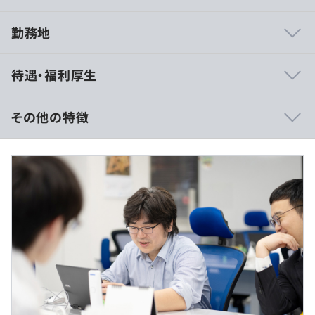
勤務地
①不動産業向けシステム開発
待遇・福利厚生
賃貸物件の管理など基幹系の業務の開発および追加開
発。
言語はJava、データベースはOracle。
その他の特徴
メンバーのローテーションを行いながら10年以上継続
しているプロジェクト。
■賃金形態：月給制
リモートワーク主体（出勤は１週間に１回）
■賃金の決定方法：当社規定により決定
②カード会社向けシステム開発
■月給：25万円以上～40万円
会員管理業務、入会審査刷新業務等の開発を担当。
■固定残業代：なし（残業代は別途全額支給します）
言語はJava、データベースはOracle。
■その他手当：2万円（東京は3万円）
金融業ゆえセキュリティ管理が厳しいため専用ルームで
の開発を実施。
③県税システムの開発
７つの県の税務システムの設計からテストまでを担当。
プログラムは詳細設計書から自動生成されるのでコーデ
（※
想定年収
は年収提示額を保証するものではありません）
ィング作業は行わない。