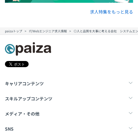
求人特集をもっと見る
paizaトップ
IT/Webエンジニア求人情報
◎人と品質を大事に考える会社 システムエ
キャリアコンテンツ
転職・キャリア
未経験転職
新卒就活
スキルアップコンテンツ
学習
スキルチェック
マンガ・ゲーム
メディア・その他
Tech Team Journal
paiza times
note
SNS