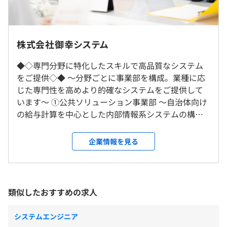
リモート併用。
④車載機器への組込みソフト開発
9:00〜17:30
カーナビ等のソフト開発。言語はC++。
◎転勤はありません。
株式会社御幸システム
※就業先により前後する可能性あり
⑤クラウド基盤（AWS、Azure）の導入コンサル、構築支
◎勤務地は本人の希望を考慮します。
休憩時間：12:00〜13:00（60分）
援、運用支援
◆◇専門分野に特化したスキルで高品質なシステム
平均残業時間：平均20時間／月
大手業者が提供しているクラウド基盤への導入支援。
をご提供◇◆ 〜分野ごとに事業部を構成。業種に応
就業場所の変更範囲
（2025.04現在、３か所の現場で業務を行っている）
じた専門性を高めより的確なシステムをご提供して
＜雇入時＞
リモート併用。
います〜 ①公共ソリューション事業部 〜自治体向け
お客さま先、東京本社
の給与計算を中心とした内部情報系システムの構
＜変更範囲＞
《年間休日：120日以上》
築〜 都道府県庁や市町村役所など、自治体向けの給
会社の定める場所
・完全週休2日制（土・日）
与計算を中心とした内部情報系システムにおいて、
企業情報を見る
・祝日
・情報セキュリティ教育（年1回）
提案から開発、サービス後の保守を手掛けています。
・夏期休暇（4日）
受動喫煙防止措置に関する事項
・資格報奨金制度
開発経験も豊富であり、その経験に基づく提案力や
・年末年始休暇（6日）
従業員に対する受動喫煙対策：屋内禁煙
業務ノウハウなど、顧客満足度の高いシステムを提
・慶弔休暇
供します。頻繁な法制度改正にも柔軟にする汎用性の
類似したおすすめの求人
・特別休暇
高いシステムの構築・運用を可能にしています。
・年次有給休暇
相談のうえ、ご希望のマシンを支給します。
〈開発事例〉 人事システム／給与システム／社会保
システムエンジニア
〈東京本社〉
険システム／税務システム／福利厚生システム ②産