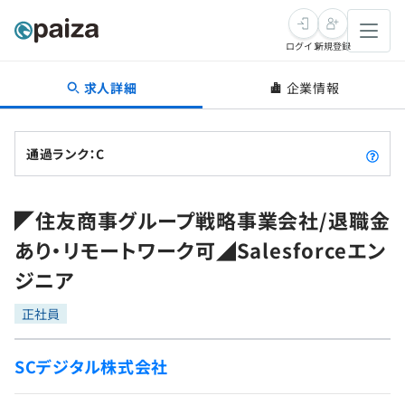
ログイン
新規登録
求人詳細
企業情報
転職・キャリア
未経験転職
求人検索
通過ランク：C
新卒就活
求人検索
インタビュー
◤住友商事グループ戦略事業会社/退職金
学習
求人検索
インタビュー
転職成功ガイド
あり・リモートワーク可◢Salesforceエン
本選考
スキルチェック
講座一覧
ジニア
転職成功ガイド
転職エージェント
ゲーム・マンガ
インターン
プログラミング言語
正社員
問題集
メディア
SQL
4択課題
SCデジタル株式会社
新卒エージェント
paizaとは？
Tech Team Journal
評価結果一覧
ナレッジ