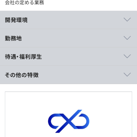
会社の定める業務
開発環境
勤務地
・フラットな組織体制であり、他部門からのサポートも得
待遇・福利厚生
られやすい環境です。
・プロジェクトにはスペシャリティを有したコンサルタン
トやエンジニア等のメンバーと共にチームで対応します。
その他の特徴
・プロジェクトは、本人の希望や得意とする分野、チャレ
ンジしたい領域をもとに相談していきながら決定します。
年収600万円～1000万円
・ハイブリットワーク、スーパーフレックス制、私服勤務
■賃金形態：年俸制（年俸を12分割）
を全社で採用しているため、働き方の自由度が高く、自身
■賃金の決定方法：当社規定により決定
の仕事に集中して取り組むことができる環境です。 ま
■月給：約50万円〜83万円（固定残業代を含む）
た、ライフステージに合わせた働き方についても、相談し
■基本給：約37万円～43万円
やすい環境でもあります。
■固定残業代：約13万円～15万円（40時間分）※超過分
は別途支給